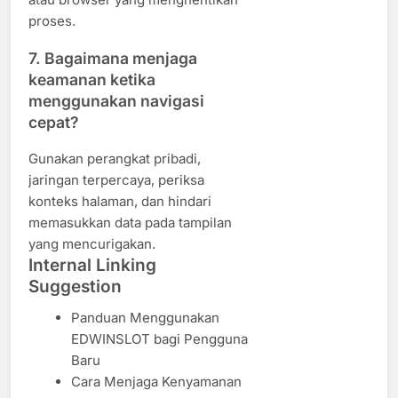
proses.
7. Bagaimana menjaga
keamanan ketika
menggunakan navigasi
cepat?
Gunakan perangkat pribadi,
jaringan terpercaya, periksa
konteks halaman, dan hindari
memasukkan data pada tampilan
yang mencurigakan.
Internal Linking
Suggestion
Panduan Menggunakan
EDWINSLOT bagi Pengguna
Baru
Cara Menjaga Kenyamanan