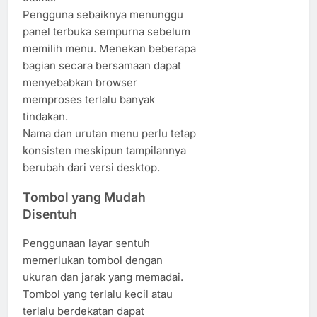
Pengguna sebaiknya menunggu
panel terbuka sempurna sebelum
memilih menu. Menekan beberapa
bagian secara bersamaan dapat
menyebabkan browser
memproses terlalu banyak
tindakan.
Nama dan urutan menu perlu tetap
konsisten meskipun tampilannya
berubah dari versi desktop.
Tombol yang Mudah
Disentuh
Penggunaan layar sentuh
memerlukan tombol dengan
ukuran dan jarak yang memadai.
Tombol yang terlalu kecil atau
terlalu berdekatan dapat