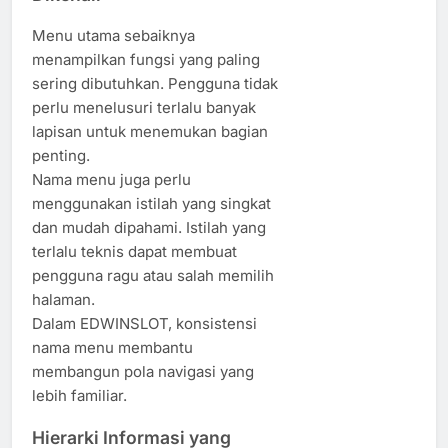
Menu utama sebaiknya
menampilkan fungsi yang paling
sering dibutuhkan. Pengguna tidak
perlu menelusuri terlalu banyak
lapisan untuk menemukan bagian
penting.
Nama menu juga perlu
menggunakan istilah yang singkat
dan mudah dipahami. Istilah yang
terlalu teknis dapat membuat
pengguna ragu atau salah memilih
halaman.
Dalam EDWINSLOT, konsistensi
nama menu membantu
membangun pola navigasi yang
lebih familiar.
Hierarki Informasi yang