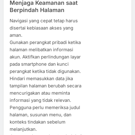
Menjaga Keamanan saat
Berpindah Halaman
Navigasi yang cepat tetap harus
disertai kebiasaan akses yang
aman.
Gunakan perangkat pribadi ketika
halaman melibatkan informasi
akun. Aktifkan perlindungan layar
pada smartphone dan kunci
perangkat ketika tidak digunakan.
Hindari memasukkan data jika
tampilan halaman berubah secara
mencurigakan atau meminta
informasi yang tidak relevan.
Pengguna perlu memeriksa judul
halaman, susunan menu, dan
konteks tindakan sebelum
melanjutkan.