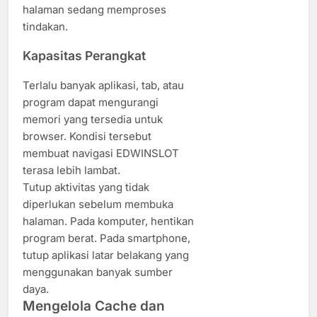
halaman sedang memproses
tindakan.
Kapasitas Perangkat
Terlalu banyak aplikasi, tab, atau
program dapat mengurangi
memori yang tersedia untuk
browser. Kondisi tersebut
membuat navigasi EDWINSLOT
terasa lebih lambat.
Tutup aktivitas yang tidak
diperlukan sebelum membuka
halaman. Pada komputer, hentikan
program berat. Pada smartphone,
tutup aplikasi latar belakang yang
menggunakan banyak sumber
daya.
Mengelola Cache dan