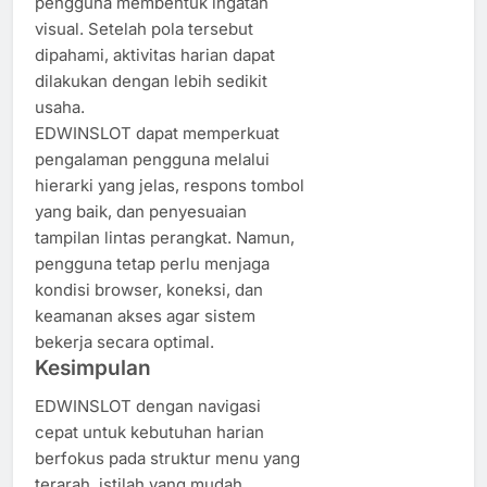
pengguna membentuk ingatan
visual. Setelah pola tersebut
dipahami, aktivitas harian dapat
dilakukan dengan lebih sedikit
usaha.
EDWINSLOT dapat memperkuat
pengalaman pengguna melalui
hierarki yang jelas, respons tombol
yang baik, dan penyesuaian
tampilan lintas perangkat. Namun,
pengguna tetap perlu menjaga
kondisi browser, koneksi, dan
keamanan akses agar sistem
bekerja secara optimal.
Kesimpulan
EDWINSLOT dengan navigasi
cepat untuk kebutuhan harian
berfokus pada struktur menu yang
terarah, istilah yang mudah