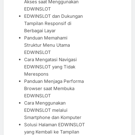
Akses saat Menggunakan
EDWINSLOT
EDWINSLOT dan Dukungan
Tampilan Responsif di
Berbagai Layar
Panduan Memahami
Struktur Menu Utama
EDWINSLOT
Cara Mengatasi Navigasi
EDWINSLOT yang Tidak
Merespons
Panduan Menjaga Performa
Browser saat Membuka
EDWINSLOT
Cara Menggunakan
EDWINSLOT melalui
Smartphone dan Komputer
Solusi Halaman EDWINSLOT
yang Kembali ke Tampilan