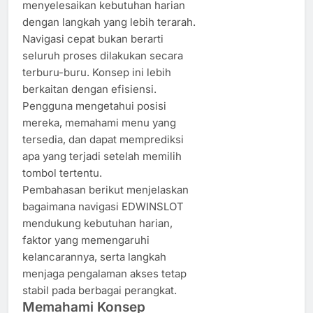
menyelesaikan kebutuhan harian
dengan langkah yang lebih terarah.
Navigasi cepat bukan berarti
seluruh proses dilakukan secara
terburu-buru. Konsep ini lebih
berkaitan dengan efisiensi.
Pengguna mengetahui posisi
mereka, memahami menu yang
tersedia, dan dapat memprediksi
apa yang terjadi setelah memilih
tombol tertentu.
Pembahasan berikut menjelaskan
bagaimana navigasi EDWINSLOT
mendukung kebutuhan harian,
faktor yang memengaruhi
kelancarannya, serta langkah
menjaga pengalaman akses tetap
stabil pada berbagai perangkat.
Memahami Konsep