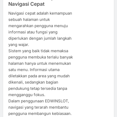
Navigasi Cepat
Navigasi cepat adalah kemampuan
sebuah halaman untuk
mengarahkan pengguna menuju
informasi atau fungsi yang
diperlukan dengan jumlah langkah
yang wajar.
Sistem yang baik tidak memaksa
pengguna membuka terlalu banyak
halaman hanya untuk menemukan
satu menu. Informasi utama
diletakkan pada area yang mudah
dikenali, sedangkan bagian
pendukung tetap tersedia tanpa
mengganggu fokus.
Dalam penggunaan EDWINSLOT,
navigasi yang terarah membantu
pengguna membangun kebiasaan.