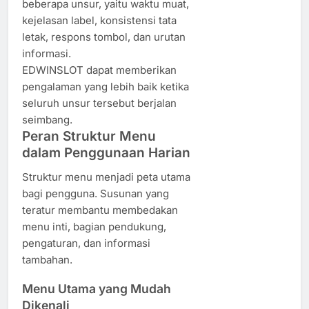
beberapa unsur, yaitu waktu muat,
kejelasan label, konsistensi tata
letak, respons tombol, dan urutan
informasi.
EDWINSLOT dapat memberikan
pengalaman yang lebih baik ketika
seluruh unsur tersebut berjalan
seimbang.
Peran Struktur Menu
dalam Penggunaan Harian
Struktur menu menjadi peta utama
bagi pengguna. Susunan yang
teratur membantu membedakan
menu inti, bagian pendukung,
pengaturan, dan informasi
tambahan.
Menu Utama yang Mudah
Dikenali