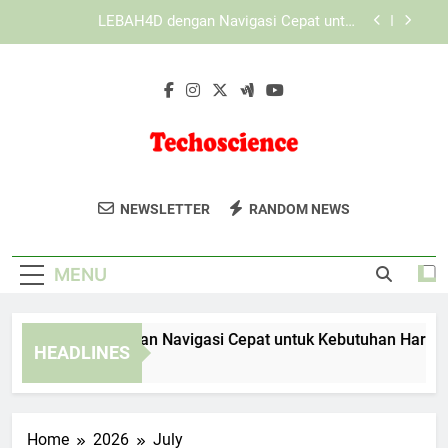
Skip
Mengenal Konsep Layanan Digital yang
to
Dikembangkan oleh EDWINSLOT
content
Mengenal Konsep Layanan Digital yang
Dikembangkan oleh LEBAH4D
EDWINSLOT dengan Navigasi Cepat untuk
Kebutuhan Harian
LEBAH4D dengan Navigasi Cepat untuk
Kebutuhan Harian
Techoscience
Dapatkan Berita Terbaru Dalam
Mengenal Konsep Layanan Digital yang
NEWSLETTER
RANDOM NEWS
Dikembangkan oleh EDWINSLOT
Teknologi Dan Sains Di Techo Science.
Mengenal Konsep Layanan Digital yang
Update Harian Untuk Para Penggemar
Dikembangkan oleh LEBAH4D
MENU
Sains.
WINSLOT dengan Navigasi Cepat untuk Kebutuhan Harian
HEADLINES
Week Ago
Home
2026
July