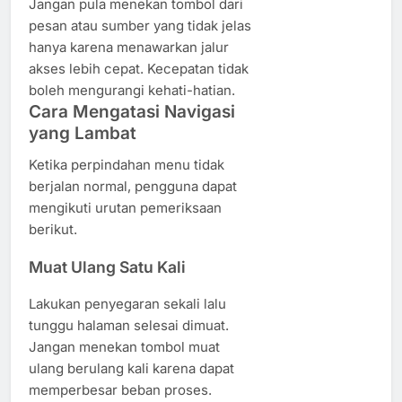
Jangan pula menekan tombol dari
pesan atau sumber yang tidak jelas
hanya karena menawarkan jalur
akses lebih cepat. Kecepatan tidak
boleh mengurangi kehati-hatian.
Cara Mengatasi Navigasi
yang Lambat
Ketika perpindahan menu tidak
berjalan normal, pengguna dapat
mengikuti urutan pemeriksaan
berikut.
Muat Ulang Satu Kali
Lakukan penyegaran sekali lalu
tunggu halaman selesai dimuat.
Jangan menekan tombol muat
ulang berulang kali karena dapat
memperbesar beban proses.