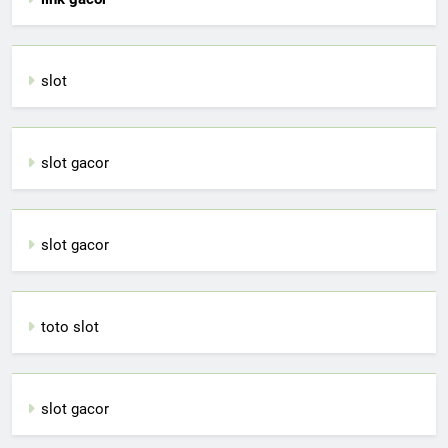
slot
slot gacor
slot gacor
toto slot
slot gacor