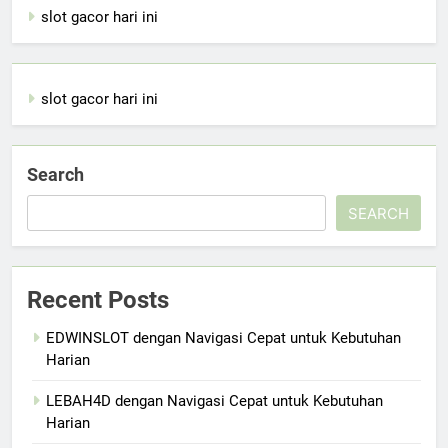
slot gacor hari ini
slot gacor hari ini
Search
SEARCH
Recent Posts
EDWINSLOT dengan Navigasi Cepat untuk Kebutuhan
Harian
LEBAH4D dengan Navigasi Cepat untuk Kebutuhan
Harian