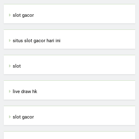
slot gacor
situs slot gacor hari ini
slot
live draw hk
slot gacor