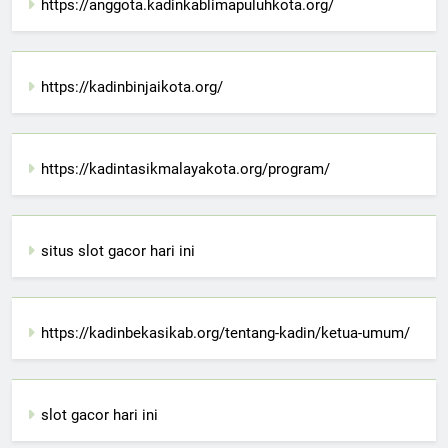
https://anggota.kadinkablimapuluhkota.org/
https://kadinbinjaikota.org/
https://kadintasikmalayakota.org/program/
situs slot gacor hari ini
https://kadinbekasikab.org/tentang-kadin/ketua-umum/
slot gacor hari ini