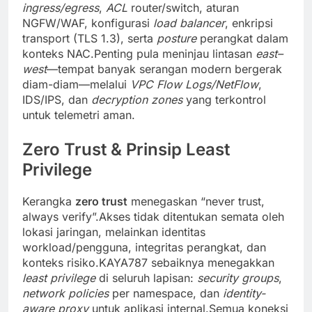
ingress/egress
,
ACL
router/switch, aturan
NGFW/WAF, konfigurasi
load balancer
, enkripsi
transport (TLS 1.3), serta
posture
perangkat dalam
konteks NAC.Penting pula meninjau lintasan
east–
west
—tempat banyak serangan modern bergerak
diam-diam—melalui
VPC Flow Logs/NetFlow
,
IDS/IPS, dan
decryption zones
yang terkontrol
untuk telemetri aman.
Zero Trust & Prinsip Least
Privilege
Kerangka
zero trust
menegaskan “never trust,
always verify”.Akses tidak ditentukan semata oleh
lokasi jaringan, melainkan identitas
workload/pengguna, integritas perangkat, dan
konteks risiko.KAYA787 sebaiknya menegakkan
least privilege
di seluruh lapisan:
security groups
,
network policies
per namespace, dan
identity-
aware proxy
untuk aplikasi internal.Semua koneksi