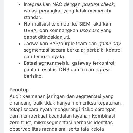
Integrasikan NAC dengan
posture check
;
isolasi perangkat yang tidak memenuhi
standar.
Normalisasi telemetri ke SIEM, aktifkan
UEBA, dan kembangkan
use case
yang
dapat ditindaklanjuti.
Jadwalkan BAS/purple team dan
game day
segmentasi secara berkala; perbaiki kontrol
dari temuan nyata.
Batasi
egress
melalui gateway terkontrol;
pantau resolusi DNS dan tujuan
egress
berisiko.
Penutup
Audit keamanan jaringan dan segmentasi yang
dirancang baik tidak hanya memeriksa kepatuhan,
tetapi secara nyata mengurangi risiko serangan
dan memperkuat keandalan layanan.Kombinasi
zero trust, mikrosegmentasi berbasis identitas,
observabilitas mendalam, serta tata kelola