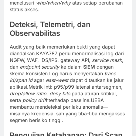
menelusuri
who/when/why
atas setiap perubahan
status akses.
Deteksi, Telemetri, dan
Observabilitas
Audit yang baik memerlukan bukti yang dapat
diandalkan.KAYA787 perlu menormalisasi log dari
NGFW, WAF, IDS/IPS, gateway API,
service mesh
,
dan
endpoint security
ke dalam
SIEM
dengan
skema konsisten.Log harus menyertakan
trace
id/span id
agar
east–west
dapat ditautkan ke jalur
aplikasi.Metrik inti: p95/p99 latensi antarsegmen,
drop/allow ratio
,
deny hits
pada aturan kritikal,
serta
policy drift
terhadap baseline.UEBA
membantu mendeteksi perilaku anomalis—
misalnya kredensial sah yang tiba-tiba mengakses
segmen berisiko tinggi.
Pengujian Ketahanan: Dari Scan