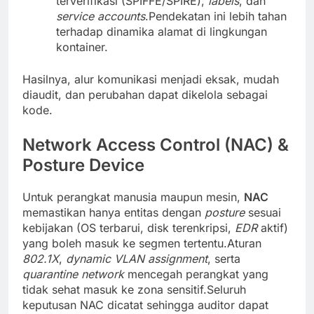
terverifikasi (SPIFFE/SPIRE),
labels
, dan
service accounts
.Pendekatan ini lebih tahan
terhadap dinamika alamat di lingkungan
kontainer.
Hasilnya, alur komunikasi menjadi eksak, mudah
diaudit, dan perubahan dapat dikelola sebagai
kode.
Network Access Control (NAC) &
Posture Device
Untuk perangkat manusia maupun mesin,
NAC
memastikan hanya entitas dengan
posture
sesuai
kebijakan (OS terbarui, disk terenkripsi,
EDR
aktif)
yang boleh masuk ke segmen tertentu.Aturan
802.1X
,
dynamic VLAN assignment
, serta
quarantine network
mencegah perangkat yang
tidak sehat masuk ke zona sensitif.Seluruh
keputusan NAC dicatat sehingga auditor dapat