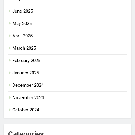
June 2025
May 2025
April 2025
March 2025
February 2025
January 2025
December 2024
November 2024
October 2024
Categories