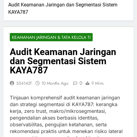
Audit Keamanan Jaringan dan Segmentasi Sistem
KAYA787
KEAMANAN JARINGAN & TATA KELOLA TI
Audit Keamanan Jaringan
dan Segmentasi Sistem
KAYA787
0
554142f
10 Months Ago
9 Mins
Tinjauan komprehensif audit keamanan jaringan
dan strategi segmentasi di KAYA787: kerangka
kerja, zero trust, makro/mikrosegmentasi,
pengendalian akses berbasis identitas,
observabilitas, pengujian ketahanan, serta
rekomendasi praktis untuk menekan risiko lateral