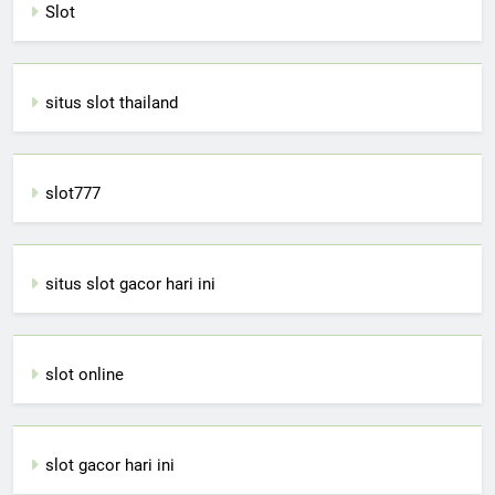
Slot
situs slot thailand
slot777
situs slot gacor hari ini
slot online
slot gacor hari ini