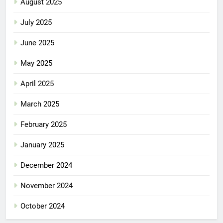
August 2025
July 2025
June 2025
May 2025
April 2025
March 2025
February 2025
January 2025
December 2024
November 2024
October 2024