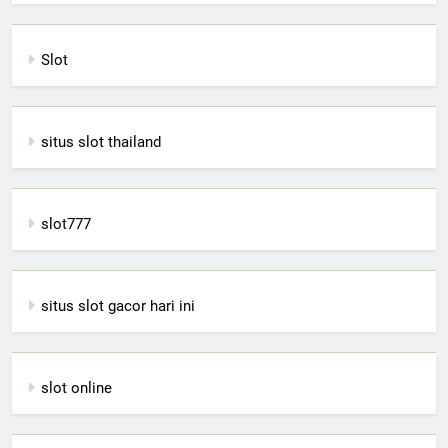
Slot
situs slot thailand
slot777
situs slot gacor hari ini
slot online