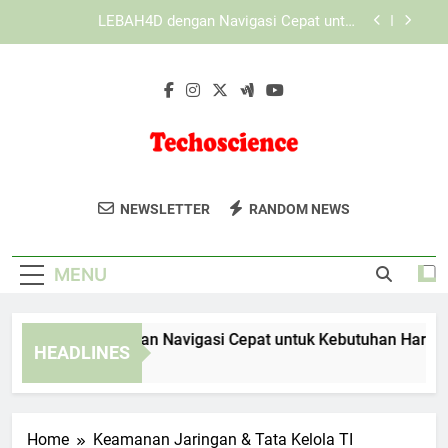
Skip
Mengenal Konsep Layanan Digital yang
to
Dikembangkan oleh EDWINSLOT
content
Mengenal Konsep Layanan Digital yang
Dikembangkan oleh LEBAH4D
EDWINSLOT dengan Navigasi Cepat untuk
Kebutuhan Harian
LEBAH4D dengan Navigasi Cepat untuk
Kebutuhan Harian
Techoscience
Dapatkan Berita Terbaru Dalam
Mengenal Konsep Layanan Digital yang
NEWSLETTER
RANDOM NEWS
Dikembangkan oleh EDWINSLOT
Teknologi Dan Sains Di Techo Science.
Mengenal Konsep Layanan Digital yang
Update Harian Untuk Para Penggemar
Dikembangkan oleh LEBAH4D
MENU
Sains.
WINSLOT dengan Navigasi Cepat untuk Kebutuhan Harian
HEADLINES
Weeks Ago
Home
Keamanan Jaringan & Tata Kelola TI