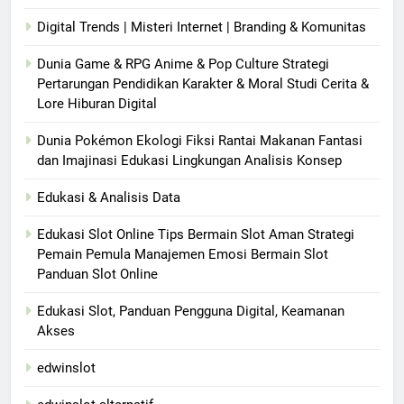
Digital Trends | Misteri Internet | Branding & Komunitas
Dunia Game & RPG Anime & Pop Culture Strategi
Pertarungan Pendidikan Karakter & Moral Studi Cerita &
Lore Hiburan Digital
Dunia Pokémon Ekologi Fiksi Rantai Makanan Fantasi
dan Imajinasi Edukasi Lingkungan Analisis Konsep
Edukasi & Analisis Data
Edukasi Slot Online Tips Bermain Slot Aman Strategi
Pemain Pemula Manajemen Emosi Bermain Slot
Panduan Slot Online
Edukasi Slot, Panduan Pengguna Digital, Keamanan
Akses
edwinslot