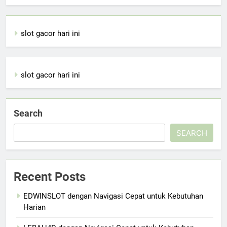
slot gacor hari ini
slot gacor hari ini
Search
SEARCH
Recent Posts
EDWINSLOT dengan Navigasi Cepat untuk Kebutuhan
Harian