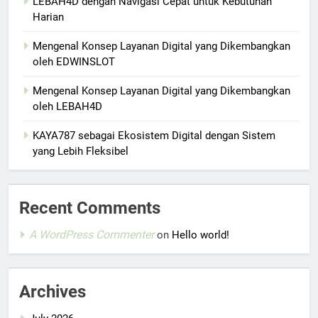
LEBAH4D dengan Navigasi Cepat untuk Kebutuhan
Harian
Mengenal Konsep Layanan Digital yang Dikembangkan
oleh EDWINSLOT
Mengenal Konsep Layanan Digital yang Dikembangkan
oleh LEBAH4D
KAYA787 sebagai Ekosistem Digital dengan Sistem
yang Lebih Fleksibel
Recent Comments
A WordPress Commenter
on
Hello world!
Archives