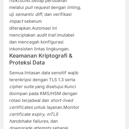
fisik/SDN).Setiap perubahan
melalui
pull request
dengan
linting
,
uji
semantic diff
, dan verifikasi
impact
sebelum
diterapkan.Automasi ini
menciptakan
audit trail
imutabel
dan mencegah konfigurasi
inkonsisten lintas lingkungan.
Keamanan Kriptografi &
Proteksi Data
Semua lintasan data sensitif wajib
terenkripsi dengan TLS 1.3 serta
cipher suite
yang disetujui.Kunci
disimpan pada KMS/HSM dengan
rotasi terjadwal dan
short-lived
certificates
untuk layanan.Monitor
certificate expiry
,
mTLS
handshake failures
, dan
downgrade attempts
sebagai