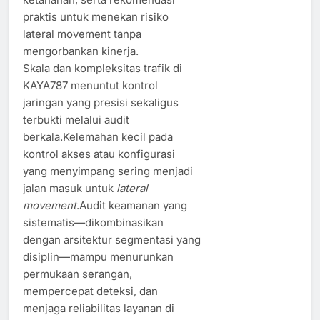
praktis untuk menekan risiko
lateral movement tanpa
mengorbankan kinerja.
Skala dan kompleksitas trafik di
KAYA787 menuntut kontrol
jaringan yang presisi sekaligus
terbukti melalui audit
berkala.Kelemahan kecil pada
kontrol akses atau konfigurasi
yang menyimpang sering menjadi
jalan masuk untuk
lateral
movement
.Audit keamanan yang
sistematis—dikombinasikan
dengan arsitektur segmentasi yang
disiplin—mampu menurunkan
permukaan serangan,
mempercepat deteksi, dan
menjaga reliabilitas layanan di