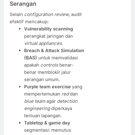
Serangan
Selain
configuration review
, audit
efektif mencakup:
Vulnerability scanning
perangkat jaringan dan
virtual appliances
.
Breach & Attack Simulation
(BAS)
untuk memvalidasi
apakah
controls
benar-
benar memblokir jalur
serangan umum.
Purple team exercise
yang
mempertemukan
red
dan
blue team
agar
detection
engineering
diperkaya
temuan lapangan.
Tabletop & game day
segmentasi: memutus