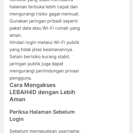
halaman terbuka lebih cepat dan
mengurangi risiko gagal memuat.
Gunakan jaringan pribadi seperti
paket data atau Wi-Fi rumah yang
aman.
Hindari login melalui Wi-Fi publik
yang tidak jelas keamanannya.
Selain berisiko kurang stabil,
jaringan publik juga dapat
mengurangi perlindungan privasi
pengguna.
Cara Mengakses
LEBAH4D dengan Lebih
Aman
Periksa Halaman Sebelum
Login
Sebelum memasukkan username,