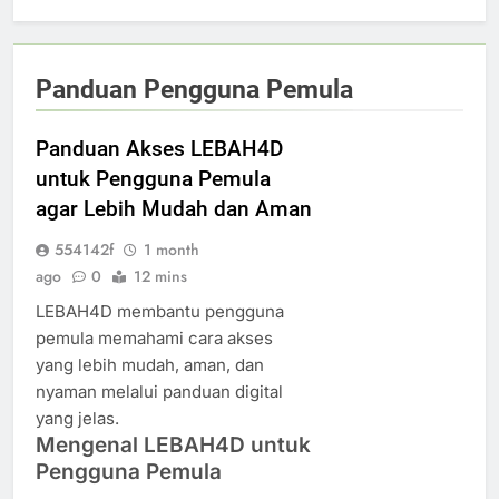
Panduan Pengguna Pemula
Panduan Akses LEBAH4D
untuk Pengguna Pemula
agar Lebih Mudah dan Aman
554142f
1 month
ago
0
12 mins
LEBAH4D membantu pengguna
pemula memahami cara akses
yang lebih mudah, aman, dan
nyaman melalui panduan digital
yang jelas.
Mengenal LEBAH4D untuk
Pengguna Pemula