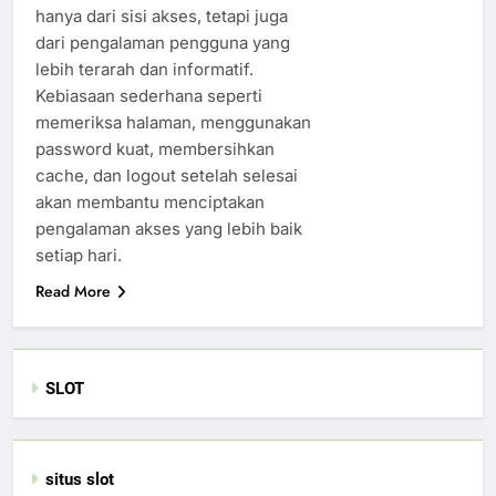
hanya dari sisi akses, tetapi juga
dari pengalaman pengguna yang
lebih terarah dan informatif.
Kebiasaan sederhana seperti
memeriksa halaman, menggunakan
password kuat, membersihkan
cache, dan logout setelah selesai
akan membantu menciptakan
pengalaman akses yang lebih baik
setiap hari.
Read More
SLOT
situs slot