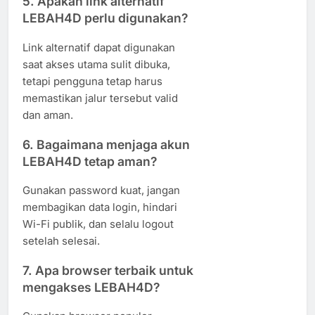
5. Apakah link alternatif
LEBAH4D perlu digunakan?
Link alternatif dapat digunakan
saat akses utama sulit dibuka,
tetapi pengguna tetap harus
memastikan jalur tersebut valid
dan aman.
6. Bagaimana menjaga akun
LEBAH4D tetap aman?
Gunakan password kuat, jangan
membagikan data login, hindari
Wi-Fi publik, dan selalu logout
setelah selesai.
7. Apa browser terbaik untuk
mengakses LEBAH4D?