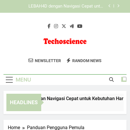
Skip
Mengenal Konsep Layanan Digital yang
to
Dikembangkan oleh EDWINSLOT
content
Mengenal Konsep Layanan Digital yang
Dikembangkan oleh LEBAH4D
EDWINSLOT dengan Navigasi Cepat untuk
Kebutuhan Harian
LEBAH4D dengan Navigasi Cepat untuk
Kebutuhan Harian
Techoscience
Dapatkan Berita Terbaru Dalam
Mengenal Konsep Layanan Digital yang
NEWSLETTER
RANDOM NEWS
Dikembangkan oleh EDWINSLOT
Teknologi Dan Sains Di Techo Science.
Mengenal Konsep Layanan Digital yang
Update Harian Untuk Para Penggemar
Dikembangkan oleh LEBAH4D
MENU
Sains.
WINSLOT dengan Navigasi Cepat untuk Kebutuhan Harian
HEADLINES
Weeks Ago
Home
Panduan Pengguna Pemula