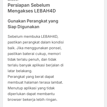
Persiapan Sebelum
Mengakses LEBAH4D
Gunakan Perangkat yang
Siap Digunakan
Sebelum membuka LEBAH4D,
pastikan perangkat dalam kondisi
baik. Jika menggunakan ponsel,
pastikan baterai cukup, memori
tidak terlalu penuh, dan tidak
terlalu banyak aplikasi berjalan di
latar belakang.
Perangkat yang berat dapat
membuat halaman terasa lambat.
Menutup aplikasi yang tidak
diperlukan dapat membantu
browser bekerja lebih ringan.