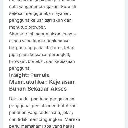
data yang mencurigakan. Setelah
selesai menggunakan layanan,
pengguna keluar dari akun dan
menutup browser.
Skenario ini menunjukkan bahwa
akses yang lancar tidak hanya
bergantung pada platform, tetapi
juga pada kesiapan perangkat,
browser, koneksi, dan kebiasaan
pengguna.
Insight: Pemula
Membutuhkan Kejelasan,
Bukan Sekadar Akses
Dari sudut pandang pengalaman
pengguna, pemula membutuhkan
panduan yang sederhana, jelas,
dan tidak membingungkan. Mereka
perlu memahami apa yang harus