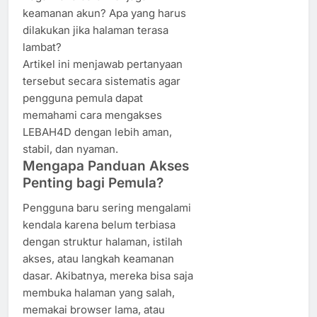
keamanan akun? Apa yang harus
dilakukan jika halaman terasa
lambat?
Artikel ini menjawab pertanyaan
tersebut secara sistematis agar
pengguna pemula dapat
memahami cara mengakses
LEBAH4D dengan lebih aman,
stabil, dan nyaman.
Mengapa Panduan Akses
Penting bagi Pemula?
Pengguna baru sering mengalami
kendala karena belum terbiasa
dengan struktur halaman, istilah
akses, atau langkah keamanan
dasar. Akibatnya, mereka bisa saja
membuka halaman yang salah,
memakai browser lama, atau