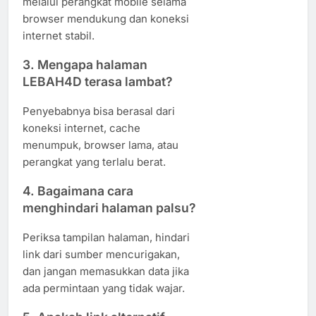
melalui perangkat mobile selama
browser mendukung dan koneksi
internet stabil.
3. Mengapa halaman
LEBAH4D terasa lambat?
Penyebabnya bisa berasal dari
koneksi internet, cache
menumpuk, browser lama, atau
perangkat yang terlalu berat.
4. Bagaimana cara
menghindari halaman palsu?
Periksa tampilan halaman, hindari
link dari sumber mencurigakan,
dan jangan memasukkan data jika
ada permintaan yang tidak wajar.