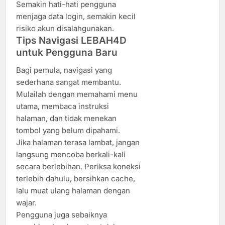
Semakin hati-hati pengguna
menjaga data login, semakin kecil
risiko akun disalahgunakan.
Tips Navigasi LEBAH4D
untuk Pengguna Baru
Bagi pemula, navigasi yang
sederhana sangat membantu.
Mulailah dengan memahami menu
utama, membaca instruksi
halaman, dan tidak menekan
tombol yang belum dipahami.
Jika halaman terasa lambat, jangan
langsung mencoba berkali-kali
secara berlebihan. Periksa koneksi
terlebih dahulu, bersihkan cache,
lalu muat ulang halaman dengan
wajar.
Pengguna juga sebaiknya