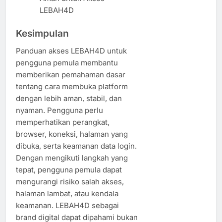
LEBAH4D
Kesimpulan
Panduan akses LEBAH4D untuk
pengguna pemula membantu
memberikan pemahaman dasar
tentang cara membuka platform
dengan lebih aman, stabil, dan
nyaman. Pengguna perlu
memperhatikan perangkat,
browser, koneksi, halaman yang
dibuka, serta keamanan data login.
Dengan mengikuti langkah yang
tepat, pengguna pemula dapat
mengurangi risiko salah akses,
halaman lambat, atau kendala
keamanan. LEBAH4D sebagai
brand digital dapat dipahami bukan