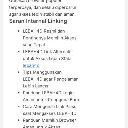
Gunakan browser populer,
terpercaya, dan selalu diperbarui
agar akses lebih stabil dan aman.
Saran Internal Linking
LEBAH4D Resmi dan
Pentingnya Memilih Akses
yang Tepat
LEBAH4D Link Alternatif
untuk Akses Lebih Stabil
lebah4d
Tips Menggunakan
LEBAH4D agar Pengalaman
Lebih Lancar
Panduan LEBAH4D Login
Aman untuk Pengguna Baru
Cara Mengenali Link Palsu
saat Mengakses LEBAH4D
Panduan Memilih Browser
Aman untuk Akses