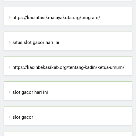
https://kadintasikmalayakota.org/program/
situs slot gacor hari ini
https://kadinbekasikab.org/tentang-kadin/ketua-umum/
slot gacor hari ini
slot gacor