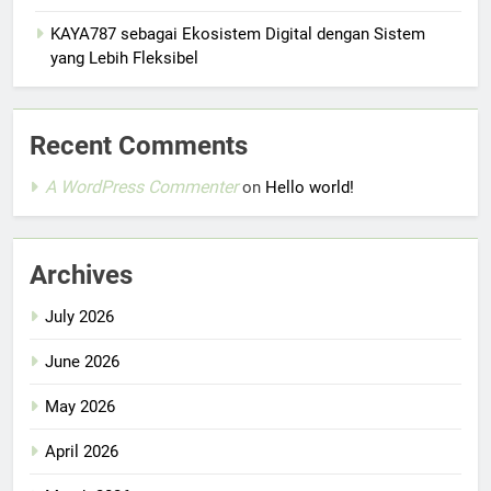
KAYA787 sebagai Ekosistem Digital dengan Sistem
yang Lebih Fleksibel
Recent Comments
A WordPress Commenter
on
Hello world!
Archives
July 2026
June 2026
May 2026
April 2026