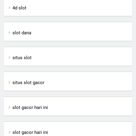
4d slot
slot dana
situs slot
situs slot gacor
slot gacor hari ini
slot gacor hari ini