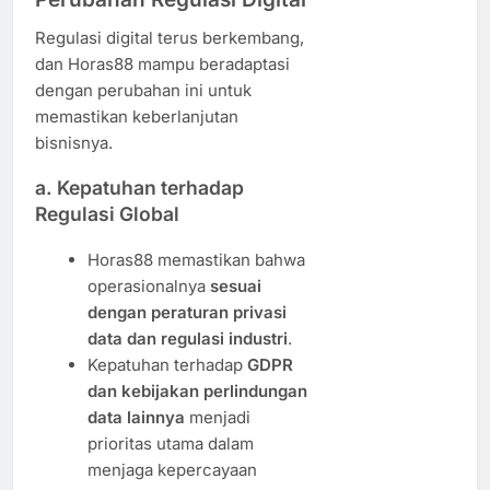
Regulasi digital terus berkembang,
dan Horas88 mampu beradaptasi
dengan perubahan ini untuk
memastikan keberlanjutan
bisnisnya.
a. Kepatuhan terhadap
Regulasi Global
Horas88 memastikan bahwa
operasionalnya
sesuai
dengan peraturan privasi
data dan regulasi industri
.
Kepatuhan terhadap
GDPR
dan kebijakan perlindungan
data lainnya
menjadi
prioritas utama dalam
menjaga kepercayaan