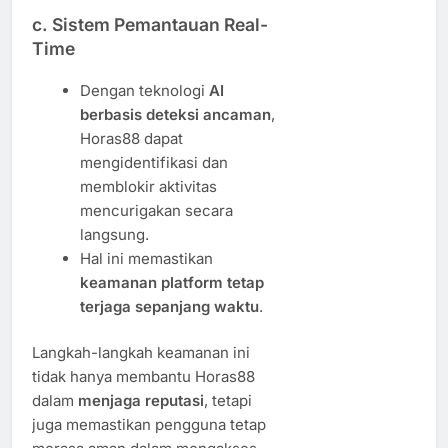
c. Sistem Pemantauan Real-
Time
Dengan teknologi
AI
berbasis deteksi ancaman
,
Horas88 dapat
mengidentifikasi dan
memblokir aktivitas
mencurigakan secara
langsung.
Hal ini memastikan
keamanan platform tetap
terjaga sepanjang waktu
.
Langkah-langkah keamanan ini
tidak hanya membantu Horas88
dalam
menjaga reputasi
, tetapi
juga memastikan pengguna tetap