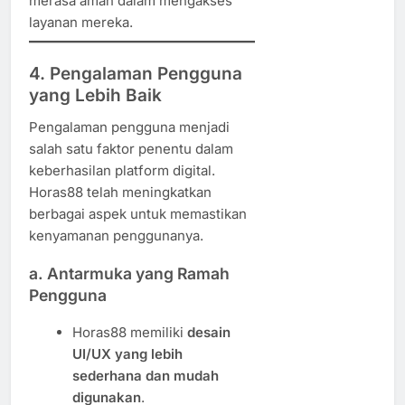
merasa aman dalam mengakses
layanan mereka.
4. Pengalaman Pengguna
yang Lebih Baik
Pengalaman pengguna menjadi
salah satu faktor penentu dalam
keberhasilan platform digital.
Horas88 telah meningkatkan
berbagai aspek untuk memastikan
kenyamanan penggunanya.
a. Antarmuka yang Ramah
Pengguna
Horas88 memiliki
desain
UI/UX yang lebih
sederhana dan mudah
digunakan
.