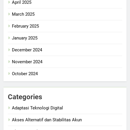
April 2025
March 2025
February 2025
January 2025
December 2024
November 2024
October 2024
Categories
Adaptasi Teknologi Digital
Akses Alternatif dan Stabilitas Akun