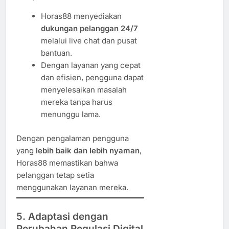
Horas88 menyediakan
dukungan pelanggan 24/7
melalui live chat dan pusat
bantuan.
Dengan layanan yang cepat
dan efisien, pengguna dapat
menyelesaikan masalah
mereka tanpa harus
menunggu lama.
Dengan pengalaman pengguna
yang
lebih baik dan lebih nyaman
,
Horas88 memastikan bahwa
pelanggan tetap setia
menggunakan layanan mereka.
5. Adaptasi dengan
Perubahan Regulasi Digital