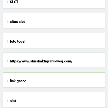
SLOT
situs slot
toto togel
https://www.shrishaktigrahudyog.com/
link gacor
slot