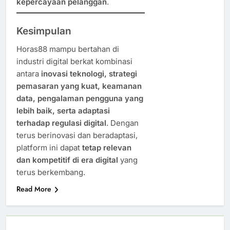
kepercayaan pelanggan
.
Kesimpulan
Horas88 mampu bertahan di
industri digital berkat kombinasi
antara
inovasi teknologi, strategi
pemasaran yang kuat, keamanan
data, pengalaman pengguna yang
lebih baik, serta adaptasi
terhadap regulasi digital
. Dengan
terus berinovasi dan beradaptasi,
platform ini dapat
tetap relevan
dan kompetitif di era digital
yang
terus berkembang.
Read More