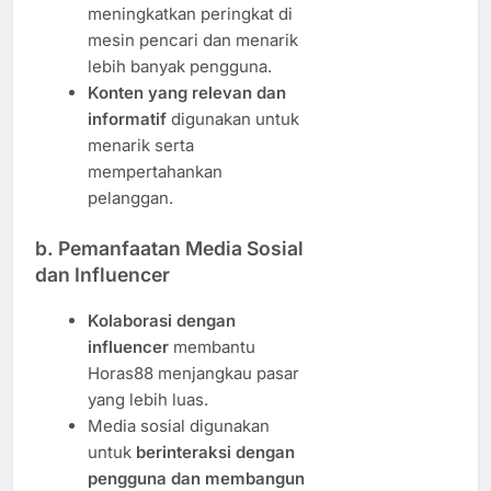
meningkatkan peringkat di
mesin pencari dan menarik
lebih banyak pengguna.
Konten yang relevan dan
informatif
digunakan untuk
menarik serta
mempertahankan
pelanggan.
b. Pemanfaatan Media Sosial
dan Influencer
Kolaborasi dengan
influencer
membantu
Horas88 menjangkau pasar
yang lebih luas.
Media sosial digunakan
untuk
berinteraksi dengan
pengguna dan membangun