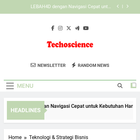
Skip
Mengenal Konsep Layanan Digital yang
to
Dikembangkan oleh EDWINSLOT
content
Mengenal Konsep Layanan Digital yang
Dikembangkan oleh LEBAH4D
EDWINSLOT dengan Navigasi Cepat untuk
Kebutuhan Harian
LEBAH4D dengan Navigasi Cepat untuk
Kebutuhan Harian
Techoscience
Dapatkan Berita Terbaru Dalam
Mengenal Konsep Layanan Digital yang
NEWSLETTER
RANDOM NEWS
Dikembangkan oleh EDWINSLOT
Teknologi Dan Sains Di Techo Science.
Mengenal Konsep Layanan Digital yang
Update Harian Untuk Para Penggemar
Dikembangkan oleh LEBAH4D
MENU
Sains.
WINSLOT dengan Navigasi Cepat untuk Kebutuhan Harian
HEADLINES
Weeks Ago
Home
Teknologi & Strategi Bisnis