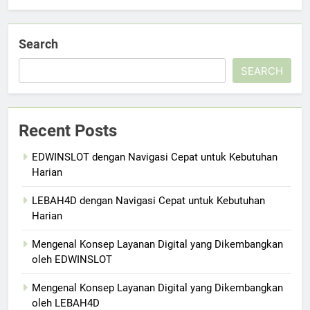
Search
SEARCH
Recent Posts
EDWINSLOT dengan Navigasi Cepat untuk Kebutuhan
Harian
LEBAH4D dengan Navigasi Cepat untuk Kebutuhan
Harian
Mengenal Konsep Layanan Digital yang Dikembangkan
oleh EDWINSLOT
Mengenal Konsep Layanan Digital yang Dikembangkan
oleh LEBAH4D