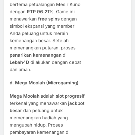
bertema petualangan Mesir Kuno
dengan
RTP 96.21%
. Game ini
menawarkan
free spins
dengan
simbol ekspansi yang memberi
Anda peluang untuk meraih
kemenangan besar. Setelah
memenangkan putaran, proses
penarikan kemenangan
di
Lebah4D
dilakukan dengan cepat
dan aman.
d.
Mega Moolah (Microgaming)
Mega Moolah
adalah
slot progresif
terkenal yang menawarkan
jackpot
besar
dan peluang untuk
memenangkan hadiah yang
mengubah hidup. Proses
pembayaran kemenangan di