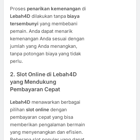
Proses
penarikan kemenangan
di
Lebah4D
dilakukan tanpa
biaya
tersembunyi
yang membebani
pemain. Anda dapat menarik
kemenangan Anda sesuai dengan
jumlah yang Anda menangkan,
tanpa potongan biaya yang tidak
perlu.
2.
Slot Online di Lebah4D
yang Mendukung
Pembayaran Cepat
Lebah4D
menawarkan berbagai
pilihan
slot online
dengan
pembayaran cepat yang bisa
memberikan pengalaman bermain
yang menyenangkan dan efisien.
Beberapa slot populer yang dapat