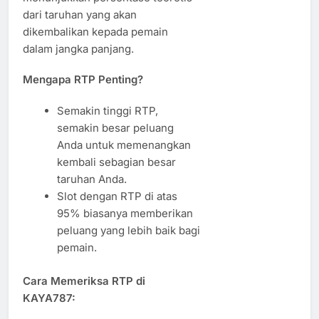
dari taruhan yang akan
dikembalikan kepada pemain
dalam jangka panjang.
Mengapa RTP Penting?
Semakin tinggi RTP,
semakin besar peluang
Anda untuk memenangkan
kembali sebagian besar
taruhan Anda.
Slot dengan RTP di atas
95% biasanya memberikan
peluang yang lebih baik bagi
pemain.
Cara Memeriksa RTP di
KAYA787: