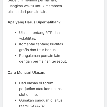
Sebelum memilih permainan,
luangkan waktu untuk membaca
ulasan dari pemain lain.
Apa yang Harus Diperhatikan?
Ulasan tentang RTP dan
volatilitas.
Komentar tentang kualitas
grafis dan fitur bonus.
Pengalaman pemain lain
dengan permainan tersebut.
Cara Mencari Ulasan:
Cari ulasan di forum
perjudian atau komunitas
slot online.
Gunakan panduan di situs
resmi KAYA787.