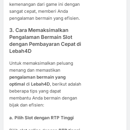
kemenangan dari game ini dengan
sangat cepat, memberi Anda
pengalaman bermain yang efisien.
3.
Cara Memaksimalkan
Pengalaman Bermain Slot
dengan Pembayaran Cepat di
Lebah4D
Untuk memaksimalkan peluang
menang dan memastikan
pengalaman bermain yang
optimal
di
Lebah4D
, berikut adalah
beberapa tips yang dapat
membantu Anda bermain dengan
bijak dan efisien:
a.
Pilih Slot dengan RTP Tinggi