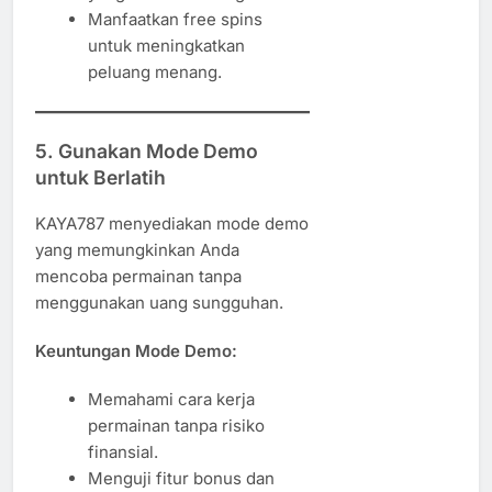
Manfaatkan free spins
untuk meningkatkan
peluang menang.
5.
Gunakan Mode Demo
untuk Berlatih
KAYA787 menyediakan mode demo
yang memungkinkan Anda
mencoba permainan tanpa
menggunakan uang sungguhan.
Keuntungan Mode Demo:
Memahami cara kerja
permainan tanpa risiko
finansial.
Menguji fitur bonus dan