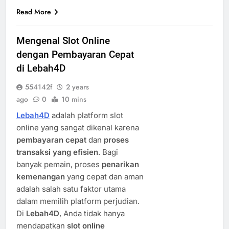
Read More
Mengenal Slot Online
dengan Pembayaran Cepat
di Lebah4D
554142f
2 years
ago
0
10 mins
Lebah4D
adalah platform slot
online yang sangat dikenal karena
pembayaran cepat
dan
proses
transaksi yang efisien
. Bagi
banyak pemain, proses
penarikan
kemenangan
yang cepat dan aman
adalah salah satu faktor utama
dalam memilih platform perjudian.
Di
Lebah4D
, Anda tidak hanya
mendapatkan
slot online