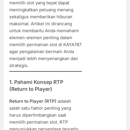
memilih slot yang tepat dapat
meningkatkan peluang menang
sekaligus memberikan hiburan
maksimal. Artikel ini dirancang
untuk membantu Anda memahami
elemen-elemen penting dalam
memilih permainan slot di KAYA787
agar pengalaman bermain Anda
menjadi lebih menyenangkan dan
strategis.
1.
Pahami Konsep RTP
(Return to Player)
Return to Player (RTP)
adalah
salah satu faktor penting yang
harus dipertimbangkan saat
memilih permainan slot. RTP
menunjukkan persentase teoretis