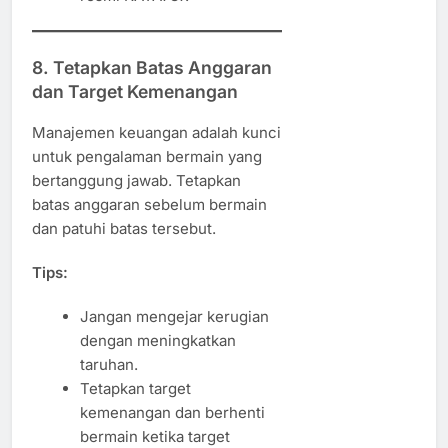
8.
Tetapkan Batas Anggaran
dan Target Kemenangan
Manajemen keuangan adalah kunci
untuk pengalaman bermain yang
bertanggung jawab. Tetapkan
batas anggaran sebelum bermain
dan patuhi batas tersebut.
Tips:
Jangan mengejar kerugian
dengan meningkatkan
taruhan.
Tetapkan target
kemenangan dan berhenti
bermain ketika target