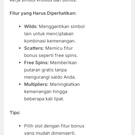
Fitur yang Harus Diperhatikan:
Wilds:
Menggantikan simbol
lain untuk menciptakan
kombinasi kemenangan.
Scatters:
Memicu fitur
bonus seperti free spins.
Free Spins:
Memberikan
putaran gratis tanpa
mengurangi saldo Anda.
Multipliers:
Meningkatkan
kemenangan hingga
beberapa kali lipat.
Tips:
Pilih slot dengan fitur bonus
yang mudah dimengerti.