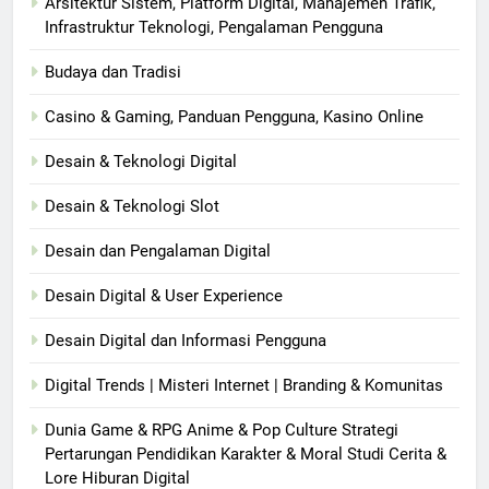
Arsitektur Sistem, Platform Digital, Manajemen Trafik,
Infrastruktur Teknologi, Pengalaman Pengguna
Budaya dan Tradisi
Casino & Gaming, Panduan Pengguna, Kasino Online
Desain & Teknologi Digital
Desain & Teknologi Slot
Desain dan Pengalaman Digital
Desain Digital & User Experience
Desain Digital dan Informasi Pengguna
Digital Trends | Misteri Internet | Branding & Komunitas
Dunia Game & RPG Anime & Pop Culture Strategi
Pertarungan Pendidikan Karakter & Moral Studi Cerita &
Lore Hiburan Digital