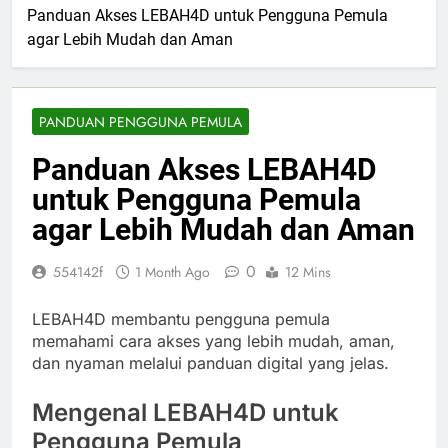
Panduan Akses LEBAH4D untuk Pengguna Pemula
agar Lebih Mudah dan Aman
PANDUAN PENGGUNA PEMULA
Panduan Akses LEBAH4D
untuk Pengguna Pemula
agar Lebih Mudah dan Aman
0
554142f
1 Month Ago
12 Mins
LEBAH4D membantu pengguna pemula
memahami cara akses yang lebih mudah, aman,
dan nyaman melalui panduan digital yang jelas.
Mengenal LEBAH4D untuk
Pengguna Pemula