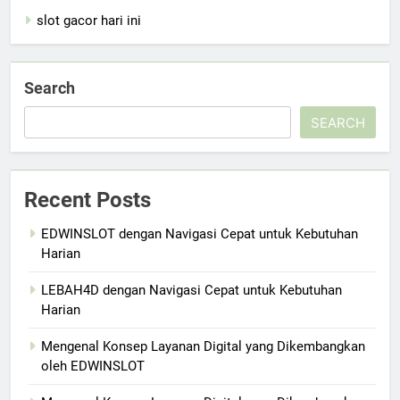
slot gacor hari ini
Search
SEARCH
Recent Posts
EDWINSLOT dengan Navigasi Cepat untuk Kebutuhan
Harian
LEBAH4D dengan Navigasi Cepat untuk Kebutuhan
Harian
Mengenal Konsep Layanan Digital yang Dikembangkan
oleh EDWINSLOT