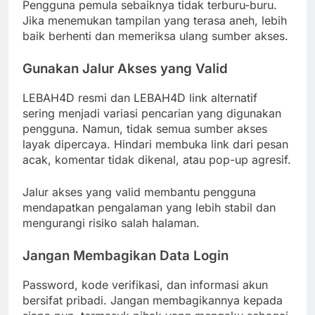
Pengguna pemula sebaiknya tidak terburu-buru.
Jika menemukan tampilan yang terasa aneh, lebih
baik berhenti dan memeriksa ulang sumber akses.
Gunakan Jalur Akses yang Valid
LEBAH4D resmi dan LEBAH4D link alternatif
sering menjadi variasi pencarian yang digunakan
pengguna. Namun, tidak semua sumber akses
layak dipercaya. Hindari membuka link dari pesan
acak, komentar tidak dikenal, atau pop-up agresif.
Jalur akses yang valid membantu pengguna
mendapatkan pengalaman yang lebih stabil dan
mengurangi risiko salah halaman.
Jangan Membagikan Data Login
Password, kode verifikasi, dan informasi akun
bersifat pribadi. Jangan membagikannya kepada