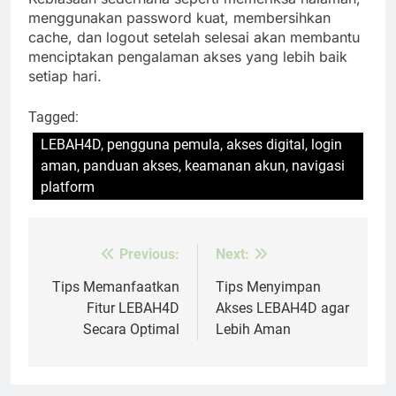
menggunakan password kuat, membersihkan
cache, dan logout setelah selesai akan membantu
menciptakan pengalaman akses yang lebih baik
setiap hari.
Tagged:
LEBAH4D, pengguna pemula, akses digital, login
aman, panduan akses, keamanan akun, navigasi
platform
Previous:
Next:
Post
navigation
Tips Memanfaatkan
Tips Menyimpan
Fitur LEBAH4D
Akses LEBAH4D agar
Secara Optimal
Lebih Aman