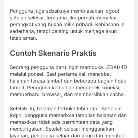
Pengguna juga sebaiknya membiasakan logout
setelah selesai, terutama jika pernah memakai
perangkat yang bukan milik pribadi. Kebiasaan ini
sederhana, tetapi penting untuk menjaga akun
tetap aman.
Contoh Skenario Praktis
Seorang pengguna baru ingin membuka LEBAH4D
melalui ponsel. Saat pertama kali mencoba,
halaman terasa lambat dan beberapa bagian tidak
tampil. Pengguna kemudian mengecek koneksi,
memperbarui browser, dan membersihkan cache.
Setelah itu, halaman terbuka lebih rapi. Sebelum
login, pengguna memeriksa tampilan halaman dan
memastikan tidak ada permintaan data yang
mencurigakan. Setelah selesai menggunakan
layanan, pengguna keluar dari akun dan menutup