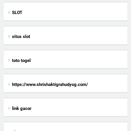
SLOT
situs slot
toto togel
https://www.shrishaktigrahudyog.com/
link gacor