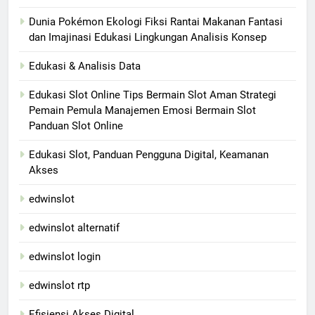
Dunia Pokémon Ekologi Fiksi Rantai Makanan Fantasi
dan Imajinasi Edukasi Lingkungan Analisis Konsep
Edukasi & Analisis Data
Edukasi Slot Online Tips Bermain Slot Aman Strategi
Pemain Pemula Manajemen Emosi Bermain Slot
Panduan Slot Online
Edukasi Slot, Panduan Pengguna Digital, Keamanan
Akses
edwinslot
edwinslot alternatif
edwinslot login
edwinslot rtp
Efisiensi Akses Digital