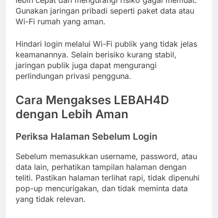
Gunakan jaringan pribadi seperti paket data atau
Wi-Fi rumah yang aman.
Hindari login melalui Wi-Fi publik yang tidak jelas
keamanannya. Selain berisiko kurang stabil,
jaringan publik juga dapat mengurangi
perlindungan privasi pengguna.
Cara Mengakses LEBAH4D
dengan Lebih Aman
Periksa Halaman Sebelum Login
Sebelum memasukkan username, password, atau
data lain, perhatikan tampilan halaman dengan
teliti. Pastikan halaman terlihat rapi, tidak dipenuhi
pop-up mencurigakan, dan tidak meminta data
yang tidak relevan.