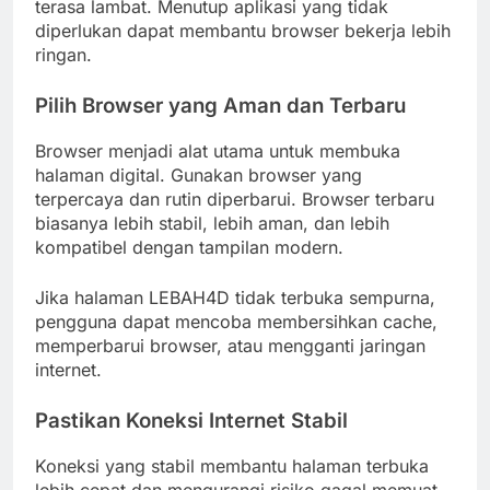
terasa lambat. Menutup aplikasi yang tidak
diperlukan dapat membantu browser bekerja lebih
ringan.
Pilih Browser yang Aman dan Terbaru
Browser menjadi alat utama untuk membuka
halaman digital. Gunakan browser yang
terpercaya dan rutin diperbarui. Browser terbaru
biasanya lebih stabil, lebih aman, dan lebih
kompatibel dengan tampilan modern.
Jika halaman LEBAH4D tidak terbuka sempurna,
pengguna dapat mencoba membersihkan cache,
memperbarui browser, atau mengganti jaringan
internet.
Pastikan Koneksi Internet Stabil
Koneksi yang stabil membantu halaman terbuka
lebih cepat dan mengurangi risiko gagal memuat.