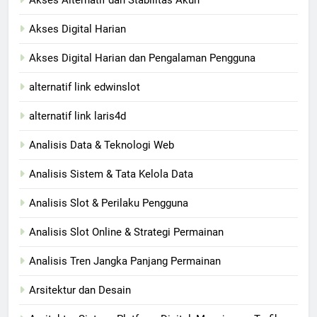
Akses Alternatif dan Stabilitas Akun
Akses Digital Harian
Akses Digital Harian dan Pengalaman Pengguna
alternatif link edwinslot
alternatif link laris4d
Analisis Data & Teknologi Web
Analisis Sistem & Tata Kelola Data
Analisis Slot & Perilaku Pengguna
Analisis Slot Online & Strategi Permainan
Analisis Tren Jangka Panjang Permainan
Arsitektur dan Desain