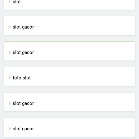
slot
slot gacor
slot gacor
toto slot
slot gacor
slot gacor