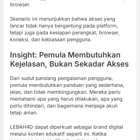
browser.
Skenario ini menunjukkan bahwa akses yang
lancar tidak hanya bergantung pada platform,
tetapi juga pada kesiapan perangkat, browser,
koneksi, dan kebiasaan pengguna.
Insight: Pemula Membutuhkan
Kejelasan, Bukan Sekadar Akses
Dari sudut pandang pengalaman pengguna,
pemula membutuhkan panduan yang sederhana,
jelas, dan tidak membingungkan. Mereka perlu
memahami apa yang harus dilakukan, apa yang
perlu dihindari, dan bagaimana menjaga akun
tetap aman.
LEBAH4D dapat diperkuat sebagai brand digital
melalui konten edukatif seperti ini. Ketika