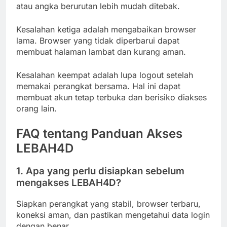
atau angka berurutan lebih mudah ditebak.
Kesalahan ketiga adalah mengabaikan browser
lama. Browser yang tidak diperbarui dapat
membuat halaman lambat dan kurang aman.
Kesalahan keempat adalah lupa logout setelah
memakai perangkat bersama. Hal ini dapat
membuat akun tetap terbuka dan berisiko diakses
orang lain.
FAQ tentang Panduan Akses
LEBAH4D
1. Apa yang perlu disiapkan sebelum
mengakses LEBAH4D?
Siapkan perangkat yang stabil, browser terbaru,
koneksi aman, dan pastikan mengetahui data login
dengan benar.