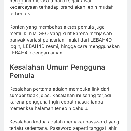
pengguna merasa dibantu sejak awal,
kepercayaan terhadap brand akan lebih mudah
terbentuk.
Konten yang membahas akses pemula juga
memiliki nilai SEO yang kuat karena menjawab
banyak variasi pencarian, mulai dari LEBAH4D
login, LEBAH4D resmi, hingga cara menggunakan
LEBAH4D dengan aman.
Kesalahan Umum Pengguna
Pemula
Kesalahan pertama adalah membuka link dari
sumber tidak jelas. Kesalahan ini sering terjadi
karena pengguna ingin cepat masuk tanpa
memeriksa halaman terlebih dahulu.
Kesalahan kedua adalah memakai password yang
terlalu sederhana. Password seperti tanggal lahir