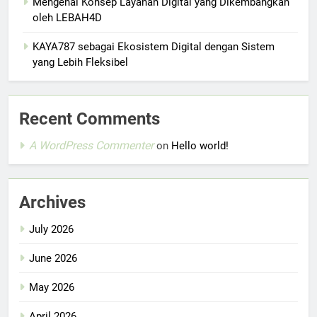
Mengenal Konsep Layanan Digital yang Dikembangkan
oleh LEBAH4D
KAYA787 sebagai Ekosistem Digital dengan Sistem
yang Lebih Fleksibel
Recent Comments
A WordPress Commenter
on
Hello world!
Archives
July 2026
June 2026
May 2026
April 2026