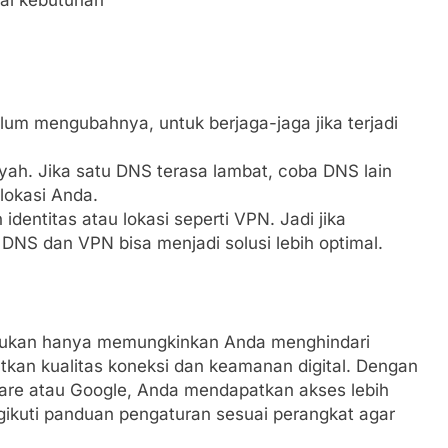
um mengubahnya, untuk berjaga-jaga jika terjadi
ah. Jika satu DNS terasa lambat, coba DNS lain
 lokasi Anda.
entitas atau lokasi seperti VPN. Jadi jika
DNS dan VPN bisa menjadi solusi lebih optimal.
f bukan hanya memungkinkan Anda menghindari
tkan kualitas koneksi dan keamanan digital. Dengan
lare atau Google, Anda mendapatkan akses lebih
ngikuti panduan pengaturan sesuai perangkat agar