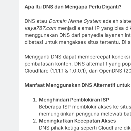
Apa Itu DNS dan Mengapa Perlu Diganti?
DNS atau
Domain Name System
adalah sist
kaya787.com
menjadi alamat IP yang bisa dik
menggunakan DNS dari penyedia layanan inte
dibatasi untuk mengakses situs tertentu. Di s
Mengganti DNS dapat mempercepat koneksi i
pembatasan konten. DNS alternatif yang popu
Cloudflare (1.1.1.1 & 1.0.0.1), dan OpenDNS 
Manfaat Menggunakan DNS Alternatif untu
Menghindari Pemblokiran ISP
Beberapa ISP memblokir akses ke situs t
memungkinkan pengguna melewati bat
Meningkatkan Kecepatan Akses
DNS pihak ketiga seperti Cloudflare di