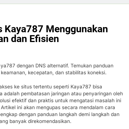
s Kaya787 Menggunakan
n dan Efisien
Kaya787 dengan DNS alternatif. Temukan panduan
eamanan, kecepatan, dan stabilitas koneksi.
kses ke situs tertentu seperti Kaya787 bisa
nya adalah pembatasan jaringan atau penyaringan oleh
olusi efektif dan praktis untuk mengatasi masalah ini
. Artikel ini akan mengupas secara mendalam cara
lengkap dengan panduan langkah demi langkah dan
yang banyak direkomendasikan.