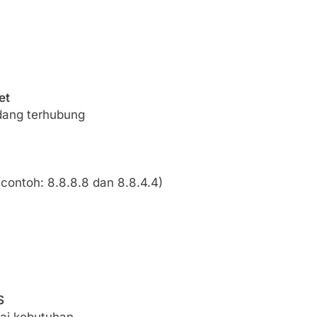
et
edang terhubung
(contoh: 8.8.8.8 dan 8.8.4.4)
S
ai kebutuhan