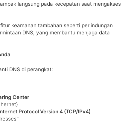
erdampak langsung pada kecepatan saat mengakses
itur keamanan tambahan seperti perlindungan
 permintaan DNS, yang membantu menjaga data
 Anda
nti DNS di perangkat:
ring Center
thernet)
Internet Protocol Version 4 (TCP/IPv4)
dresses”