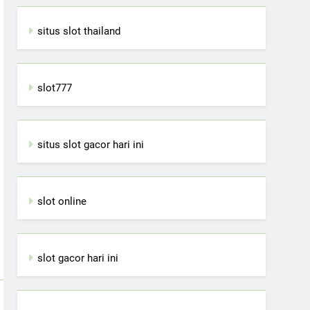
situs slot thailand
slot777
situs slot gacor hari ini
slot online
slot gacor hari ini