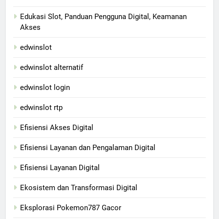
Edukasi Slot, Panduan Pengguna Digital, Keamanan
Akses
edwinslot
edwinslot alternatif
edwinslot login
edwinslot rtp
Efisiensi Akses Digital
Efisiensi Layanan dan Pengalaman Digital
Efisiensi Layanan Digital
Ekosistem dan Transformasi Digital
Eksplorasi Pokemon787 Gacor