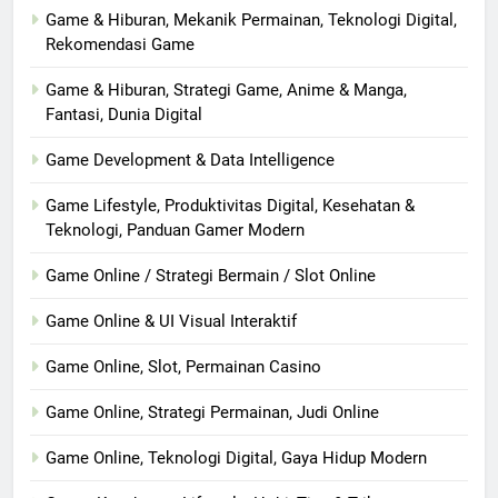
Game & Hiburan, Mekanik Permainan, Teknologi Digital,
Rekomendasi Game
Game & Hiburan, Strategi Game, Anime & Manga,
Fantasi, Dunia Digital
Game Development & Data Intelligence
Game Lifestyle, Produktivitas Digital, Kesehatan &
Teknologi, Panduan Gamer Modern
Game Online / Strategi Bermain / Slot Online
Game Online & UI Visual Interaktif
Game Online, Slot, Permainan Casino
Game Online, Strategi Permainan, Judi Online
Game Online, Teknologi Digital, Gaya Hidup Modern