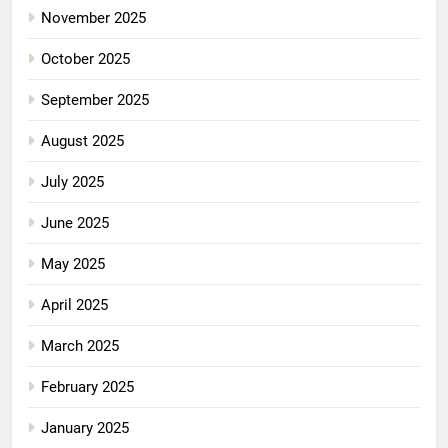
November 2025
October 2025
September 2025
August 2025
July 2025
June 2025
May 2025
April 2025
March 2025
February 2025
January 2025