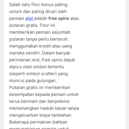
Salah satu fitur bonus paling
umum dan paling dicari oleh
pemain
slot
adalah
free spins
atau
putaran gratis. Fitur ini
memberikan pemain sejumlah
putaran tanpa perlu bertaruh
menggunakan kredit atau uang
mereka sendiri. Dalam banyak
permainan slot, free spins dapat
dipicu oleh simbol tertentu
(seperti simbol scatter) yang
muncul pada gulungan.
Putaran gratis ini memberikan
kesempatan kepada pemain untuk
terus bermain dan berpotensi
memenangkan hadiah besar tanpa
mengeluarkan biaya tambahan.
Beberapa permainan bahkan
memungkinkan pemain untuk