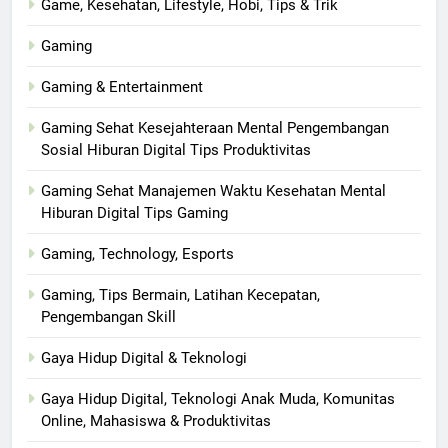
Game, Kesehatan, Lifestyle, Hobi, Tips & Trik
Gaming
Gaming & Entertainment
Gaming Sehat Kesejahteraan Mental Pengembangan
Sosial Hiburan Digital Tips Produktivitas
Gaming Sehat Manajemen Waktu Kesehatan Mental
Hiburan Digital Tips Gaming
Gaming, Technology, Esports
Gaming, Tips Bermain, Latihan Kecepatan,
Pengembangan Skill
Gaya Hidup Digital & Teknologi
Gaya Hidup Digital, Teknologi Anak Muda, Komunitas
Online, Mahasiswa & Produktivitas