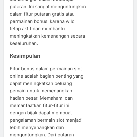
putaran. Ini sangat menguntungkan
dalam fitur putaran gratis atau
permainan bonus, karena wild
tetap aktif dan membantu
meningkatkan kemenangan secara
keseluruhan.
Kesimpulan
Fitur bonus dalam permainan slot
online adalah bagian penting yang
dapat meningkatkan peluang
pemain untuk memenangkan
hadiah besar. Memahami dan
memanfaatkan fitur-fitur ini
dengan bijak dapat membuat
pengalaman bermain slot menjadi
lebih menyenangkan dan
menguntungkan. Dari putaran