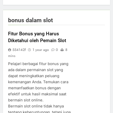
bonus dalam slot
Fitur Bonus yang Harus
Diketahui oleh Pemain Slot
554142f
1 year ago
0
8
mins
Pelajari berbagai fitur bonus yang
ada dalam permainan slot yang
dapat meningkatkan peluang
kemenangan Anda. Temukan cara
memanfaatkan bonus dengan
efektif untuk hasil maksimal saat
bermain slot online.
Bermain slot online tidak hanya
tentang keberuntungan, tetapi juga