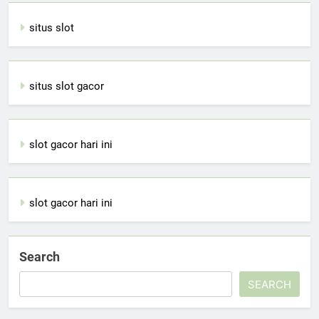
situs slot
situs slot gacor
slot gacor hari ini
slot gacor hari ini
Search
SEARCH