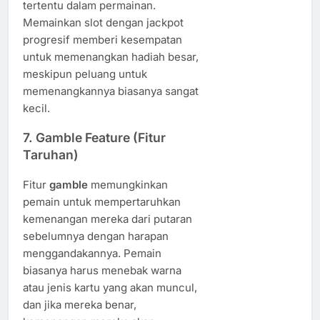
tertentu dalam permainan.
Memainkan slot dengan jackpot
progresif memberi kesempatan
untuk memenangkan hadiah besar,
meskipun peluang untuk
memenangkannya biasanya sangat
kecil.
7. Gamble Feature (Fitur
Taruhan)
Fitur
gamble
memungkinkan
pemain untuk mempertaruhkan
kemenangan mereka dari putaran
sebelumnya dengan harapan
menggandakannya. Pemain
biasanya harus menebak warna
atau jenis kartu yang akan muncul,
dan jika mereka benar,