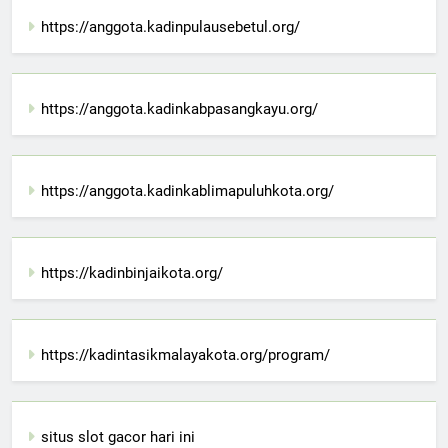
https://anggota.kadinpulausebetul.org/
https://anggota.kadinkabpasangkayu.org/
https://anggota.kadinkablimapuluhkota.org/
https://kadinbinjaikota.org/
https://kadintasikmalayakota.org/program/
situs slot gacor hari ini