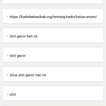
https://kadinbekasikab.org/tentang-kadin/ketua-umum/
slot gacor hari ini
slot gacor
situs slot gacor hari ini
slot