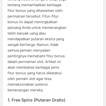
tentang memanfaatkan berbagai
fitur bonus yang ditawarkan oleh
permainan tersebut. Fitur-fitur
bonus ini dapat meningkatkan
peluang Anda untuk memenangkan
lebih banyak uang atau
mendapatkan putaran ekstra yang
sangat berharga. Namun, tidak
semua pemain menyadari
pentingnya memahami fitur bonus
dalam permainan slot. Artikel ini
akan membahas berbagai jenis
fitur bonus yang harus diketahui
oleh pemain slot agar bisa
memaksimalkan potensi
kemenangan mereka.
1. Free Spins (Putaran Gratis)