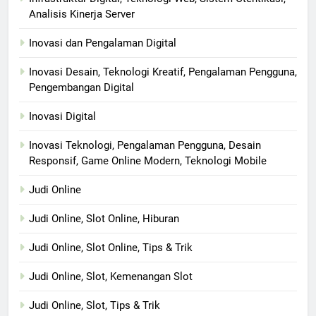
Analisis Kinerja Server
Inovasi dan Pengalaman Digital
Inovasi Desain, Teknologi Kreatif, Pengalaman Pengguna,
Pengembangan Digital
Inovasi Digital
Inovasi Teknologi, Pengalaman Pengguna, Desain
Responsif, Game Online Modern, Teknologi Mobile
Judi Online
Judi Online, Slot Online, Hiburan
Judi Online, Slot Online, Tips & Trik
Judi Online, Slot, Kemenangan Slot
Judi Online, Slot, Tips & Trik