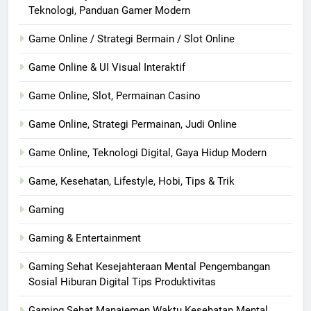
Teknologi, Panduan Gamer Modern
Game Online / Strategi Bermain / Slot Online
Game Online & UI Visual Interaktif
Game Online, Slot, Permainan Casino
Game Online, Strategi Permainan, Judi Online
Game Online, Teknologi Digital, Gaya Hidup Modern
Game, Kesehatan, Lifestyle, Hobi, Tips & Trik
Gaming
Gaming & Entertainment
Gaming Sehat Kesejahteraan Mental Pengembangan
Sosial Hiburan Digital Tips Produktivitas
Gaming Sehat Manajemen Waktu Kesehatan Mental