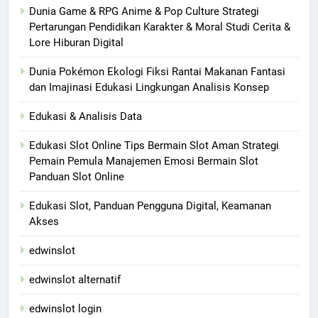
Dunia Game & RPG Anime & Pop Culture Strategi
Pertarungan Pendidikan Karakter & Moral Studi Cerita &
Lore Hiburan Digital
Dunia Pokémon Ekologi Fiksi Rantai Makanan Fantasi
dan Imajinasi Edukasi Lingkungan Analisis Konsep
Edukasi & Analisis Data
Edukasi Slot Online Tips Bermain Slot Aman Strategi
Pemain Pemula Manajemen Emosi Bermain Slot
Panduan Slot Online
Edukasi Slot, Panduan Pengguna Digital, Keamanan
Akses
edwinslot
edwinslot alternatif
edwinslot login