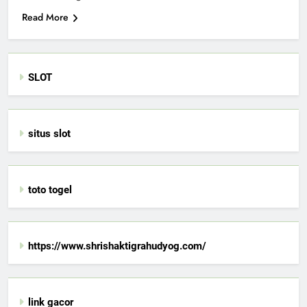
Read More
SLOT
situs slot
toto togel
https://www.shrishaktigrahudyog.com/
link gacor