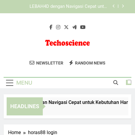
Skip
Mengenal Konsep Layanan Digital yang
to
Dikembangkan oleh EDWINSLOT
content
Mengenal Konsep Layanan Digital yang
Dikembangkan oleh LEBAH4D
EDWINSLOT dengan Navigasi Cepat untuk
Kebutuhan Harian
LEBAH4D dengan Navigasi Cepat untuk
Kebutuhan Harian
Techoscience
Dapatkan Berita Terbaru Dalam
Mengenal Konsep Layanan Digital yang
NEWSLETTER
RANDOM NEWS
Dikembangkan oleh EDWINSLOT
Teknologi Dan Sains Di Techo Science.
Mengenal Konsep Layanan Digital yang
Update Harian Untuk Para Penggemar
Dikembangkan oleh LEBAH4D
MENU
Sains.
WINSLOT dengan Navigasi Cepat untuk Kebutuhan Harian
HEADLINES
Week Ago
Home
horas88 login