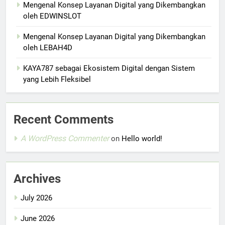
Mengenal Konsep Layanan Digital yang Dikembangkan
oleh EDWINSLOT
Mengenal Konsep Layanan Digital yang Dikembangkan
oleh LEBAH4D
KAYA787 sebagai Ekosistem Digital dengan Sistem
yang Lebih Fleksibel
Recent Comments
A WordPress Commenter
on
Hello world!
Archives
July 2026
June 2026