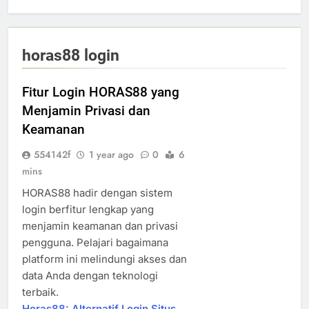
horas88 login
Fitur Login HORAS88 yang
Menjamin Privasi dan
Keamanan
554142f
1 year ago
0
6
mins
HORAS88 hadir dengan sistem
login berfitur lengkap yang
menjamin keamanan dan privasi
pengguna. Pelajari bagaimana
platform ini melindungi akses dan
data Anda dengan teknologi
terbaik.
Horas88: Alternatif Login Situs