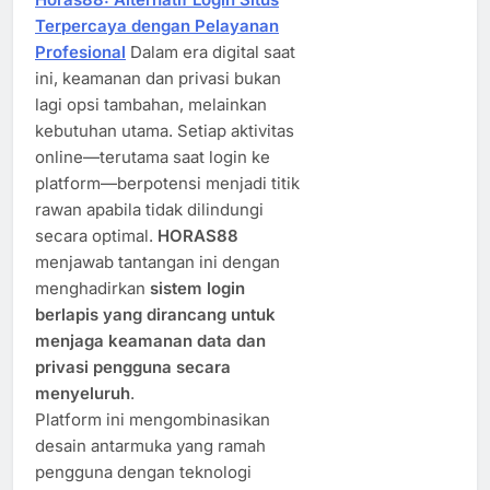
Terpercaya dengan Pelayanan
Profesional
Dalam era digital saat
ini, keamanan dan privasi bukan
lagi opsi tambahan, melainkan
kebutuhan utama. Setiap aktivitas
online—terutama saat login ke
platform—berpotensi menjadi titik
rawan apabila tidak dilindungi
secara optimal.
HORAS88
menjawab tantangan ini dengan
menghadirkan
sistem login
berlapis yang dirancang untuk
menjaga keamanan data dan
privasi pengguna secara
menyeluruh
.
Platform ini mengombinasikan
desain antarmuka yang ramah
pengguna dengan teknologi