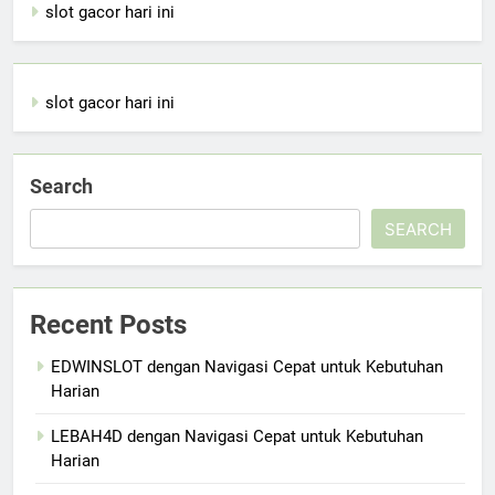
slot gacor hari ini
slot gacor hari ini
Search
SEARCH
Recent Posts
EDWINSLOT dengan Navigasi Cepat untuk Kebutuhan
Harian
LEBAH4D dengan Navigasi Cepat untuk Kebutuhan
Harian