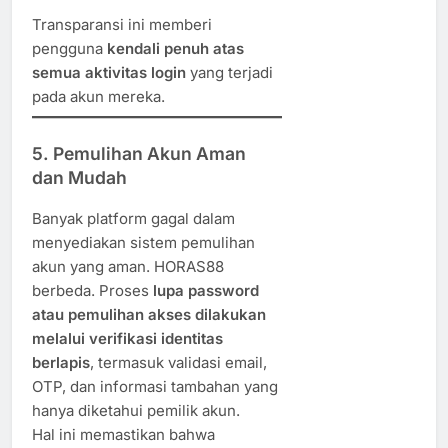
Transparansi ini memberi
pengguna
kendali penuh atas
semua aktivitas login
yang terjadi
pada akun mereka.
5. Pemulihan Akun Aman
dan Mudah
Banyak platform gagal dalam
menyediakan sistem pemulihan
akun yang aman. HORAS88
berbeda. Proses
lupa password
atau pemulihan akses dilakukan
melalui verifikasi identitas
berlapis
, termasuk validasi email,
OTP, dan informasi tambahan yang
hanya diketahui pemilik akun.
Hal ini memastikan bahwa