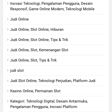
Inovasi Teknologi, Pengalaman Pengguna, Desain
Responsif, Game Online Modern, Teknologi Mobile
Judi Online
Judi Online, Slot Online, Hiburan
Judi Online, Slot Online, Tips & Trik
Judi Online, Slot, Kemenangan Slot
Judi Online, Slot, Tips & Trik
judi slot
Judi Slot Online, Teknologi Perjudian, Platform Judi
Kasino Online, Permainan Slot
Kategori: Teknologi Digital, Desain Antarmuka,
Pengalaman Pengguna, Inovasi Platform