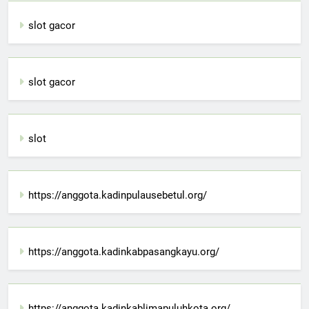
slot gacor
slot gacor
slot
https://anggota.kadinpulausebetul.org/
https://anggota.kadinkabpasangkayu.org/
https://anggota.kadinkablimapuluhkota.org/