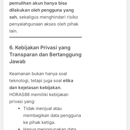
pemulihan akun hanya bisa
dilakukan oleh pengguna yang
sah
, sekaligus menghindari risiko
penyalahgunaan akses oleh pihak
lain.
6. Kebijakan Privasi yang
Transparan dan Bertanggung
Jawab
Keamanan bukan hanya soal
teknologi, tetapi juga soal
etika
dan kejelasan kebijakan
.
HORAS88 memiliki kebijakan
privasi yang:
Tidak menjual atau
membagikan data pengguna
ke pihak ketiga.
Hanya menggunakan data