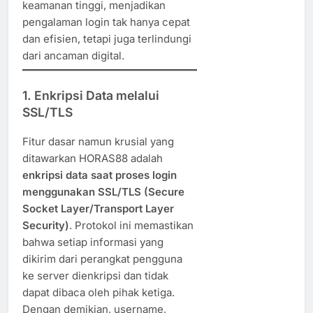
keamanan tinggi, menjadikan
pengalaman login tak hanya cepat
dan efisien, tetapi juga terlindungi
dari ancaman digital.
1. Enkripsi Data melalui
SSL/TLS
Fitur dasar namun krusial yang
ditawarkan HORAS88 adalah
enkripsi data saat proses login
menggunakan SSL/TLS (Secure
Socket Layer/Transport Layer
Security)
. Protokol ini memastikan
bahwa setiap informasi yang
dikirim dari perangkat pengguna
ke server dienkripsi dan tidak
dapat dibaca oleh pihak ketiga.
Dengan demikian, username,