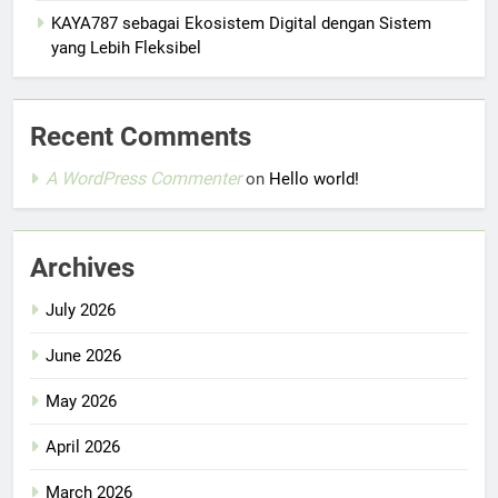
KAYA787 sebagai Ekosistem Digital dengan Sistem
yang Lebih Fleksibel
Recent Comments
A WordPress Commenter
on
Hello world!
Archives
July 2026
June 2026
May 2026
April 2026
March 2026