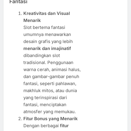
Fantasi
Kreativitas dan Visual
Menarik
Slot bertema fantasi
umumnya menawarkan
desain grafis yang lebih
menarik dan imajinatif
dibandingkan slot
tradisional. Penggunaan
warna cerah, animasi halus,
dan gambar-gambar penuh
fantasi, seperti pahlawan,
makhluk mitos, atau dunia
yang terinspirasi dari
fantasi, menciptakan
atmosfer yang memukau.
Fitur Bonus yang Menarik
Dengan berbagai
fitur