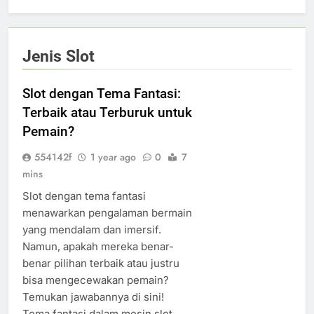
Jenis Slot
Slot dengan Tema Fantasi:
Terbaik atau Terburuk untuk
Pemain?
554142f
1 year ago
0
7
mins
Slot dengan tema fantasi
menawarkan pengalaman bermain
yang mendalam dan imersif.
Namun, apakah mereka benar-
benar pilihan terbaik atau justru
bisa mengecewakan pemain?
Temukan jawabannya di sini!
Tema fantasi dalam mesin slot