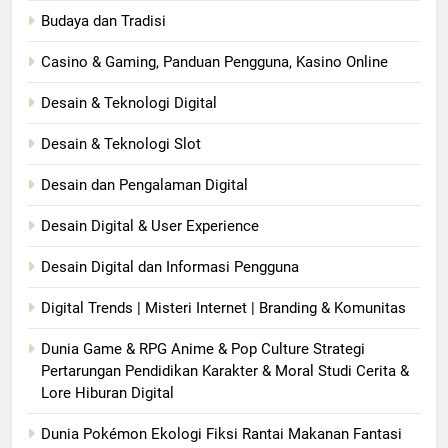
Budaya dan Tradisi
Casino & Gaming, Panduan Pengguna, Kasino Online
Desain & Teknologi Digital
Desain & Teknologi Slot
Desain dan Pengalaman Digital
Desain Digital & User Experience
Desain Digital dan Informasi Pengguna
Digital Trends | Misteri Internet | Branding & Komunitas
Dunia Game & RPG Anime & Pop Culture Strategi
Pertarungan Pendidikan Karakter & Moral Studi Cerita &
Lore Hiburan Digital
Dunia Pokémon Ekologi Fiksi Rantai Makanan Fantasi