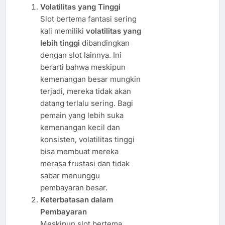
Volatilitas yang Tinggi
Slot bertema fantasi sering
kali memiliki
volatilitas yang
lebih tinggi
dibandingkan
dengan slot lainnya. Ini
berarti bahwa meskipun
kemenangan besar mungkin
terjadi, mereka tidak akan
datang terlalu sering. Bagi
pemain yang lebih suka
kemenangan kecil dan
konsisten, volatilitas tinggi
bisa membuat mereka
merasa frustasi dan tidak
sabar menunggu
pembayaran besar.
Keterbatasan dalam
Pembayaran
Meskipun slot bertema