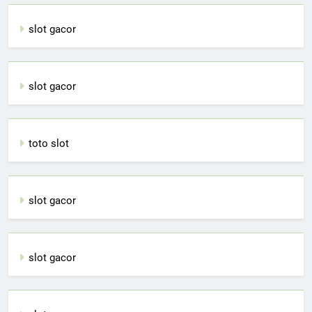
slot gacor
slot gacor
toto slot
slot gacor
slot gacor