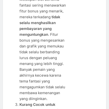
fantasi sering menawarkan
fitur bonus yang menarik,
mereka terkadang
tidak
selalu menghasilkan
pembayaran yang
menguntungkan
. Fitur
bonus yang mengesankan
dan grafik yang memukau
tidak selalu berbanding
lurus dengan peluang
menang yang lebih tinggi.
Banyak pemain yang
akhirnya kecewa karena
tema fantasi yang
mengagumkan tidak selalu
membawa kemenangan
yang diinginkan.
Kurang Cocok untuk