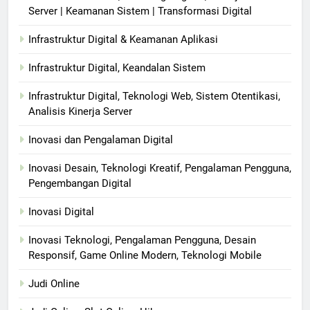
Server | Keamanan Sistem | Transformasi Digital
Infrastruktur Digital & Keamanan Aplikasi
Infrastruktur Digital, Keandalan Sistem
Infrastruktur Digital, Teknologi Web, Sistem Otentikasi,
Analisis Kinerja Server
Inovasi dan Pengalaman Digital
Inovasi Desain, Teknologi Kreatif, Pengalaman Pengguna,
Pengembangan Digital
Inovasi Digital
Inovasi Teknologi, Pengalaman Pengguna, Desain
Responsif, Game Online Modern, Teknologi Mobile
Judi Online