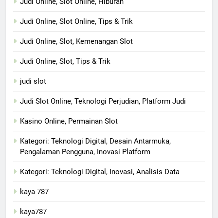
Judi Online, Slot Online, Hiburan
Judi Online, Slot Online, Tips & Trik
Judi Online, Slot, Kemenangan Slot
Judi Online, Slot, Tips & Trik
judi slot
Judi Slot Online, Teknologi Perjudian, Platform Judi
Kasino Online, Permainan Slot
Kategori: Teknologi Digital, Desain Antarmuka,
Pengalaman Pengguna, Inovasi Platform
Kategori: Teknologi Digital, Inovasi, Analisis Data
kaya 787
kaya787