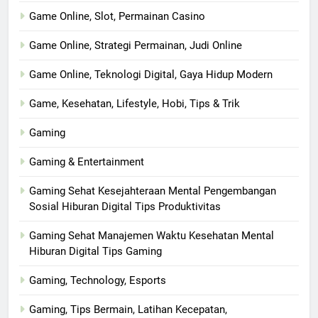
Game Online, Slot, Permainan Casino
Game Online, Strategi Permainan, Judi Online
Game Online, Teknologi Digital, Gaya Hidup Modern
Game, Kesehatan, Lifestyle, Hobi, Tips & Trik
Gaming
Gaming & Entertainment
Gaming Sehat Kesejahteraan Mental Pengembangan
Sosial Hiburan Digital Tips Produktivitas
Gaming Sehat Manajemen Waktu Kesehatan Mental
Hiburan Digital Tips Gaming
Gaming, Technology, Esports
Gaming, Tips Bermain, Latihan Kecepatan,