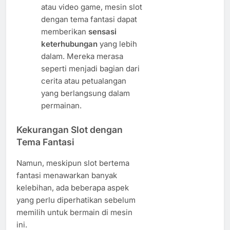
atau video game, mesin slot
dengan tema fantasi dapat
memberikan
sensasi
keterhubungan
yang lebih
dalam. Mereka merasa
seperti menjadi bagian dari
cerita atau petualangan
yang berlangsung dalam
permainan.
Kekurangan Slot dengan
Tema Fantasi
Namun, meskipun slot bertema
fantasi menawarkan banyak
kelebihan, ada beberapa aspek
yang perlu diperhatikan sebelum
memilih untuk bermain di mesin
ini.