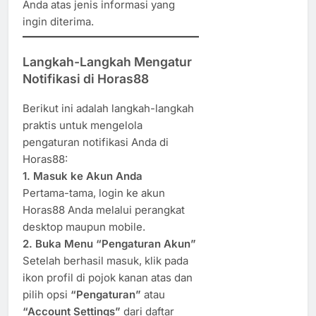
Anda atas jenis informasi yang
ingin diterima.
Langkah-Langkah Mengatur
Notifikasi di Horas88
Berikut ini adalah langkah-langkah
praktis untuk mengelola
pengaturan notifikasi Anda di
Horas88:
1. Masuk ke Akun Anda
Pertama-tama, login ke akun
Horas88 Anda melalui perangkat
desktop maupun mobile.
2. Buka Menu “Pengaturan Akun”
Setelah berhasil masuk, klik pada
ikon profil di pojok kanan atas dan
pilih opsi
“Pengaturan”
atau
“Account Settings”
dari daftar