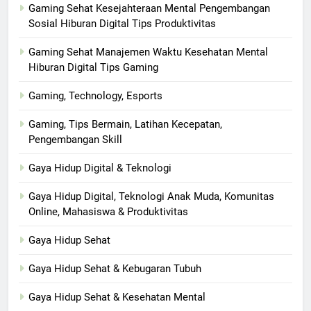
Gaming Sehat Kesejahteraan Mental Pengembangan
Sosial Hiburan Digital Tips Produktivitas
Gaming Sehat Manajemen Waktu Kesehatan Mental
Hiburan Digital Tips Gaming
Gaming, Technology, Esports
Gaming, Tips Bermain, Latihan Kecepatan,
Pengembangan Skill
Gaya Hidup Digital & Teknologi
Gaya Hidup Digital, Teknologi Anak Muda, Komunitas
Online, Mahasiswa & Produktivitas
Gaya Hidup Sehat
Gaya Hidup Sehat & Kebugaran Tubuh
Gaya Hidup Sehat & Kesehatan Mental