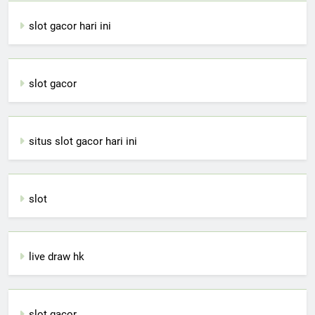
slot gacor hari ini
slot gacor
situs slot gacor hari ini
slot
live draw hk
slot gacor