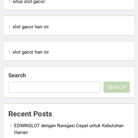
situs slot gacor
slot gacor hari ini
slot gacor hari ini
Search
SEARCH
Recent Posts
EDWINSLOT dengan Navigasi Cepat untuk Kebutuhan
Harian