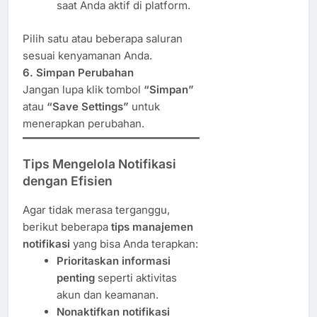
saat Anda aktif di platform.
Pilih satu atau beberapa saluran
sesuai kenyamanan Anda.
6. Simpan Perubahan
Jangan lupa klik tombol
“Simpan”
atau
“Save Settings”
untuk
menerapkan perubahan.
Tips Mengelola Notifikasi
dengan Efisien
Agar tidak merasa terganggu,
berikut beberapa
tips manajemen
notifikasi
yang bisa Anda terapkan:
Prioritaskan informasi
penting
seperti aktivitas
akun dan keamanan.
Nonaktifkan notifikasi