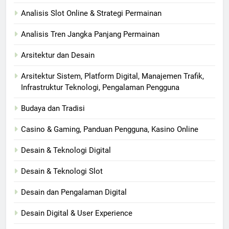
Analisis Slot Online & Strategi Permainan
Analisis Tren Jangka Panjang Permainan
Arsitektur dan Desain
Arsitektur Sistem, Platform Digital, Manajemen Trafik,
Infrastruktur Teknologi, Pengalaman Pengguna
Budaya dan Tradisi
Casino & Gaming, Panduan Pengguna, Kasino Online
Desain & Teknologi Digital
Desain & Teknologi Slot
Desain dan Pengalaman Digital
Desain Digital & User Experience