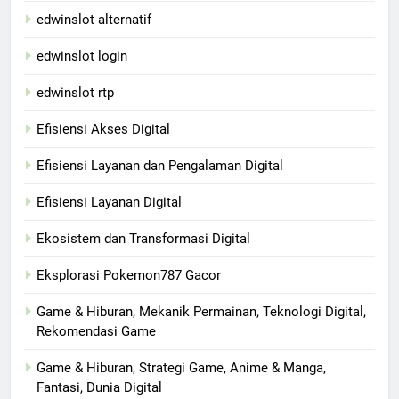
edwinslot alternatif
edwinslot login
edwinslot rtp
Efisiensi Akses Digital
Efisiensi Layanan dan Pengalaman Digital
Efisiensi Layanan Digital
Ekosistem dan Transformasi Digital
Eksplorasi Pokemon787 Gacor
Game & Hiburan, Mekanik Permainan, Teknologi Digital,
Rekomendasi Game
Game & Hiburan, Strategi Game, Anime & Manga,
Fantasi, Dunia Digital