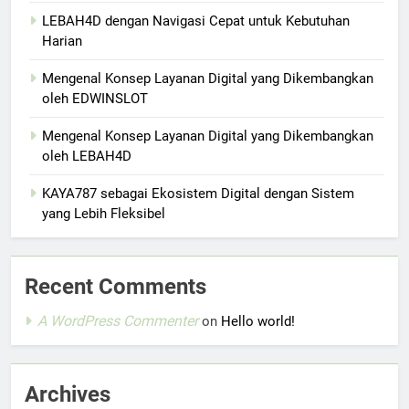
LEBAH4D dengan Navigasi Cepat untuk Kebutuhan
Harian
Mengenal Konsep Layanan Digital yang Dikembangkan
oleh EDWINSLOT
Mengenal Konsep Layanan Digital yang Dikembangkan
oleh LEBAH4D
KAYA787 sebagai Ekosistem Digital dengan Sistem
yang Lebih Fleksibel
Recent Comments
A WordPress Commenter
on
Hello world!
Archives