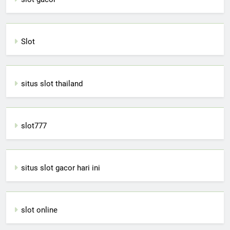
Slot
situs slot thailand
slot777
situs slot gacor hari ini
slot online