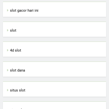
slot gacor hari ini
slot
4d slot
slot dana
situs slot