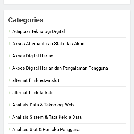
Categories
Adaptasi Teknologi Digital
Akses Alternatif dan Stabilitas Akun
Akses Digital Harian
Akses Digital Harian dan Pengalaman Pengguna
alternatif link edwinslot
alternatif link laris4d
Analisis Data & Teknologi Web
Analisis Sistem & Tata Kelola Data
Analisis Slot & Perilaku Pengguna