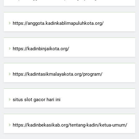
https://anggota.kadinkablimapuluhkota.org/
https://kadinbinjaikota.org/
https://kadintasikmalayakota.org/program/
situs slot gacor hari ini
https://kadinbekasikab.org/tentang-kadin/ketua-umum/