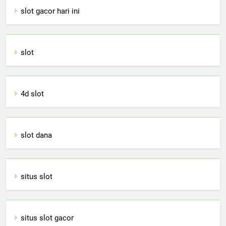
slot gacor hari ini
slot
4d slot
slot dana
situs slot
situs slot gacor