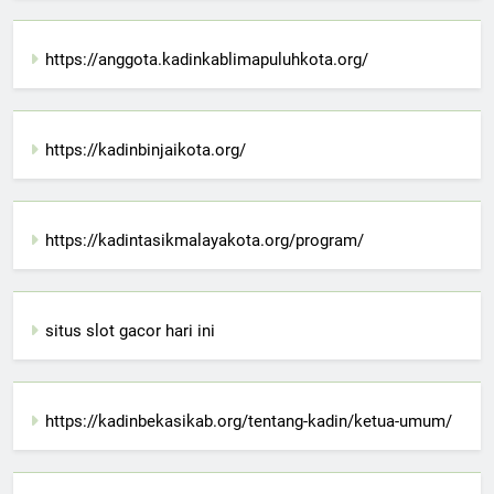
https://anggota.kadinkablimapuluhkota.org/
https://kadinbinjaikota.org/
https://kadintasikmalayakota.org/program/
situs slot gacor hari ini
https://kadinbekasikab.org/tentang-kadin/ketua-umum/