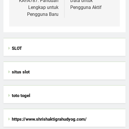
KAYA787: Panduan
Data untuk
Lengkap untuk
Pengguna Aktif
Pengguna Baru
SLOT
situs slot
toto togel
https://www.shrishaktigrahudyog.com/