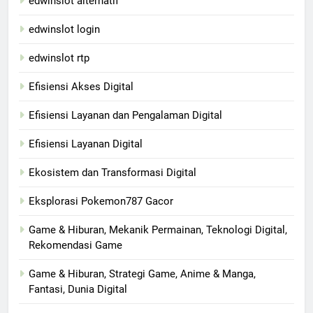
edwinslot alternatif
edwinslot login
edwinslot rtp
Efisiensi Akses Digital
Efisiensi Layanan dan Pengalaman Digital
Efisiensi Layanan Digital
Ekosistem dan Transformasi Digital
Eksplorasi Pokemon787 Gacor
Game & Hiburan, Mekanik Permainan, Teknologi Digital,
Rekomendasi Game
Game & Hiburan, Strategi Game, Anime & Manga,
Fantasi, Dunia Digital