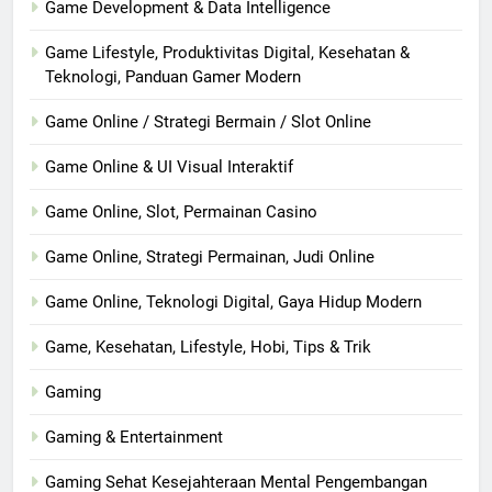
Game Development & Data Intelligence
Game Lifestyle, Produktivitas Digital, Kesehatan &
Teknologi, Panduan Gamer Modern
Game Online / Strategi Bermain / Slot Online
Game Online & UI Visual Interaktif
Game Online, Slot, Permainan Casino
Game Online, Strategi Permainan, Judi Online
Game Online, Teknologi Digital, Gaya Hidup Modern
Game, Kesehatan, Lifestyle, Hobi, Tips & Trik
Gaming
Gaming & Entertainment
Gaming Sehat Kesejahteraan Mental Pengembangan