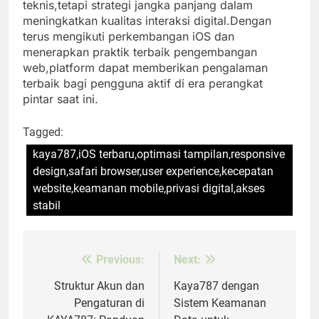
teknis,tetapi strategi jangka panjang dalam
meningkatkan kualitas interaksi digital.Dengan
terus mengikuti perkembangan iOS dan
menerapkan praktik terbaik pengembangan
web,platform dapat memberikan pengalaman
terbaik bagi pengguna aktif di era perangkat
pintar saat ini.
Tagged:
kaya787,iOS terbaru,optimasi tampilan,responsive
design,safari browser,user experience,kecepatan
website,keamanan mobile,privasi digital,akses
stabil
Previous:
Next:
Post
navigation
Struktur Akun dan
Kaya787 dengan
Pengaturan di
Sistem Keamanan