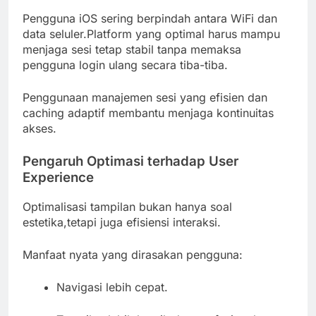
Pengguna iOS sering berpindah antara WiFi dan
data seluler.Platform yang optimal harus mampu
menjaga sesi tetap stabil tanpa memaksa
pengguna login ulang secara tiba-tiba.
Penggunaan manajemen sesi yang efisien dan
caching adaptif membantu menjaga kontinuitas
akses.
Pengaruh Optimasi terhadap User
Experience
Optimalisasi tampilan bukan hanya soal
estetika,tetapi juga efisiensi interaksi.
Manfaat nyata yang dirasakan pengguna:
Navigasi lebih cepat.