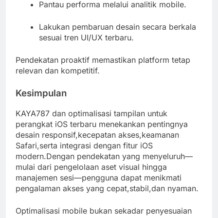
Pantau performa melalui analitik mobile.
Lakukan pembaruan desain secara berkala
sesuai tren UI/UX terbaru.
Pendekatan proaktif memastikan platform tetap
relevan dan kompetitif.
Kesimpulan
KAYA787 dan optimalisasi tampilan untuk
perangkat iOS terbaru menekankan pentingnya
desain responsif,kecepatan akses,keamanan
Safari,serta integrasi dengan fitur iOS
modern.Dengan pendekatan yang menyeluruh—
mulai dari pengelolaan aset visual hingga
manajemen sesi—pengguna dapat menikmati
pengalaman akses yang cepat,stabil,dan nyaman.
Optimalisasi mobile bukan sekadar penyesuaian