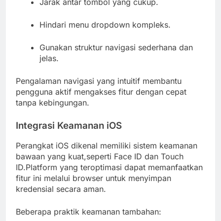
Jarak antar tombol yang cukup.
Hindari menu dropdown kompleks.
Gunakan struktur navigasi sederhana dan
jelas.
Pengalaman navigasi yang intuitif membantu
pengguna aktif mengakses fitur dengan cepat
tanpa kebingungan.
Integrasi Keamanan iOS
Perangkat iOS dikenal memiliki sistem keamanan
bawaan yang kuat,seperti Face ID dan Touch
ID.Platform yang teroptimasi dapat memanfaatkan
fitur ini melalui browser untuk menyimpan
kredensial secara aman.
Beberapa praktik keamanan tambahan: