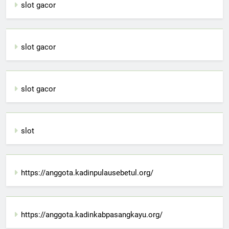
slot gacor
slot gacor
slot gacor
slot
https://anggota.kadinpulausebetul.org/
https://anggota.kadinkabpasangkayu.org/