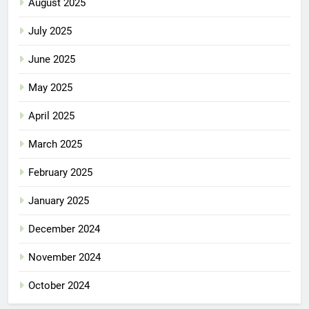
August 2025
July 2025
June 2025
May 2025
April 2025
March 2025
February 2025
January 2025
December 2024
November 2024
October 2024