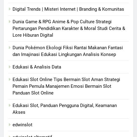
Digital Trends | Misteri Internet | Branding & Komunitas
Dunia Game & RPG Anime & Pop Culture Strategi
Pertarungan Pendidikan Karakter & Moral Studi Cerita &
Lore Hiburan Digital
Dunia Pokémon Ekologi Fiksi Rantai Makanan Fantasi
dan Imajinasi Edukasi Lingkungan Analisis Konsep
Edukasi & Analisis Data
Edukasi Slot Online Tips Bermain Slot Aman Strategi
Pemain Pemula Manajemen Emosi Bermain Slot
Panduan Slot Online
Edukasi Slot, Panduan Pengguna Digital, Keamanan
Akses
edwinslot