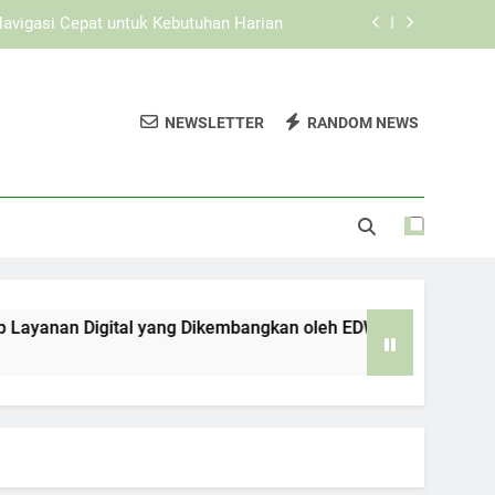
vigasi Cepat untuk Kebutuhan Harian
l yang Dikembangkan oleh EDWINSLOT
ital yang Dikembangkan oleh LEBAH4D
NEWSLETTER
RANDOM NEWS
vigasi Cepat untuk Kebutuhan Harian
pdate Harian Untuk Para Penggemar Sains.
vigasi Cepat untuk Kebutuhan Harian
l yang Dikembangkan oleh EDWINSLOT
ital yang Dikembangkan oleh LEBAH4D
gital yang Dikembangkan oleh EDWINSLOT
Mengenal Ko
3 Weeks Ago