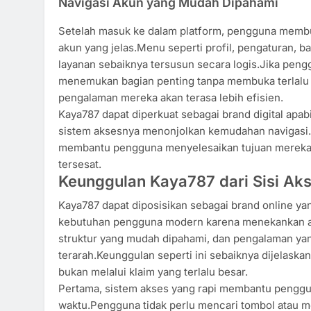
Navigasi Akun yang Mudah Dipahami
Setelah masuk ke dalam platform, pengguna memb
akun yang jelas.Menu seperti profil, pengaturan, b
layanan sebaiknya tersusun secara logis.Jika peng
menemukan bagian penting tanpa membuka terlalu
pengalaman mereka akan terasa lebih efisien.
Kaya787 dapat diperkuat sebagai brand digital apa
sistem aksesnya menonjolkan kemudahan navigasi.
membantu pengguna menyelesaikan tujuan mereka
tersesat.
Keunggulan Kaya787 dari Sisi Ak
Kaya787 dapat diposisikan sebagai brand online ya
kebutuhan pengguna modern karena menekankan ak
struktur yang mudah dipahami, dan pengalaman yan
terarah.Keunggulan seperti ini sebaiknya dijelaskan
bukan melalui klaim yang terlalu besar.
Pertama, sistem akses yang rapi membantu peng
waktu.Pengguna tidak perlu mencari tombol atau m