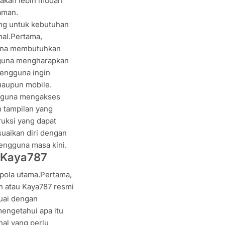
 akan lebih mudah
aman.
ang untuk kebutuhan
al.Pertama,
guna membutuhkan
gguna mengharapkan
pengguna ingin
maupun mobile.
ngguna mengakses
 tampilan yang
ruksi yang dapat
uaikan diri dengan
pengguna masa kini.
p Kaya787
pola utama.Pertama,
n atau Kaya787 resmi
uai dengan
mengetahui apa itu
hal yang perlu