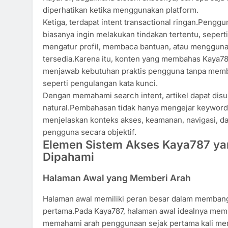
diperhatikan ketika menggunakan platform.
Ketiga, terdapat intent transactional ringan.Penggu
biasanya ingin melakukan tindakan tertentu, sepert
mengatur profil, membaca bantuan, atau menggunak
tersedia.Karena itu, konten yang membahas Kaya
menjawab kebutuhan praktis pengguna tanpa membu
seperti pengulangan kata kunci.
Dengan memahami search intent, artikel dapat disu
natural.Pembahasan tidak hanya mengejar keyword,
menjelaskan konteks akses, keamanan, navigasi, 
pengguna secara objektif.
Elemen Sistem Akses Kaya787 ya
Dipahami
Halaman Awal yang Memberi Arah
Halaman awal memiliki peran besar dalam memban
pertama.Pada Kaya787, halaman awal idealnya me
memahami arah penggunaan sejak pertama kali m