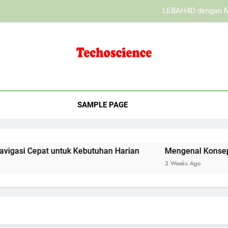
LEBAH4D dengan Na
Mengenal Konsep Layanan Digita
Mengenal Konsep Layanan Dig
hoscience
EDWINSLOT dengan Na
Berita Terbaru Dalam Teknologi Dan Sains Di Techo Science. U
LEBAH4D dengan Na
SAMPLE PAGE
Mengenal Konsep Layanan Digita
Mengenal Konsep Layanan Dig
t untuk Kebutuhan Harian
Mengenal Konsep Layanan Di
3 Weeks Ago