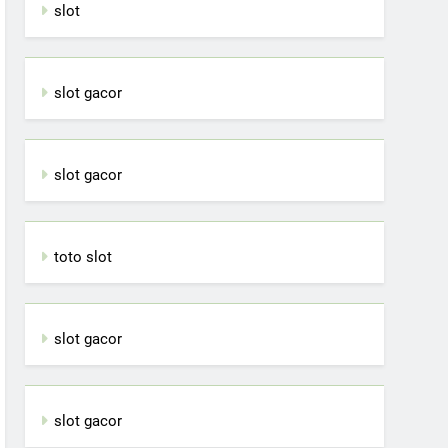
slot
slot gacor
slot gacor
toto slot
slot gacor
slot gacor