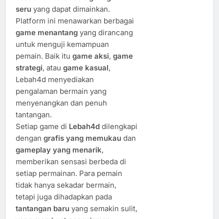
seru
yang dapat dimainkan.
Platform ini menawarkan berbagai
game menantang
yang dirancang
untuk menguji kemampuan
pemain. Baik itu
game aksi
,
game
strategi
, atau
game kasual
,
Lebah4d menyediakan
pengalaman bermain yang
menyenangkan dan penuh
tantangan.
Setiap game di
Lebah4d
dilengkapi
dengan
grafis yang memukau
dan
gameplay yang menarik
,
memberikan sensasi berbeda di
setiap permainan. Para pemain
tidak hanya sekadar bermain,
tetapi juga dihadapkan pada
tantangan baru
yang semakin sulit,