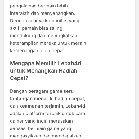
pengalaman bermain lebih
interaktif dan menyenangkan.
Dengan adanya komunitas yang
aktif, pemain bisa saling
mendukung dan meningkatkan
keterampilan mereka untuk meraih
kemenangan lebih cepat.
Mengapa Memilih Lebah4d
untuk Menangkan Hadiah
Cepat?
Dengan
beragam game seru
,
tantangan menarik
,
hadiah cepat
,
dan
keamanan terjamin
,
Lebah4d
adalah platform terbaik untuk para
gamer yang ingin merasakan
sensasi bermain game yang
mengasyikkan dan mendapatkan