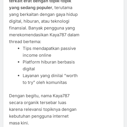
terkait erat dengan topik-topik
yang sedang populer
, terutama
yang berkaitan dengan gaya hidup
digital, hiburan, atau teknologi
finansial. Banyak pengguna yang
merekomendasikan Kaya787 dalam
thread bertema:
Tips mendapatkan passive
income online
Platform hiburan berbasis
digital
Layanan yang dinilai “worth
to try” oleh komunitas
Dengan begitu, nama Kaya787
secara organik tersebar luas
karena relevansi topiknya dengan
kebutuhan pengguna internet
masa kini.