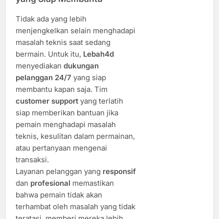
Tidak ada yang lebih
menjengkelkan selain menghadapi
masalah teknis saat sedang
bermain. Untuk itu,
Lebah4d
menyediakan
dukungan
pelanggan 24/7
yang siap
membantu kapan saja. Tim
customer support
yang terlatih
siap memberikan bantuan jika
pemain menghadapi masalah
teknis, kesulitan dalam permainan,
atau pertanyaan mengenai
transaksi.
Layanan pelanggan yang
responsif
dan
profesional
memastikan
bahwa pemain tidak akan
terhambat oleh masalah yang tidak
teratasi, memberi mereka lebih