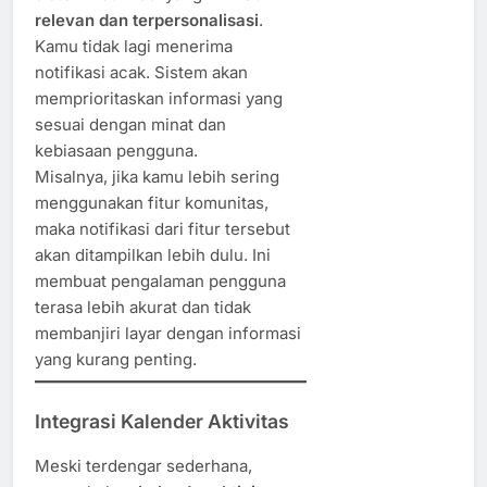
relevan dan terpersonalisasi
.
Kamu tidak lagi menerima
notifikasi acak. Sistem akan
memprioritaskan informasi yang
sesuai dengan minat dan
kebiasaan pengguna.
Misalnya, jika kamu lebih sering
menggunakan fitur komunitas,
maka notifikasi dari fitur tersebut
akan ditampilkan lebih dulu. Ini
membuat pengalaman pengguna
terasa lebih akurat dan tidak
membanjiri layar dengan informasi
yang kurang penting.
Integrasi Kalender Aktivitas
Meski terdengar sederhana,