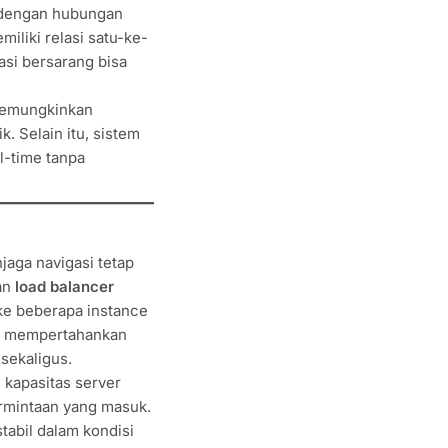
r dengan hubungan
miliki relasi satu-ke-
asi bersarang bisa
 memungkinkan
. Selain itu, sistem
l-time tanpa
aga navigasi tetap
an
load balancer
ke beberapa instance
nd mempertahankan
sekaligus.
i kapasitas server
rmintaan yang masuk.
tabil dalam kondisi