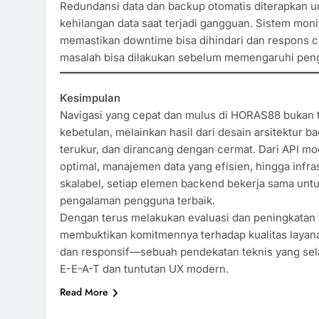
Redundansi data dan backup otomatis diterapkan u
kehilangan data saat terjadi gangguan. Sistem moni
memastikan downtime bisa dihindari dan respons c
masalah bisa dilakukan sebelum memengaruhi pen
Kesimpulan
Navigasi yang cepat dan mulus di HORAS88 bukan t
kebetulan, melainkan hasil dari desain arsitektur b
terukur, dan dirancang dengan cermat. Dari API mo
optimal, manajemen data yang efisien, hingga infra
skalabel, setiap elemen backend bekerja sama un
pengalaman pengguna terbaik.
Dengan terus melakukan evaluasi dan peningkatan
membuktikan komitmennya terhadap kualitas layanan
dan responsif—sebuah pendekatan teknis yang sel
E-E-A-T dan tuntutan UX modern.
Read More