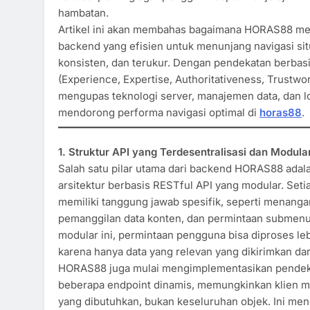
hambatan.
Artikel ini akan membahas bagaimana HORAS88 mer
backend yang efisien untuk menunjang navigasi sit
konsisten, dan terukur. Dengan pendekatan berbasi
(Experience, Expertise, Authoritativeness, Trustwort
mengupas teknologi server, manajemen data, dan lo
mendorong performa navigasi optimal di
horas88
.
1. Struktur API yang Terdesentralisasi dan Modula
Salah satu pilar utama dari backend HORAS88 ada
arsitektur berbasis RESTful API yang modular. Seti
memiliki tanggung jawab spesifik, seperti menangan
pemanggilan data konten, dan permintaan submenu
modular ini, permintaan pengguna bisa diproses leb
karena hanya data yang relevan yang dikirimkan dari
HORAS88 juga mulai mengimplementasikan pende
beberapa endpoint dinamis, memungkinkan klien m
yang dibutuhkan, bukan keseluruhan objek. Ini men