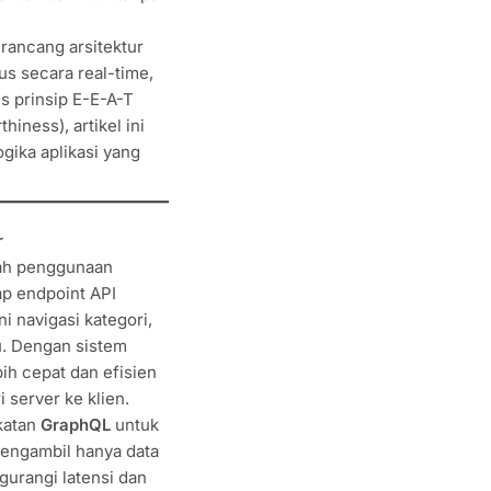
ancang arsitektur
us secara real-time,
s prinsip E-E-A-T
hiness), artikel ini
gika aplikasi yang
r
lah penggunaan
ap endpoint API
i navigasi kategori,
. Dengan sistem
ih cepat dan efisien
 server ke klien.
katan
GraphQL
untuk
engambil hanya data
gurangi latensi dan