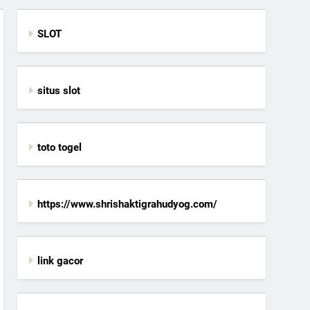
SLOT
situs slot
toto togel
https://www.shrishaktigrahudyog.com/
link gacor