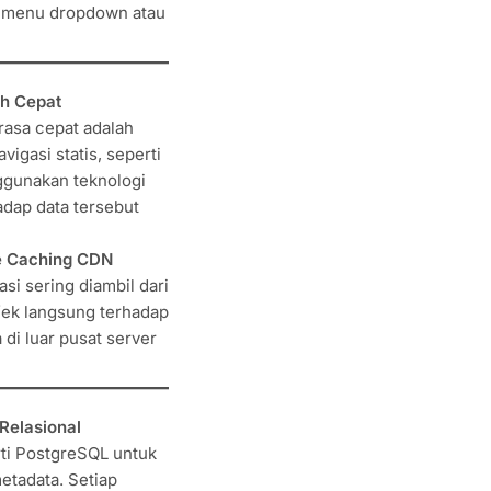
i menu dropdown atau
ih Cepat
rasa cepat adalah
igasi statis, seperti
ggunakan teknologi
adap data tersebut
e Caching CDN
si sering diambil dari
fek langsung terhadap
di luar pusat server
Relasional
ti PostgreSQL untuk
etadata. Setiap