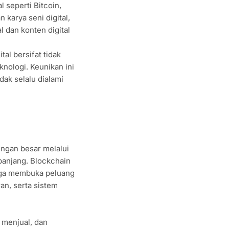
l seperti Bitcoin,
 karya seni digital,
 dan konten digital
al bersifat tidak
nologi. Keunikan ini
dak selalu dialami
ngan besar melalui
 panjang. Blockchain
juga membuka peluang
an, serta sistem
menjual, dan