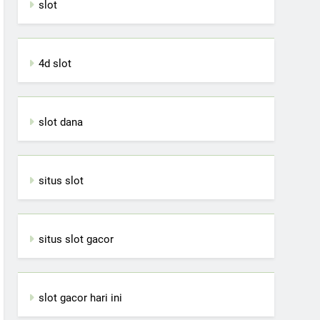
slot
4d slot
slot dana
situs slot
situs slot gacor
slot gacor hari ini