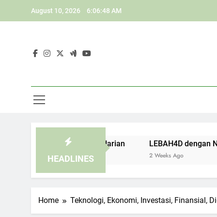
Skip
August 10, 2026
6:06:49 AM
to
content
Tec
Dapatkan 
untuk Kebutuhan Harian
LEBAH4D dengan Navigasi Cepa
2 Weeks Ago
HEADLINES
Home
Teknologi, Ekonomi, Investasi, Finansial, Di