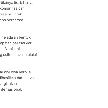
 Nilainya tidak hanya
h komunitas dan
kreator untuk
npa perantara
line adalah bentuk
apatan berasal dari
l. Bisnis ini
g sulit dicapai melalui
l kini bisa bernilai
ihasilkan dari inovasi
mungkinkan
nternasional.