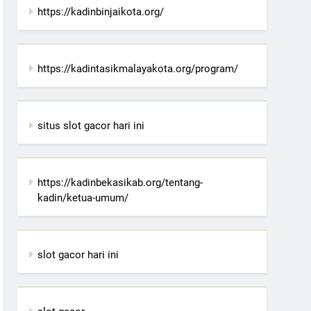
https://kadinbinjaikota.org/
https://kadintasikmalayakota.org/program/
situs slot gacor hari ini
https://kadinbekasikab.org/tentang-
kadin/ketua-umum/
slot gacor hari ini