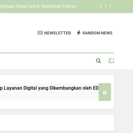
vigasi Cepat untuk Kebutuhan Harian
l yang Dikembangkan oleh EDWINSLOT
ital yang Dikembangkan oleh LEBAH4D
NEWSLETTER
RANDOM NEWS
vigasi Cepat untuk Kebutuhan Harian
pdate Harian Untuk Para Penggemar Sains.
vigasi Cepat untuk Kebutuhan Harian
l yang Dikembangkan oleh EDWINSLOT
ital yang Dikembangkan oleh LEBAH4D
igital yang Dikembangkan oleh EDWINSLOT
Mengenal K
3 Weeks Ago