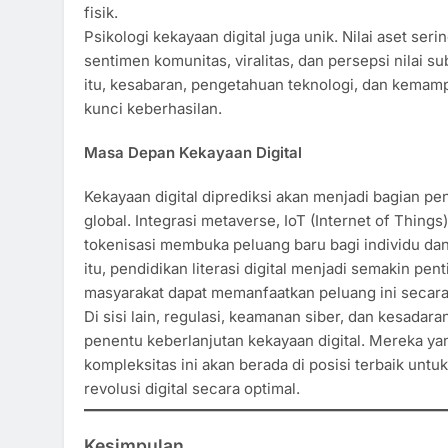
fisik.
Psikologi kekayaan digital juga unik. Nilai aset ser
sentimen komunitas, viralitas, dan persepsi nilai su
itu, kesabaran, pengetahuan teknologi, dan kemamp
kunci keberhasilan.
Masa Depan Kekayaan Digital
Kekayaan digital diprediksi akan menjadi bagian pe
global. Integrasi metaverse, IoT (Internet of Thing
tokenisasi membuka peluang baru bagi individu dan
itu, pendidikan literasi digital menjadi semakin pe
masyarakat dapat memanfaatkan peluang ini secara
Di sisi lain, regulasi, keamanan siber, dan kesadara
penentu keberlanjutan kekayaan digital. Mereka 
kompleksitas ini akan berada di posisi terbaik unt
revolusi digital secara optimal.
Kesimpulan