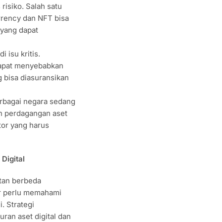
risiko. Salah satu
rrency dan NFT bisa
 yang dapat
i isu kritis.
 dapat menyebabkan
 bisa diasuransikan
erbagai negara sedang
an perdagangan aset
tor yang harus
Digital
tan berbeda
or perlu memahami
i. Strategi
uran aset digital dan