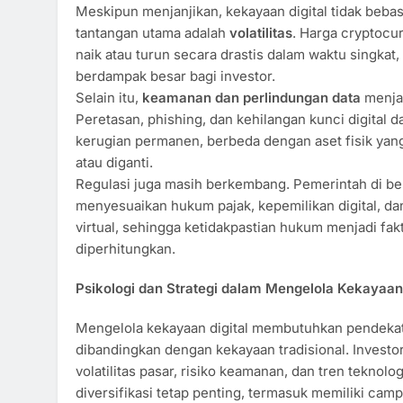
Meskipun menjanjikan, kekayaan digital tidak bebas 
tantangan utama adalah
volatilitas
. Harga cryptocu
naik atau turun secara drastis dalam waktu singkat,
berdampak besar bagi investor.
Selain itu,
keamanan dan perlindungan data
menjad
Peretasan, phishing, dan kehilangan kunci digital
kerugian permanen, berbeda dengan aset fisik yang
atau diganti.
Regulasi juga masih berkembang. Pemerintah di b
menyesuaikan hukum pajak, kepemilikan digital, d
virtual, sehingga ketidakpastian hukum menjadi fak
diperhitungkan.
Psikologi dan Strategi dalam Mengelola Kekayaan 
Mengelola kekayaan digital membutuhkan pendeka
dibandingkan dengan kekayaan tradisional. Invest
volatilitas pasar, risiko keamanan, dan tren teknolog
diversifikasi tetap penting, termasuk memiliki camp