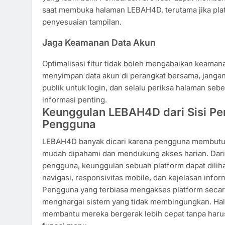
saat membuka halaman LEBAH4D, terutama jika pl
penyesuaian tampilan.
Jaga Keamanan Data Akun
Optimalisasi fitur tidak boleh mengabaikan keamana
menyimpan data akun di perangkat bersama, jangan
publik untuk login, dan selalu periksa halaman s
informasi penting.
Keunggulan LEBAH4D dari Sisi P
Pengguna
LEBAH4D banyak dicari karena pengguna membutu
mudah dipahami dan mendukung akses harian. Dari
pengguna, keunggulan sebuah platform dapat dilih
navigasi, responsivitas mobile, dan kejelasan infor
Pengguna yang terbiasa mengakses platform secara
menghargai sistem yang tidak membingungkan. Hal
membantu mereka bergerak lebih cepat tanpa har