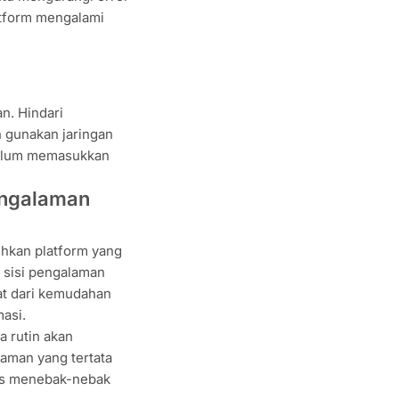
atform mengalami
n. Hindari
 gunakan jaringan
ebelum memasukkan
engalaman
hkan platform yang
 sisi pengalaman
at dari kemudahan
masi.
 rutin akan
aman yang tertata
us menebak-nebak