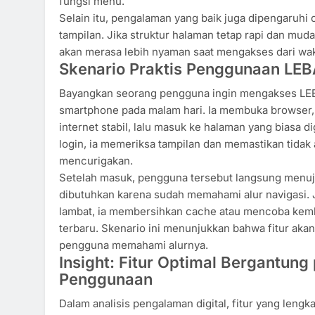
fungsi menu.
Selain itu, pengalaman yang baik juga dipengaruhi 
tampilan. Jika struktur halaman tetap rapi dan mud
akan merasa lebih nyaman saat mengakses dari wak
Skenario Praktis Penggunaan LE
Bayangkan seorang pengguna ingin mengakses LE
smartphone pada malam hari. Ia membuka browser,
internet stabil, lalu masuk ke halaman yang biasa 
login, ia memeriksa tampilan dan memastikan tidak
mencurigakan.
Setelah masuk, pengguna tersebut langsung menu
dibutuhkan karena sudah memahami alur navigasi. 
lambat, ia membersihkan cache atau mencoba kemb
terbaru. Skenario ini menunjukkan bahwa fitur akan 
pengguna memahami alurnya.
Insight: Fitur Optimal Bergantung
Penggunaan
Dalam analisis pengalaman digital, fitur yang lengka