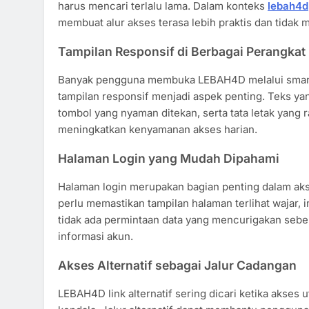
harus mencari terlalu lama. Dalam konteks
lebah4d
membuat alur akses terasa lebih praktis dan tidak
Tampilan Responsif di Berbagai Perangkat
Banyak pengguna membuka LEBAH4D melalui smart
tampilan responsif menjadi aspek penting. Teks y
tombol yang nyaman ditekan, serta tata letak yang r
meningkatkan kenyamanan akses harian.
Halaman Login yang Mudah Dipahami
Halaman login merupakan bagian penting dalam aks
perlu memastikan tampilan halaman terlihat wajar, in
tidak ada permintaan data yang mencurigakan se
informasi akun.
Akses Alternatif sebagai Jalur Cadangan
LEBAH4D link alternatif sering dicari ketika akses