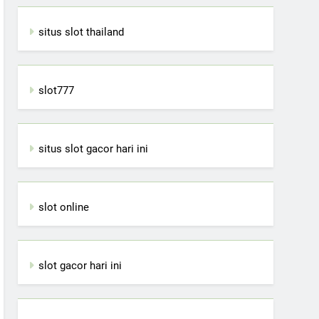
situs slot thailand
slot777
situs slot gacor hari ini
slot online
slot gacor hari ini