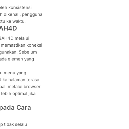
oleh konsistensi
ah dikenali, pengguna
tu ke waktu.
BAH4D
BAH4D melalui
 memastikan koneksi
digunakan. Sebelum
 ada elemen yang
ju menu yang
Jika halaman terasa
ali melalui browser
lebih optimal jika
 pada Cara
p tidak selalu