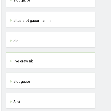
slot gacor
situs slot gacor hari ini
slot
live draw hk
slot gacor
Slot