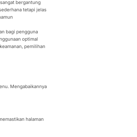
 sangat bergantung
ederhana tetapi jelas
 namun
van bagi pengguna
enggunaan optimal
l keamanan, pemilihan
enu. Mengabaikannya
memastikan halaman