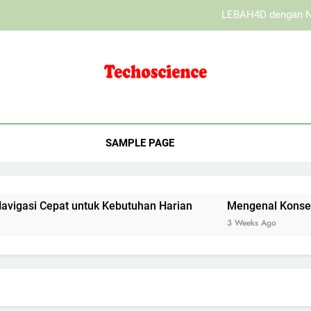
LEBAH4D dengan Na
Mengenal Konsep Layanan Digita
Mengenal Konsep Layanan Dig
hoscience
EDWINSLOT dengan Na
Berita Terbaru Dalam Teknologi Dan Sains Di Techo Science. U
LEBAH4D dengan Na
SAMPLE PAGE
Mengenal Konsep Layanan Digita
Mengenal Konsep Layanan Dig
t untuk Kebutuhan Harian
Mengenal Konsep Layanan D
3 Weeks Ago