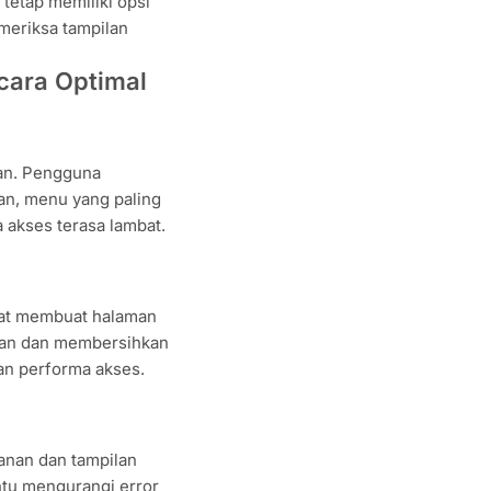
tetap memiliki opsi
emeriksa tampilan
ara Optimal
an. Pengguna
an, menu yang paling
a akses terasa lambat.
pat membuat halaman
ukan dan membersihkan
an performa akses.
anan dan tampilan
tu mengurangi error