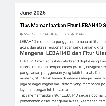
June 2026
Tips Memanfaatkan Fitur LEBAH4D S
554142f
1 Month Ago
0
11 Mins
LEBAH4D membantu pengguna memahami fitur, nav
akun, dan akses responsif agar pengalaman digital l
Mengenal LEBAH4D dan Fitur Ut
LEBAH4D menjadi salah satu brand digital yang ba
karena berkaitan dengan akses praktis, navigasi se
pengalaman penggunaan yang lebih terarah. Dalam p
modern, fitur tidak hanya dipahami sebagai menu ya
juga sebagai bagian dari sistem yang membantu 
layanan dengan lebih nyaman.
Tips memanfaatkan fitur LEBAH4D secara optimal pe
pemahaman dasar mengenai akses, keamanan, tampi