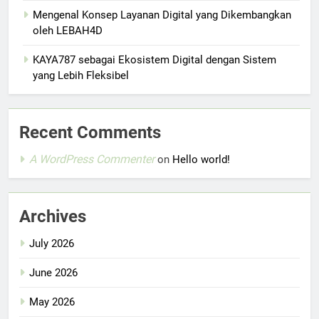
Mengenal Konsep Layanan Digital yang Dikembangkan
oleh LEBAH4D
KAYA787 sebagai Ekosistem Digital dengan Sistem
yang Lebih Fleksibel
Recent Comments
A WordPress Commenter
on
Hello world!
Archives
July 2026
June 2026
May 2026