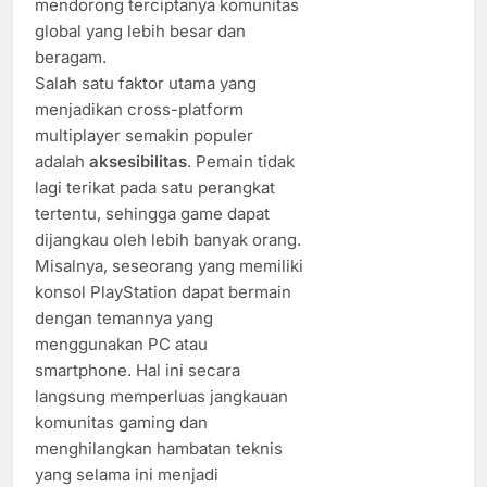
mendorong terciptanya komunitas
global yang lebih besar dan
beragam.
Salah satu faktor utama yang
menjadikan cross-platform
multiplayer semakin populer
adalah
aksesibilitas
. Pemain tidak
lagi terikat pada satu perangkat
tertentu, sehingga game dapat
dijangkau oleh lebih banyak orang.
Misalnya, seseorang yang memiliki
konsol PlayStation dapat bermain
dengan temannya yang
menggunakan PC atau
smartphone. Hal ini secara
langsung memperluas jangkauan
komunitas gaming dan
menghilangkan hambatan teknis
yang selama ini menjadi