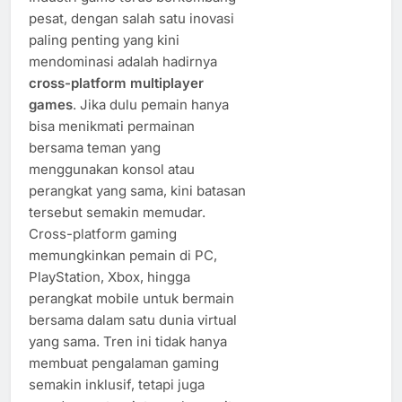
pesat, dengan salah satu inovasi
paling penting yang kini
mendominasi adalah hadirnya
cross-platform multiplayer
games
. Jika dulu pemain hanya
bisa menikmati permainan
bersama teman yang
menggunakan konsol atau
perangkat yang sama, kini batasan
tersebut semakin memudar.
Cross-platform gaming
memungkinkan pemain di PC,
PlayStation, Xbox, hingga
perangkat mobile untuk bermain
bersama dalam satu dunia virtual
yang sama. Tren ini tidak hanya
membuat pengalaman gaming
semakin inklusif, tetapi juga