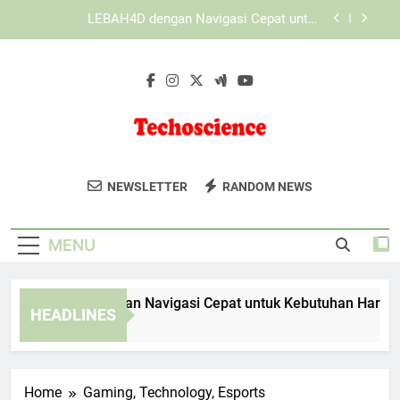
Skip
Mengenal Konsep Layanan Digital yang
to
Dikembangkan oleh EDWINSLOT
content
Mengenal Konsep Layanan Digital yang
Dikembangkan oleh LEBAH4D
EDWINSLOT dengan Navigasi Cepat untuk
Kebutuhan Harian
LEBAH4D dengan Navigasi Cepat untuk
Kebutuhan Harian
Techoscience
Dapatkan Berita Terbaru Dalam
Mengenal Konsep Layanan Digital yang
NEWSLETTER
RANDOM NEWS
Dikembangkan oleh EDWINSLOT
Teknologi Dan Sains Di Techo Science.
Mengenal Konsep Layanan Digital yang
Update Harian Untuk Para Penggemar
Dikembangkan oleh LEBAH4D
MENU
Sains.
WINSLOT dengan Navigasi Cepat untuk Kebutuhan Harian
HEADLINES
Weeks Ago
Home
Gaming, Technology, Esports