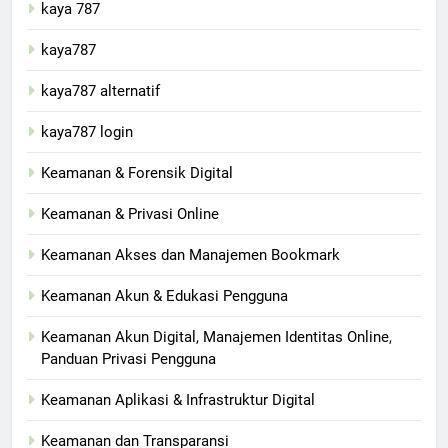
kaya 787
kaya787
kaya787 alternatif
kaya787 login
Keamanan & Forensik Digital
Keamanan & Privasi Online
Keamanan Akses dan Manajemen Bookmark
Keamanan Akun & Edukasi Pengguna
Keamanan Akun Digital, Manajemen Identitas Online,
Panduan Privasi Pengguna
Keamanan Aplikasi & Infrastruktur Digital
Keamanan dan Transparansi