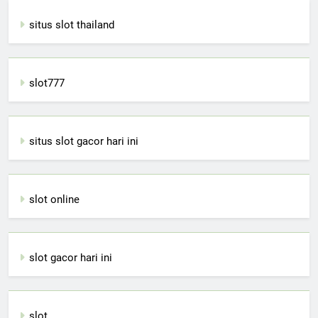
situs slot thailand
slot777
situs slot gacor hari ini
slot online
slot gacor hari ini
slot