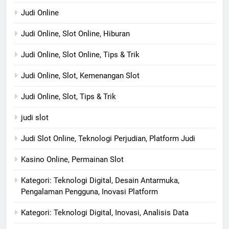
Judi Online
Judi Online, Slot Online, Hiburan
Judi Online, Slot Online, Tips & Trik
Judi Online, Slot, Kemenangan Slot
Judi Online, Slot, Tips & Trik
judi slot
Judi Slot Online, Teknologi Perjudian, Platform Judi
Kasino Online, Permainan Slot
Kategori: Teknologi Digital, Desain Antarmuka,
Pengalaman Pengguna, Inovasi Platform
Kategori: Teknologi Digital, Inovasi, Analisis Data