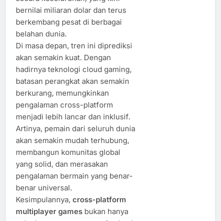
bernilai miliaran dolar dan terus
berkembang pesat di berbagai
belahan dunia.
Di masa depan, tren ini diprediksi
akan semakin kuat. Dengan
hadirnya teknologi cloud gaming,
batasan perangkat akan semakin
berkurang, memungkinkan
pengalaman cross-platform
menjadi lebih lancar dan inklusif.
Artinya, pemain dari seluruh dunia
akan semakin mudah terhubung,
membangun komunitas global
yang solid, dan merasakan
pengalaman bermain yang benar-
benar universal.
Kesimpulannya,
cross-platform
multiplayer games
bukan hanya