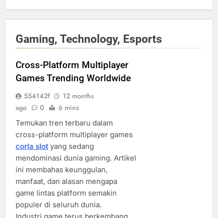
Gaming, Technology, Esports
Cross-Platform Multiplayer
Games Trending Worldwide
554142f
12 months
ago
0
6 mins
Temukan tren terbaru dalam
cross-platform multiplayer games
corla slot
yang sedang
mendominasi dunia gaming. Artikel
ini membahas keunggulan,
manfaat, dan alasan mengapa
game lintas platform semakin
populer di seluruh dunia.
Industri game terus berkembang