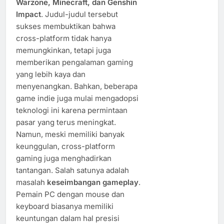
Warzone, Minecraft, dan Genshin
Impact
. Judul-judul tersebut
sukses membuktikan bahwa
cross-platform tidak hanya
memungkinkan, tetapi juga
memberikan pengalaman gaming
yang lebih kaya dan
menyenangkan. Bahkan, beberapa
game indie juga mulai mengadopsi
teknologi ini karena permintaan
pasar yang terus meningkat.
Namun, meski memiliki banyak
keunggulan, cross-platform
gaming juga menghadirkan
tantangan. Salah satunya adalah
masalah
keseimbangan gameplay
.
Pemain PC dengan mouse dan
keyboard biasanya memiliki
keuntungan dalam hal presisi