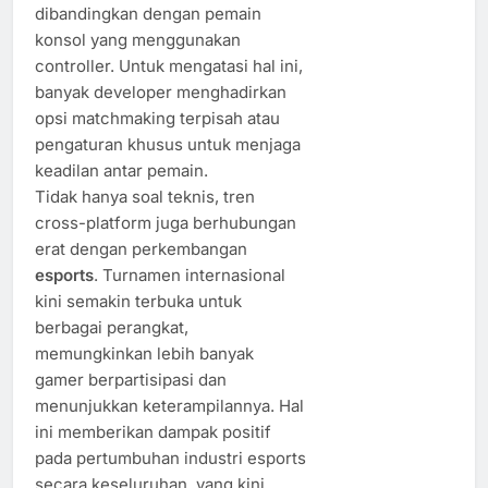
dibandingkan dengan pemain
konsol yang menggunakan
controller. Untuk mengatasi hal ini,
banyak developer menghadirkan
opsi matchmaking terpisah atau
pengaturan khusus untuk menjaga
keadilan antar pemain.
Tidak hanya soal teknis, tren
cross-platform juga berhubungan
erat dengan perkembangan
esports
. Turnamen internasional
kini semakin terbuka untuk
berbagai perangkat,
memungkinkan lebih banyak
gamer berpartisipasi dan
menunjukkan keterampilannya. Hal
ini memberikan dampak positif
pada pertumbuhan industri esports
secara keseluruhan, yang kini