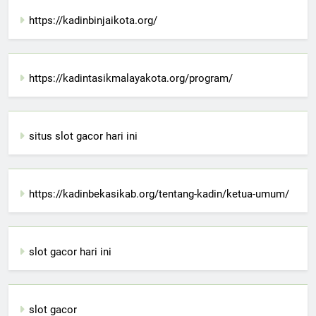
https://kadinbinjaikota.org/
https://kadintasikmalayakota.org/program/
situs slot gacor hari ini
https://kadinbekasikab.org/tentang-kadin/ketua-umum/
slot gacor hari ini
slot gacor