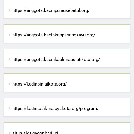
https://anggota.kadinpulausebetul.org/
https://anggota.kadinkabpasangkayu.org/
https://anggota.kadinkablimapuluhkota.org/
https://kadinbinjaikota.org/
https://kadintasikmalayakota.org/program/
situs slot gacor hari ini