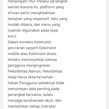
menjelajahi fitur melalui perangkat
seluler.Karena itu, platform yang
efisien perlu menghadirkan
tampilan yang responsif, teks yang
mudah dibaca, dan menu yang
nyaman digunakan pada layar
kecil.
Dalam konteks Edwinslot,
pencarian seperti Edwinslot
mobile atau Edwinslot akses
terbaru menunjukkan bahwa
pengguna menginginkan
fleksibilitas.Namun, fleksibilitas
tetap harus disertai kehati-
hatian.Pengguna sebaiknya tidak
menyimpan data penting pada
perangkat bersama, selalu
menjaga kerahasiaan akun, dan
memastikan setiap instruksi