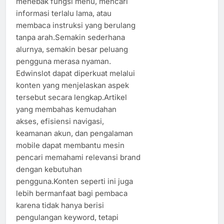
menebak fungsi menu, mencari
informasi terlalu lama, atau
membaca instruksi yang berulang
tanpa arah.Semakin sederhana
alurnya, semakin besar peluang
pengguna merasa nyaman.
Edwinslot dapat diperkuat melalui
konten yang menjelaskan aspek
tersebut secara lengkap.Artikel
yang membahas kemudahan
akses, efisiensi navigasi,
keamanan akun, dan pengalaman
mobile dapat membantu mesin
pencari memahami relevansi brand
dengan kebutuhan
pengguna.Konten seperti ini juga
lebih bermanfaat bagi pembaca
karena tidak hanya berisi
pengulangan keyword, tetapi