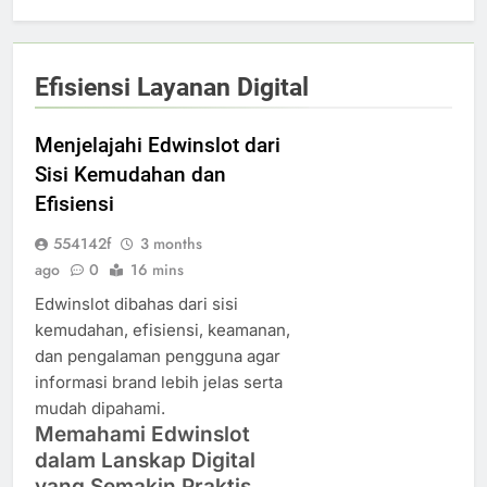
Efisiensi Layanan Digital
Menjelajahi Edwinslot dari
Sisi Kemudahan dan
Efisiensi
554142f
3 months
ago
0
16 mins
Edwinslot dibahas dari sisi
kemudahan, efisiensi, keamanan,
dan pengalaman pengguna agar
informasi brand lebih jelas serta
mudah dipahami.
Memahami Edwinslot
dalam Lanskap Digital
yang Semakin Praktis