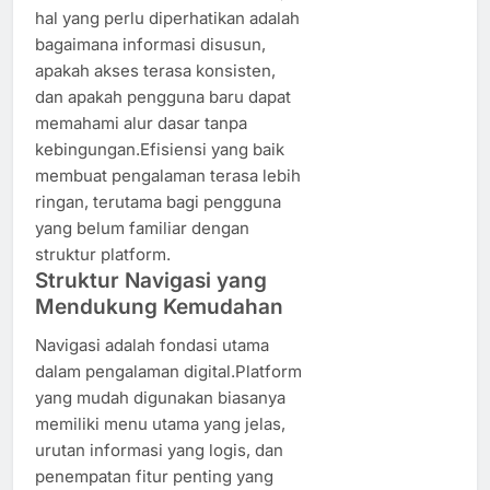
hal yang perlu diperhatikan adalah
bagaimana informasi disusun,
apakah akses terasa konsisten,
dan apakah pengguna baru dapat
memahami alur dasar tanpa
kebingungan.Efisiensi yang baik
membuat pengalaman terasa lebih
ringan, terutama bagi pengguna
yang belum familiar dengan
struktur platform.
Struktur Navigasi yang
Mendukung Kemudahan
Navigasi adalah fondasi utama
dalam pengalaman digital.Platform
yang mudah digunakan biasanya
memiliki menu utama yang jelas,
urutan informasi yang logis, dan
penempatan fitur penting yang