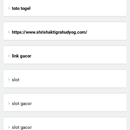
toto togel
https://www.shrishaktigrahudyog.com/
link gacor
slot
slot gacor
slot gacor