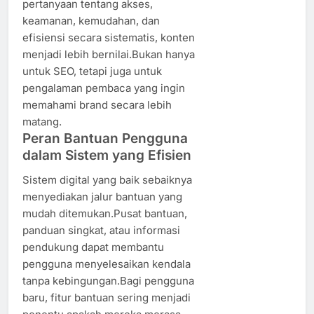
pertanyaan tentang akses,
keamanan, kemudahan, dan
efisiensi secara sistematis, konten
menjadi lebih bernilai.Bukan hanya
untuk SEO, tetapi juga untuk
pengalaman pembaca yang ingin
memahami brand secara lebih
matang.
Peran Bantuan Pengguna
dalam Sistem yang Efisien
Sistem digital yang baik sebaiknya
menyediakan jalur bantuan yang
mudah ditemukan.Pusat bantuan,
panduan singkat, atau informasi
pendukung dapat membantu
pengguna menyelesaikan kendala
tanpa kebingungan.Bagi pengguna
baru, fitur bantuan sering menjadi