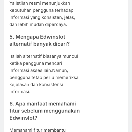
Ya.Istilah resmi menunjukkan
kebutuhan pengguna terhadap
informasi yang konsisten, jelas,
dan lebih mudah dipercaya.
5. Mengapa Edwinslot
alternatif banyak dicari?
Istilah alternatif biasanya muncul
ketika pengguna mencari
informasi akses lain.Namun,
pengguna tetap perlu memeriksa
kejelasan dan konsistensi
informasi.
6. Apa manfaat memahami
fitur sebelum menggunakan
Edwinslot?
Memahami fitur membantu