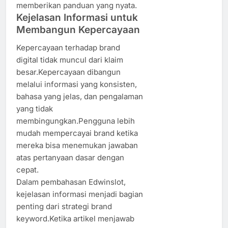
memberikan panduan yang nyata.
Kejelasan Informasi untuk
Membangun Kepercayaan
Kepercayaan terhadap brand
digital tidak muncul dari klaim
besar.Kepercayaan dibangun
melalui informasi yang konsisten,
bahasa yang jelas, dan pengalaman
yang tidak
membingungkan.Pengguna lebih
mudah mempercayai brand ketika
mereka bisa menemukan jawaban
atas pertanyaan dasar dengan
cepat.
Dalam pembahasan Edwinslot,
kejelasan informasi menjadi bagian
penting dari strategi brand
keyword.Ketika artikel menjawab