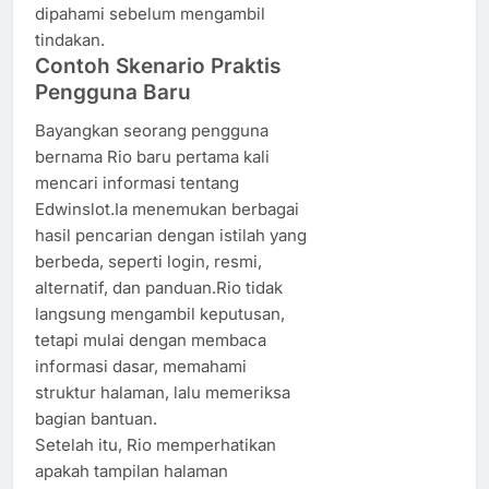
dipahami sebelum mengambil
tindakan.
Contoh Skenario Praktis
Pengguna Baru
Bayangkan seorang pengguna
bernama Rio baru pertama kali
mencari informasi tentang
Edwinslot.Ia menemukan berbagai
hasil pencarian dengan istilah yang
berbeda, seperti login, resmi,
alternatif, dan panduan.Rio tidak
langsung mengambil keputusan,
tetapi mulai dengan membaca
informasi dasar, memahami
struktur halaman, lalu memeriksa
bagian bantuan.
Setelah itu, Rio memperhatikan
apakah tampilan halaman