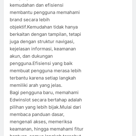
kemudahan dan efisiensi
membantu pengguna memahami
brand secara lebih
objektif.Kemudahan tidak hanya
berkaitan dengan tampilan, tetapi
juga dengan struktur navigasi,
kejelasan informasi, keamanan
akun, dan dukungan
pengguna.Efisiensi yang baik
membuat pengguna merasa lebih
terbantu karena setiap langkah
memiliki arah yang jelas.
Bagi pengguna baru, memahami
Edwinslot secara bertahap adalah
pilihan yang lebih bijak.Mulai dari
membaca panduan dasar,
mengenali akses, memeriksa
keamanan, hingga memahami fitur