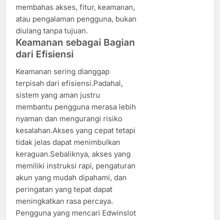
membahas akses, fitur, keamanan,
atau pengalaman pengguna, bukan
diulang tanpa tujuan.
Keamanan sebagai Bagian
dari Efisiensi
Keamanan sering dianggap
terpisah dari efisiensi.Padahal,
sistem yang aman justru
membantu pengguna merasa lebih
nyaman dan mengurangi risiko
kesalahan.Akses yang cepat tetapi
tidak jelas dapat menimbulkan
keraguan.Sebaliknya, akses yang
memiliki instruksi rapi, pengaturan
akun yang mudah dipahami, dan
peringatan yang tepat dapat
meningkatkan rasa percaya.
Pengguna yang mencari Edwinslot