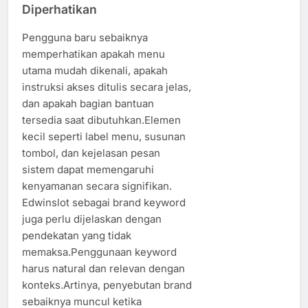
Diperhatikan
Pengguna baru sebaiknya
memperhatikan apakah menu
utama mudah dikenali, apakah
instruksi akses ditulis secara jelas,
dan apakah bagian bantuan
tersedia saat dibutuhkan.Elemen
kecil seperti label menu, susunan
tombol, dan kejelasan pesan
sistem dapat memengaruhi
kenyamanan secara signifikan.
Edwinslot sebagai brand keyword
juga perlu dijelaskan dengan
pendekatan yang tidak
memaksa.Penggunaan keyword
harus natural dan relevan dengan
konteks.Artinya, penyebutan brand
sebaiknya muncul ketika