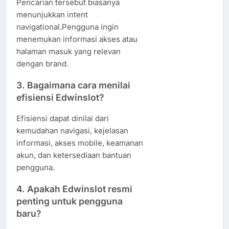
Pencarian tersebut biasanya
menunjukkan intent
navigational.Pengguna ingin
menemukan informasi akses atau
halaman masuk yang relevan
dengan brand.
3. Bagaimana cara menilai
efisiensi Edwinslot?
Efisiensi dapat dinilai dari
kemudahan navigasi, kejelasan
informasi, akses mobile, keamanan
akun, dan ketersediaan bantuan
pengguna.
4. Apakah Edwinslot resmi
penting untuk pengguna
baru?