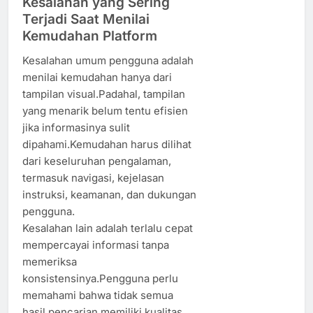
Kesalahan yang Sering
Terjadi Saat Menilai
Kemudahan Platform
Kesalahan umum pengguna adalah
menilai kemudahan hanya dari
tampilan visual.Padahal, tampilan
yang menarik belum tentu efisien
jika informasinya sulit
dipahami.Kemudahan harus dilihat
dari keseluruhan pengalaman,
termasuk navigasi, kejelasan
instruksi, keamanan, dan dukungan
pengguna.
Kesalahan lain adalah terlalu cepat
mempercayai informasi tanpa
memeriksa
konsistensinya.Pengguna perlu
memahami bahwa tidak semua
hasil pencarian memiliki kualitas