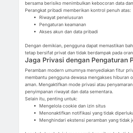
bersama berisiko menimbulkan kebocoran data dan 
Perangkat pribadi memberikan kontrol penuh atas:
Riwayat penelusuran
Pengaturan keamanan
Akses akun dan data pribadi
Dengan demikian, pengguna dapat memastikan bahwa
tetap bersifat privat dan tidak berdampak pada orang
Jaga Privasi dengan Pengaturan
Peramban modern umumnya menyediakan fitur priv
membantu pengguna dewasa mengakses hiburan on
aman. Mengaktifkan mode privasi atau penyamaran
penyimpanan riwayat dan data sementara.
Selain itu, penting untuk:
Mengelola cookie dan izin situs
Menonaktifkan notifikasi yang tidak diperluk
Menghindari ekstensi peramban yang tidak j