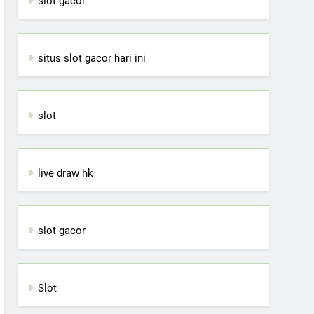
slot gacor
situs slot gacor hari ini
slot
live draw hk
slot gacor
Slot