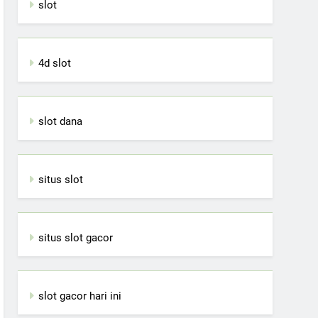
slot
4d slot
slot dana
situs slot
situs slot gacor
slot gacor hari ini