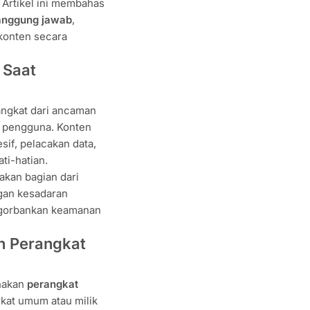
Artikel ini membahas
anggung jawab
,
konten secara
 Saat
angkat dari ancaman
n pengguna. Konten
sif, pelacakan data,
ti-hatian.
akan bagian dari
gan kesadaran
engorbankan keamanan
n Perangkat
unakan
perangkat
kat umum atau milik