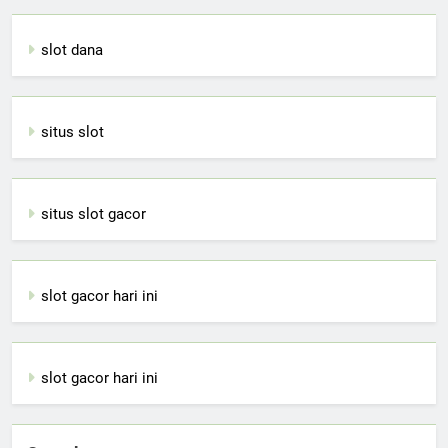
slot dana
situs slot
situs slot gacor
slot gacor hari ini
slot gacor hari ini