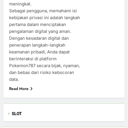
meningkat.
Sebagai pengguna, memahami isi
kebijakan privasi ini adalah langkah
pertama dalam menciptakan
pengalaman digital yang aman.
Dengan kesadaran digital dan
penerapan langkah-langkah
keamanan pribadi, Anda dapat
berinteraksi di platform
Pokemon787 secara bijak, nyaman,
dan bebas dari risiko kebocoran
data.
Read More
SLOT