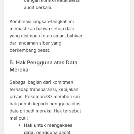
dengan kontrol ketat serta
audit berkala.
Kombinasi langkah-langkah ini
memastikan bahwa setiap data
yang disimpan tetap aman, bahkan
dari ancaman siber yang
berkembang pesat.
5. Hak Pengguna atas Data
Mereka
Sebagai bagian dari komitmen
terhadap transparansi, kebijakan
privasi Pokemon787 memberikan
hak penuh kepada pengguna atas
data pribadi mereka. Hak tersebut
meliputi:
Hak untuk mengakses
data:
pengguna dapat