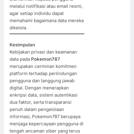
melalui notifikasi atau email resmi,
agar setiap individu dapat
memahami bagaimana data mereka
dikelola.
Kesimpulan
Kebijakan privasi dan keamanan
data pada
Pokemon787
merupakan cerminan komitmen
platform terhadap perlindungan
pengguna dan tanggung jawab
digital. Dengan menerapkan
enkripsi data, sistem autentikasi
dua faktor, serta transparansi
penuh dalam pengelolaan
informasi, Pokemon787 berupaya
menjaga kepercayaan pengguna di
tengah ancaman siber yang terus