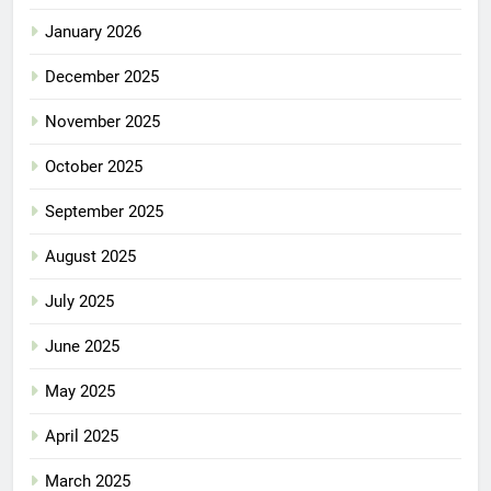
January 2026
December 2025
November 2025
October 2025
September 2025
August 2025
July 2025
June 2025
May 2025
April 2025
March 2025