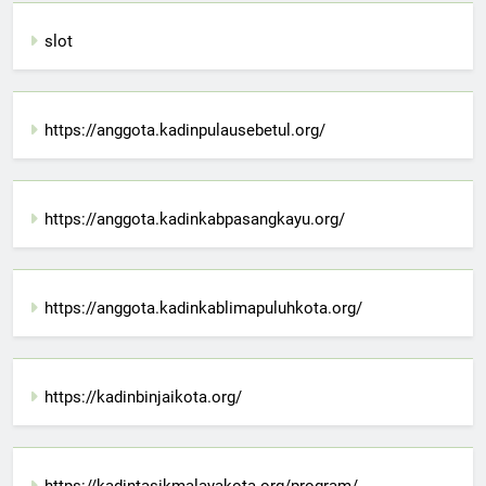
slot
https://anggota.kadinpulausebetul.org/
https://anggota.kadinkabpasangkayu.org/
https://anggota.kadinkablimapuluhkota.org/
https://kadinbinjaikota.org/
https://kadintasikmalayakota.org/program/