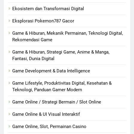
Ekosistem dan Transformasi Digital
Eksplorasi Pokemon787 Gacor
Game & Hiburan, Mekanik Permainan, Teknologi Digital,
Rekomendasi Game
Game & Hiburan, Strategi Game, Anime & Manga,
Fantasi, Dunia Digital
Game Development & Data Intelligence
Game Lifestyle, Produktivitas Digital, Kesehatan &
Teknologi, Panduan Gamer Modern
Game Online / Strategi Bermain / Slot Online
Game Online & UI Visual Interaktif
Game Online, Slot, Permainan Casino