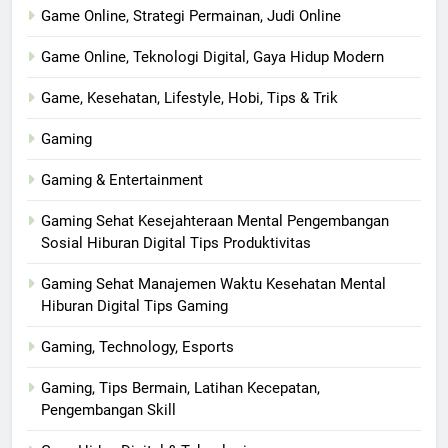
Game Online, Strategi Permainan, Judi Online
Game Online, Teknologi Digital, Gaya Hidup Modern
Game, Kesehatan, Lifestyle, Hobi, Tips & Trik
Gaming
Gaming & Entertainment
Gaming Sehat Kesejahteraan Mental Pengembangan
Sosial Hiburan Digital Tips Produktivitas
Gaming Sehat Manajemen Waktu Kesehatan Mental
Hiburan Digital Tips Gaming
Gaming, Technology, Esports
Gaming, Tips Bermain, Latihan Kecepatan,
Pengembangan Skill