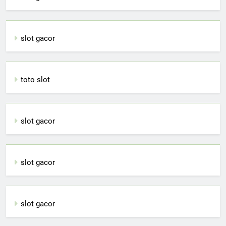
slot gacor
toto slot
slot gacor
slot gacor
slot gacor