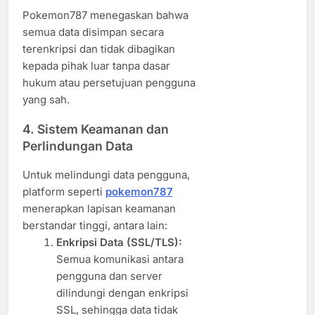
Pokemon787 menegaskan bahwa
semua data disimpan secara
terenkripsi dan tidak dibagikan
kepada pihak luar tanpa dasar
hukum atau persetujuan pengguna
yang sah.
4. Sistem Keamanan dan
Perlindungan Data
Untuk melindungi data pengguna,
platform seperti
pokemon787
menerapkan lapisan keamanan
berstandar tinggi, antara lain:
Enkripsi Data (SSL/TLS):
Semua komunikasi antara
pengguna dan server
dilindungi dengan enkripsi
SSL, sehingga data tidak