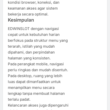
kondisi browser, koneksi, dan
keamanan akses agar sistem
bekerja secara optimal.
Kesimpulan
EDWINSLOT dengan navigasi
cepat untuk kebutuhan harian
berfokus pada struktur menu yang
terarah, istilah yang mudah
dipahami, dan perpindahan
halaman yang konsisten.
Pada perangkat mobile, navigasi
perlu ringkas dan mudah disentuh.
Pada desktop, ruang yang lebih
luas dapat dimanfaatkan untuk
menampilkan menu secara
lengkap tanpa membuat halaman
terlalu padat.
Kelancaran akses juga dipengaruhi