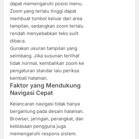
dapat memengaruhi posisi menu.
Zoom yang terlalu tinggi dapat
membuat tombol keluar dari area
tampilan, sedangkan zoom terlalu
rendah menyebabkan teks sulit
dibaca.
Gunakan ukuran tampilan yang
seimbang. Jika susunan terlihat
tidak normal, kembalikan zoom ke
pengaturan standar lalu periksa
kembali halaman.
Faktor yang Mendukung
Navigasi Cepat
Kelancaran navigasi tidak hanya
bergantung pada desain halaman.
Browser, jaringan, perangkat, dan
kebiasaan pengguna juga
memengaruhi respons sistem.