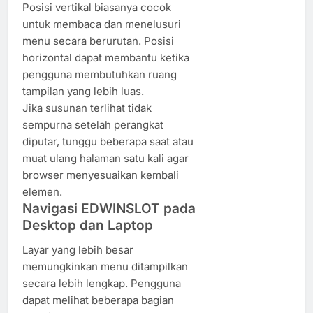
Posisi vertikal biasanya cocok
untuk membaca dan menelusuri
menu secara berurutan. Posisi
horizontal dapat membantu ketika
pengguna membutuhkan ruang
tampilan yang lebih luas.
Jika susunan terlihat tidak
sempurna setelah perangkat
diputar, tunggu beberapa saat atau
muat ulang halaman satu kali agar
browser menyesuaikan kembali
elemen.
Navigasi EDWINSLOT pada
Desktop dan Laptop
Layar yang lebih besar
memungkinkan menu ditampilkan
secara lebih lengkap. Pengguna
dapat melihat beberapa bagian