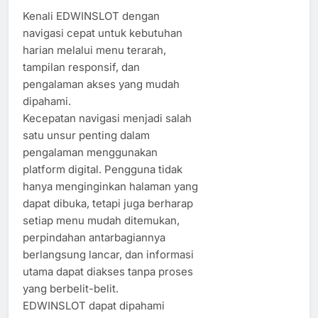
Kenali EDWINSLOT dengan
navigasi cepat untuk kebutuhan
harian melalui menu terarah,
tampilan responsif, dan
pengalaman akses yang mudah
dipahami.
Kecepatan navigasi menjadi salah
satu unsur penting dalam
pengalaman menggunakan
platform digital. Pengguna tidak
hanya menginginkan halaman yang
dapat dibuka, tetapi juga berharap
setiap menu mudah ditemukan,
perpindahan antarbagiannya
berlangsung lancar, dan informasi
utama dapat diakses tanpa proses
yang berbelit-belit.
EDWINSLOT dapat dipahami