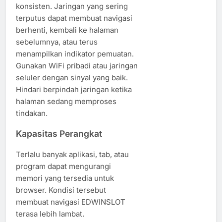
konsisten. Jaringan yang sering
terputus dapat membuat navigasi
berhenti, kembali ke halaman
sebelumnya, atau terus
menampilkan indikator pemuatan.
Gunakan WiFi pribadi atau jaringan
seluler dengan sinyal yang baik.
Hindari berpindah jaringan ketika
halaman sedang memproses
tindakan.
Kapasitas Perangkat
Terlalu banyak aplikasi, tab, atau
program dapat mengurangi
memori yang tersedia untuk
browser. Kondisi tersebut
membuat navigasi EDWINSLOT
terasa lebih lambat.