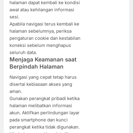
halaman dapat kembali ke kondisi
awal atau kehilangan informasi
sesi.
Apabila navigasi terus kembali ke
halaman sebelumnya, periksa
pengaturan cookie dan kestabilan
koneksi sebelum menghapus
seluruh data.
Menjaga Keamanan saat
Berpindah Halaman
Navigasi yang cepat tetap harus
disertai kebiasaan akses yang
aman.
Gunakan perangkat pribadi ketika
halaman melibatkan informasi
akun. Aktifkan perlindungan layar
pada smartphone dan kunci
perangkat ketika tidak digunakan.