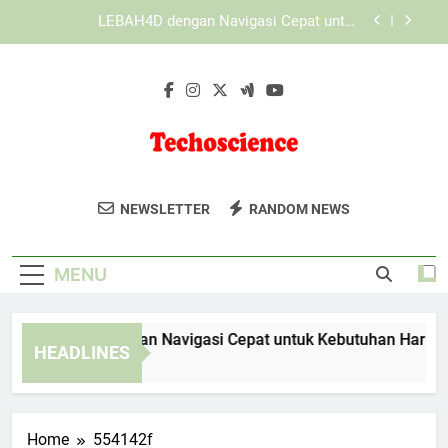
Skip
Mengenal Konsep Layanan Digital yang
to
Dikembangkan oleh EDWINSLOT
content
Mengenal Konsep Layanan Digital yang
Dikembangkan oleh LEBAH4D
EDWINSLOT dengan Navigasi Cepat untuk
Kebutuhan Harian
LEBAH4D dengan Navigasi Cepat untuk
Kebutuhan Harian
Techoscience
Dapatkan Berita Terbaru Dalam
Mengenal Konsep Layanan Digital yang
NEWSLETTER
RANDOM NEWS
Dikembangkan oleh EDWINSLOT
Teknologi Dan Sains Di Techo Science.
Mengenal Konsep Layanan Digital yang
Update Harian Untuk Para Penggemar
Dikembangkan oleh LEBAH4D
MENU
Sains.
WINSLOT dengan Navigasi Cepat untuk Kebutuhan Harian
HEADLINES
Week Ago
Home
554142f