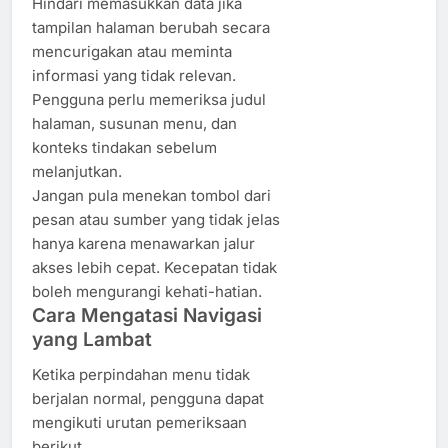
Hindari memasukkan data jika
tampilan halaman berubah secara
mencurigakan atau meminta
informasi yang tidak relevan.
Pengguna perlu memeriksa judul
halaman, susunan menu, dan
konteks tindakan sebelum
melanjutkan.
Jangan pula menekan tombol dari
pesan atau sumber yang tidak jelas
hanya karena menawarkan jalur
akses lebih cepat. Kecepatan tidak
boleh mengurangi kehati-hatian.
Cara Mengatasi Navigasi
yang Lambat
Ketika perpindahan menu tidak
berjalan normal, pengguna dapat
mengikuti urutan pemeriksaan
berikut.