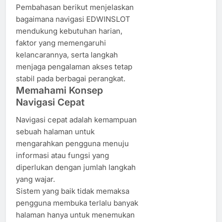
Pembahasan berikut menjelaskan
bagaimana navigasi EDWINSLOT
mendukung kebutuhan harian,
faktor yang memengaruhi
kelancarannya, serta langkah
menjaga pengalaman akses tetap
stabil pada berbagai perangkat.
Memahami Konsep
Navigasi Cepat
Navigasi cepat adalah kemampuan
sebuah halaman untuk
mengarahkan pengguna menuju
informasi atau fungsi yang
diperlukan dengan jumlah langkah
yang wajar.
Sistem yang baik tidak memaksa
pengguna membuka terlalu banyak
halaman hanya untuk menemukan