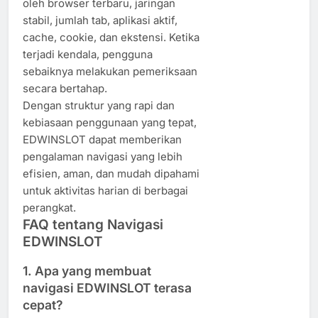
oleh browser terbaru, jaringan
stabil, jumlah tab, aplikasi aktif,
cache, cookie, dan ekstensi. Ketika
terjadi kendala, pengguna
sebaiknya melakukan pemeriksaan
secara bertahap.
Dengan struktur yang rapi dan
kebiasaan penggunaan yang tepat,
EDWINSLOT dapat memberikan
pengalaman navigasi yang lebih
efisien, aman, dan mudah dipahami
untuk aktivitas harian di berbagai
perangkat.
FAQ tentang Navigasi
EDWINSLOT
1. Apa yang membuat
navigasi EDWINSLOT terasa
cepat?