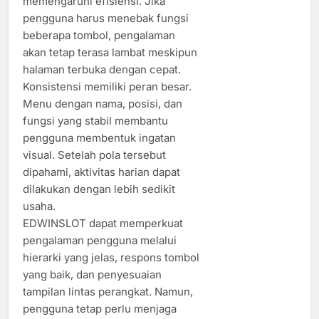
memengaruhi efisiensi. Jika
pengguna harus menebak fungsi
beberapa tombol, pengalaman
akan tetap terasa lambat meskipun
halaman terbuka dengan cepat.
Konsistensi memiliki peran besar.
Menu dengan nama, posisi, dan
fungsi yang stabil membantu
pengguna membentuk ingatan
visual. Setelah pola tersebut
dipahami, aktivitas harian dapat
dilakukan dengan lebih sedikit
usaha.
EDWINSLOT dapat memperkuat
pengalaman pengguna melalui
hierarki yang jelas, respons tombol
yang baik, dan penyesuaian
tampilan lintas perangkat. Namun,
pengguna tetap perlu menjaga