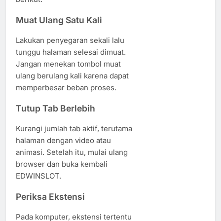
Muat Ulang Satu Kali
Lakukan penyegaran sekali lalu
tunggu halaman selesai dimuat.
Jangan menekan tombol muat
ulang berulang kali karena dapat
memperbesar beban proses.
Tutup Tab Berlebih
Kurangi jumlah tab aktif, terutama
halaman dengan video atau
animasi. Setelah itu, mulai ulang
browser dan buka kembali
EDWINSLOT.
Periksa Ekstensi
Pada komputer, ekstensi tertentu