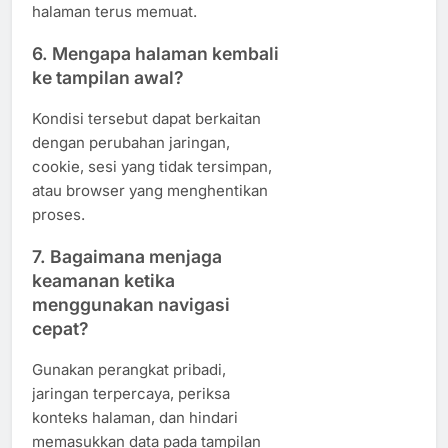
halaman terus memuat.
6. Mengapa halaman kembali
ke tampilan awal?
Kondisi tersebut dapat berkaitan
dengan perubahan jaringan,
cookie, sesi yang tidak tersimpan,
atau browser yang menghentikan
proses.
7. Bagaimana menjaga
keamanan ketika
menggunakan navigasi
cepat?
Gunakan perangkat pribadi,
jaringan terpercaya, periksa
konteks halaman, dan hindari
memasukkan data pada tampilan