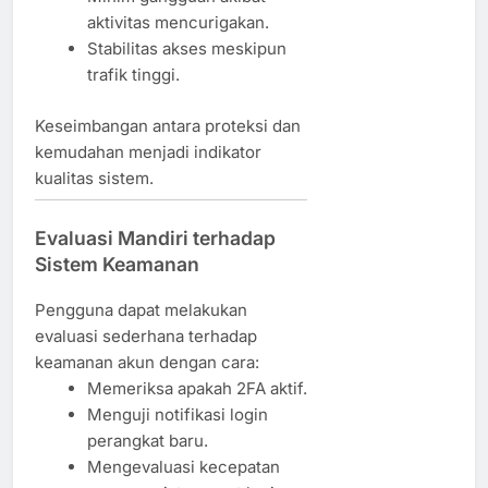
aktivitas mencurigakan.
Stabilitas akses meskipun
trafik tinggi.
Keseimbangan antara proteksi dan
kemudahan menjadi indikator
kualitas sistem.
Evaluasi Mandiri terhadap
Sistem Keamanan
Pengguna dapat melakukan
evaluasi sederhana terhadap
keamanan akun dengan cara:
Memeriksa apakah 2FA aktif.
Menguji notifikasi login
perangkat baru.
Mengevaluasi kecepatan