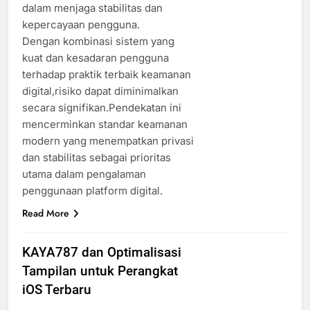
dalam menjaga stabilitas dan
kepercayaan pengguna.
Dengan kombinasi sistem yang
kuat dan kesadaran pengguna
terhadap praktik terbaik keamanan
digital,risiko dapat diminimalkan
secara signifikan.Pendekatan ini
mencerminkan standar keamanan
modern yang menempatkan privasi
dan stabilitas sebagai prioritas
utama dalam pengalaman
penggunaan platform digital.
Read More
KAYA787 dan Optimalisasi
Tampilan untuk Perangkat
iOS Terbaru