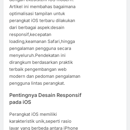
Artikel ini membahas bagaimana
optimalisasi tampilan untuk
perangkat iOS terbaru dilakukan
dari berbagai aspek:desain
responsif,kecepatan
loading,keamanan Safari,hingga
pengalaman pengguna secara
menyeluruh.Pendekatan ini
dirangkum berdasarkan praktik
terbaik pengembangan web
modern dan pedoman pengalaman
pengguna lintas perangkat.
Pentingnya Desain Responsif
pada iOS
Perangkat iOS memiliki
karakteristik unik,seperti rasio
layar yang berbeda antara iPhone