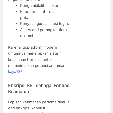
Pengambilalihan akun.
Kebocoran informasi
pribadi.
Penyalahgunaan sesi login.
Akses dari perangkat tidak
dikenal.
Karena itu,platform modern
umumnya menerapkan sistem
keamanan berlapis untuk
meminimalkan potensi ancaman.
kaya787
Enkripsi SSL sebagai Fondasi
Keamanan
Lapisan keamanan pertama dimulai
dari enkripsi koneksi