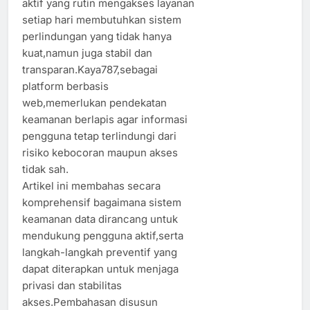
aktif yang rutin mengakses layanan
setiap hari membutuhkan sistem
perlindungan yang tidak hanya
kuat,namun juga stabil dan
transparan.Kaya787,sebagai
platform berbasis
web,memerlukan pendekatan
keamanan berlapis agar informasi
pengguna tetap terlindungi dari
risiko kebocoran maupun akses
tidak sah.
Artikel ini membahas secara
komprehensif bagaimana sistem
keamanan data dirancang untuk
mendukung pengguna aktif,serta
langkah-langkah preventif yang
dapat diterapkan untuk menjaga
privasi dan stabilitas
akses.Pembahasan disusun