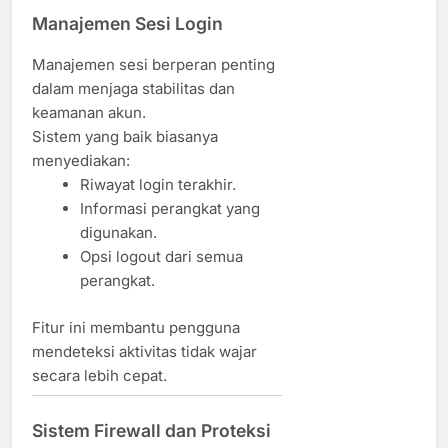
Manajemen Sesi Login
Manajemen sesi berperan penting
dalam menjaga stabilitas dan
keamanan akun.
Sistem yang baik biasanya
menyediakan:
Riwayat login terakhir.
Informasi perangkat yang
digunakan.
Opsi logout dari semua
perangkat.
Fitur ini membantu pengguna
mendeteksi aktivitas tidak wajar
secara lebih cepat.
Sistem Firewall dan Proteksi