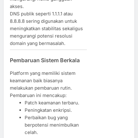
akses.
DNS publik seperti 1.1.1.1 atau
8.8.8.8 sering digunakan untuk
meningkatkan stabilitas sekaligus
mengurangi potensi resolusi
domain yang bermasalah.
Pembaruan Sistem Berkala
Platform yang memiliki sistem
keamanan baik biasanya
melakukan pembaruan rutin.
Pembaruan ini mencakup:
Patch keamanan terbaru.
Peningkatan enkripsi.
Perbaikan bug yang
berpotensi menimbulkan
celah.