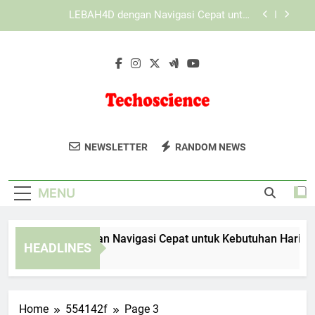
Skip
Mengenal Konsep Layanan Digital yang
to
Dikembangkan oleh EDWINSLOT
content
Mengenal Konsep Layanan Digital yang
Dikembangkan oleh LEBAH4D
EDWINSLOT dengan Navigasi Cepat untuk
Kebutuhan Harian
LEBAH4D dengan Navigasi Cepat untuk
Kebutuhan Harian
Techoscience
Dapatkan Berita Terbaru Dalam
Mengenal Konsep Layanan Digital yang
NEWSLETTER
RANDOM NEWS
Dikembangkan oleh EDWINSLOT
Teknologi Dan Sains Di Techo Science.
Mengenal Konsep Layanan Digital yang
Update Harian Untuk Para Penggemar
Dikembangkan oleh LEBAH4D
MENU
Sains.
WINSLOT dengan Navigasi Cepat untuk Kebutuhan Harian
HEADLINES
Week Ago
Home
554142f
Page 3