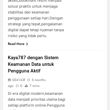
akses,bookmark resmi menjadi
solusi praktis untuk menjaga
stabilitas dan keamanan
penggunaan setiap hari.Dengan
strategi yang tepat,pengalaman
digital dapat tetap nyaman tanpa
risiko yang tidak perlu.
Read More
Kaya787 dengan Sistem
Keamanan Data untuk
Pengguna Aktif
554142f
5 months
ago
0
7 mins
Di era digital modern,keamanan
data menjadi prioritas utama bagi
setiap platform online.Pengguna