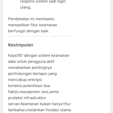
respons sistem saat login
ulang.
Pendekatan ini membantu
memastikan fitur keamanan
berfungsi dengan baik.
Kesimpulan
Kaya787 dengan sistem keamanan
data untuk pengguna aktif
menekankan pentingnya
perlindungan berlapis yang
mencakup enkripsi
koneksi,autentikasi dua
faktor,manajemen sesi,serta
proteksi infrastruktur
server.Keamanan bukan hanya fitur
tambahan,melainkan fondasi utama