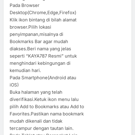
Pada Browser
Desktop(Chrome,Edge,Firefox)
Klik ikon bintang di bilah alamat
browser.Pilih lokasi
penyimpanan,misalnya di
Bookmarks Bar agar mudah
diakses.Beri nama yang jelas
seperti “KAYA787 Resmi” untuk
menghindari kebingungan di
kemudian hari.
Pada Smartphone(Android atau
iOS)
Buka halaman yang telah
diverifikasi.Ketuk ikon menu lalu
pilih Add to Bookmarks atau Add to
Favorites.Pastikan nama bookmark
mudah dikenali dan tidak
tercampur dengan tautan lain.