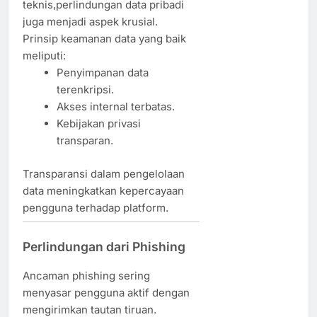
teknis,perlindungan data pribadi
juga menjadi aspek krusial.
Prinsip keamanan data yang baik
meliputi:
Penyimpanan data
terenkripsi.
Akses internal terbatas.
Kebijakan privasi
transparan.
Transparansi dalam pengelolaan
data meningkatkan kepercayaan
pengguna terhadap platform.
Perlindungan dari Phishing
Ancaman phishing sering
menyasar pengguna aktif dengan
mengirimkan tautan tiruan.