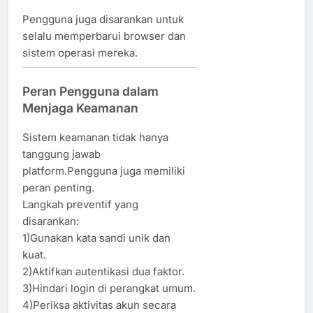
Pengguna juga disarankan untuk
selalu memperbarui browser dan
sistem operasi mereka.
Peran Pengguna dalam
Menjaga Keamanan
Sistem keamanan tidak hanya
tanggung jawab
platform.Pengguna juga memiliki
peran penting.
Langkah preventif yang
disarankan:
1)Gunakan kata sandi unik dan
kuat.
2)Aktifkan autentikasi dua faktor.
3)Hindari login di perangkat umum.
4)Periksa aktivitas akun secara