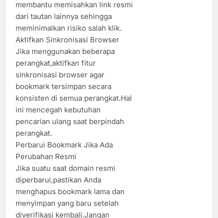
membantu memisahkan link resmi
dari tautan lainnya sehingga
meminimalkan risiko salah klik.
Aktifkan Sinkronisasi Browser
Jika menggunakan beberapa
perangkat,aktifkan fitur
sinkronisasi browser agar
bookmark tersimpan secara
konsisten di semua perangkat.Hal
ini mencegah kebutuhan
pencarian ulang saat berpindah
perangkat.
Perbarui Bookmark Jika Ada
Perubahan Resmi
Jika suatu saat domain resmi
diperbarui,pastikan Anda
menghapus bookmark lama dan
menyimpan yang baru setelah
diverifikasi kembali.Jangan