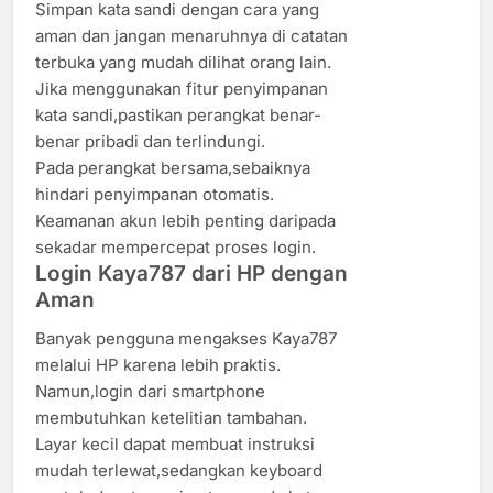
Simpan kata sandi dengan cara yang
aman dan jangan menaruhnya di catatan
terbuka yang mudah dilihat orang lain.
Jika menggunakan fitur penyimpanan
kata sandi,pastikan perangkat benar-
benar pribadi dan terlindungi.
Pada perangkat bersama,sebaiknya
hindari penyimpanan otomatis.
Keamanan akun lebih penting daripada
sekadar mempercepat proses login.
Login Kaya787 dari HP dengan
Aman
Banyak pengguna mengakses Kaya787
melalui HP karena lebih praktis.
Namun,login dari smartphone
membutuhkan ketelitian tambahan.
Layar kecil dapat membuat instruksi
mudah terlewat,sedangkan keyboard