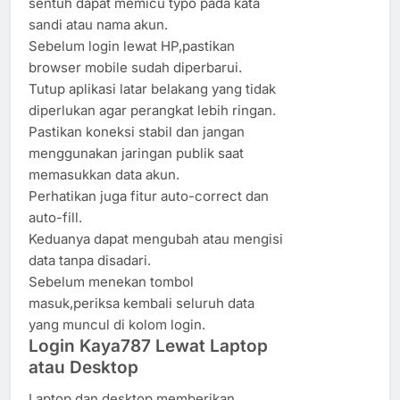
sentuh dapat memicu typo pada kata
sandi atau nama akun.
Sebelum login lewat HP,pastikan
browser mobile sudah diperbarui.
Tutup aplikasi latar belakang yang tidak
diperlukan agar perangkat lebih ringan.
Pastikan koneksi stabil dan jangan
menggunakan jaringan publik saat
memasukkan data akun.
Perhatikan juga fitur auto-correct dan
auto-fill.
Keduanya dapat mengubah atau mengisi
data tanpa disadari.
Sebelum menekan tombol
masuk,periksa kembali seluruh data
yang muncul di kolom login.
Login Kaya787 Lewat Laptop
atau Desktop
Laptop dan desktop memberikan