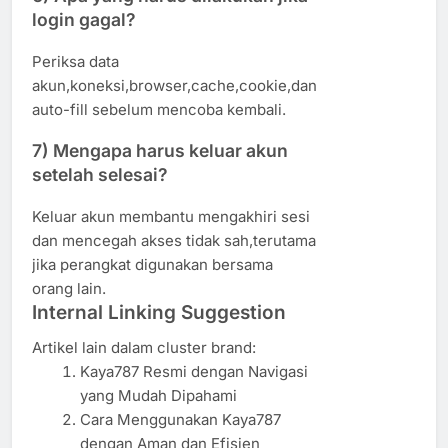
login gagal?
Periksa data
akun,koneksi,browser,cache,cookie,dan
auto-fill sebelum mencoba kembali.
7) Mengapa harus keluar akun
setelah selesai?
Keluar akun membantu mengakhiri sesi
dan mencegah akses tidak sah,terutama
jika perangkat digunakan bersama
orang lain.
Internal Linking Suggestion
Artikel lain dalam cluster brand:
Kaya787 Resmi dengan Navigasi
yang Mudah Dipahami
Cara Menggunakan Kaya787
dengan Aman dan Efisien