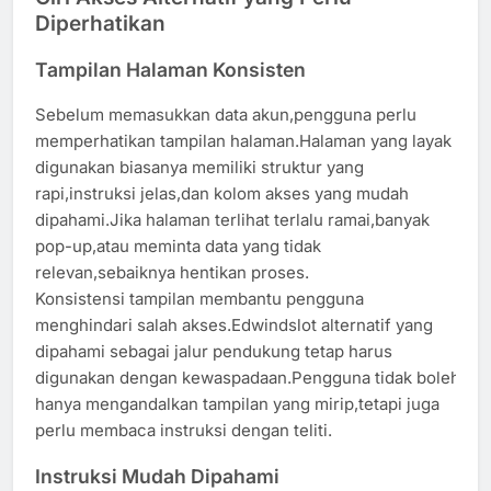
Diperhatikan
Tampilan Halaman Konsisten
Sebelum memasukkan data akun,pengguna perlu
memperhatikan tampilan halaman.Halaman yang layak
digunakan biasanya memiliki struktur yang
rapi,instruksi jelas,dan kolom akses yang mudah
dipahami.Jika halaman terlihat terlalu ramai,banyak
pop-up,atau meminta data yang tidak
relevan,sebaiknya hentikan proses.
Konsistensi tampilan membantu pengguna
menghindari salah akses.Edwindslot alternatif yang
dipahami sebagai jalur pendukung tetap harus
digunakan dengan kewaspadaan.Pengguna tidak boleh
hanya mengandalkan tampilan yang mirip,tetapi juga
perlu membaca instruksi dengan teliti.
Instruksi Mudah Dipahami