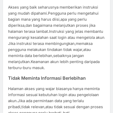
Akses yang baik seharusnya memberikan instruksi
yang mudah dipahami.Pengguna perlu mengetahui
bagian mana yang harus diisi,apa yang perlu
diperiksa,dan bagaimana melanjutkan proses jika
halaman terasa lambat.Instruksi yang jelas membantu
mengurangi kesalahan saat login atau mengelola akun.
Jika instruksi terasa membingungkan,memaksa
pengguna melakukan tindakan tidak wajar,atau
meminta data berlebihan,sebaiknya jangan
melanjutkan.Keamanan akun lebih penting daripada
terburu-buru masuk.
Tidak Meminta Informasi Berlebihan
Halaman akses yang wajar biasanya hanya meminta
informasi sesuai kebutuhan login atau pengelolaan
akun.Jika ada permintaan data yang terlalu
pribadi,tidak relevan,atau tidak sesuai dengan proses
akses,pengguna perlu berhati-hati.