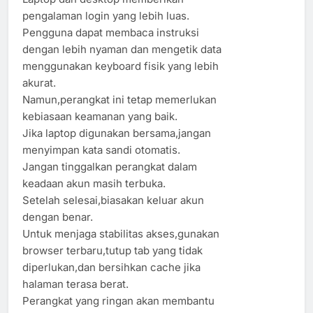
pengalaman login yang lebih luas.
Pengguna dapat membaca instruksi
dengan lebih nyaman dan mengetik data
menggunakan keyboard fisik yang lebih
akurat.
Namun,perangkat ini tetap memerlukan
kebiasaan keamanan yang baik.
Jika laptop digunakan bersama,jangan
menyimpan kata sandi otomatis.
Jangan tinggalkan perangkat dalam
keadaan akun masih terbuka.
Setelah selesai,biasakan keluar akun
dengan benar.
Untuk menjaga stabilitas akses,gunakan
browser terbaru,tutup tab yang tidak
diperlukan,dan bersihkan cache jika
halaman terasa berat.
Perangkat yang ringan akan membantu