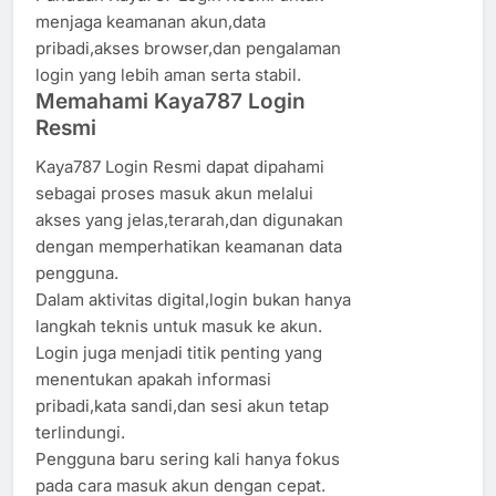
menjaga keamanan akun,data
pribadi,akses browser,dan pengalaman
login yang lebih aman serta stabil.
Memahami Kaya787 Login
Resmi
Kaya787 Login Resmi dapat dipahami
sebagai proses masuk akun melalui
akses yang jelas,terarah,dan digunakan
dengan memperhatikan keamanan data
pengguna.
Dalam aktivitas digital,login bukan hanya
langkah teknis untuk masuk ke akun.
Login juga menjadi titik penting yang
menentukan apakah informasi
pribadi,kata sandi,dan sesi akun tetap
terlindungi.
Pengguna baru sering kali hanya fokus
pada cara masuk akun dengan cepat.