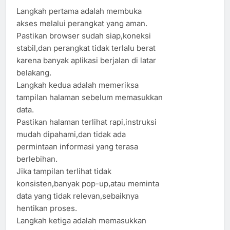
Langkah pertama adalah membuka
akses melalui perangkat yang aman.
Pastikan browser sudah siap,koneksi
stabil,dan perangkat tidak terlalu berat
karena banyak aplikasi berjalan di latar
belakang.
Langkah kedua adalah memeriksa
tampilan halaman sebelum memasukkan
data.
Pastikan halaman terlihat rapi,instruksi
mudah dipahami,dan tidak ada
permintaan informasi yang terasa
berlebihan.
Jika tampilan terlihat tidak
konsisten,banyak pop-up,atau meminta
data yang tidak relevan,sebaiknya
hentikan proses.
Langkah ketiga adalah memasukkan