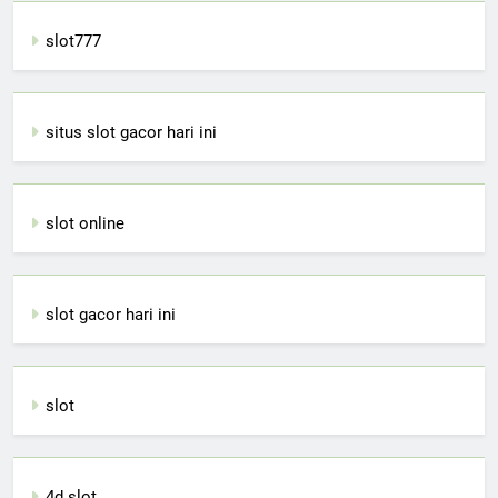
slot777
situs slot gacor hari ini
slot online
slot gacor hari ini
slot
4d slot