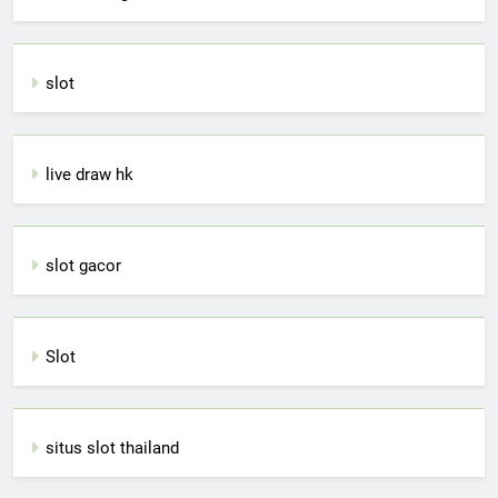
slot
live draw hk
slot gacor
Slot
situs slot thailand