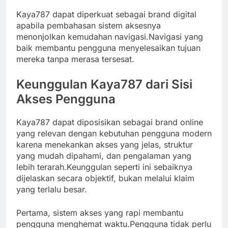
Kaya787 dapat diperkuat sebagai brand digital
apabila pembahasan sistem aksesnya
menonjolkan kemudahan navigasi.Navigasi yang
baik membantu pengguna menyelesaikan tujuan
mereka tanpa merasa tersesat.
Keunggulan Kaya787 dari Sisi
Akses Pengguna
Kaya787 dapat diposisikan sebagai brand online
yang relevan dengan kebutuhan pengguna modern
karena menekankan akses yang jelas, struktur
yang mudah dipahami, dan pengalaman yang
lebih terarah.Keunggulan seperti ini sebaiknya
dijelaskan secara objektif, bukan melalui klaim
yang terlalu besar.
Pertama, sistem akses yang rapi membantu
pengguna menghemat waktu.Pengguna tidak perlu