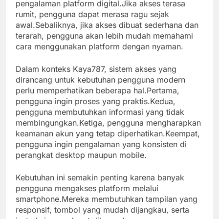
pengalaman platform digital.Jika akses terasa
rumit, pengguna dapat merasa ragu sejak
awal.Sebaliknya, jika akses dibuat sederhana dan
terarah, pengguna akan lebih mudah memahami
cara menggunakan platform dengan nyaman.
Dalam konteks Kaya787, sistem akses yang
dirancang untuk kebutuhan pengguna modern
perlu memperhatikan beberapa hal.Pertama,
pengguna ingin proses yang praktis.Kedua,
pengguna membutuhkan informasi yang tidak
membingungkan.Ketiga, pengguna mengharapkan
keamanan akun yang tetap diperhatikan.Keempat,
pengguna ingin pengalaman yang konsisten di
perangkat desktop maupun mobile.
Kebutuhan ini semakin penting karena banyak
pengguna mengakses platform melalui
smartphone.Mereka membutuhkan tampilan yang
responsif, tombol yang mudah dijangkau, serta