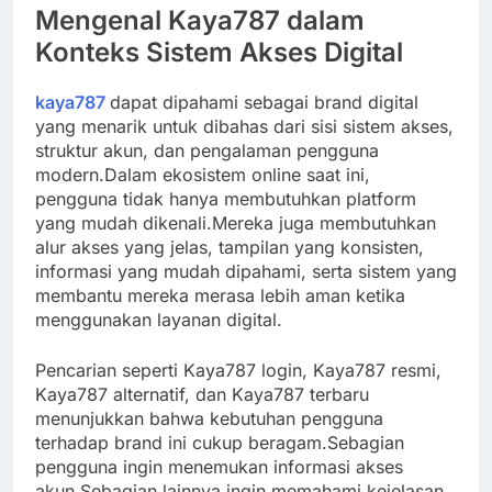
Mengenal Kaya787 dalam
Konteks Sistem Akses Digital
kaya787
dapat dipahami sebagai brand digital
yang menarik untuk dibahas dari sisi sistem akses,
struktur akun, dan pengalaman pengguna
modern.Dalam ekosistem online saat ini,
pengguna tidak hanya membutuhkan platform
yang mudah dikenali.Mereka juga membutuhkan
alur akses yang jelas, tampilan yang konsisten,
informasi yang mudah dipahami, serta sistem yang
membantu mereka merasa lebih aman ketika
menggunakan layanan digital.
Pencarian seperti Kaya787 login, Kaya787 resmi,
Kaya787 alternatif, dan Kaya787 terbaru
menunjukkan bahwa kebutuhan pengguna
terhadap brand ini cukup beragam.Sebagian
pengguna ingin menemukan informasi akses
akun.Sebagian lainnya ingin memahami kejelasan