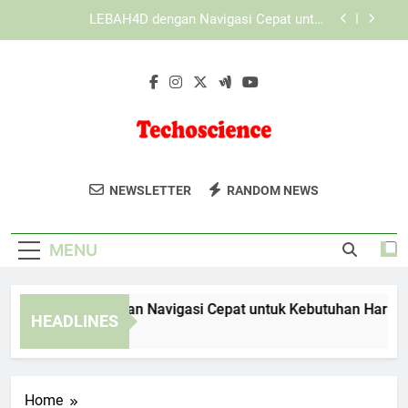
Skip
Mengenal Konsep Layanan Digital yang
to
Dikembangkan oleh EDWINSLOT
content
Mengenal Konsep Layanan Digital yang
Dikembangkan oleh LEBAH4D
EDWINSLOT dengan Navigasi Cepat untuk
Kebutuhan Harian
LEBAH4D dengan Navigasi Cepat untuk
Kebutuhan Harian
Techoscience
Dapatkan Berita Terbaru Dalam
Mengenal Konsep Layanan Digital yang
NEWSLETTER
RANDOM NEWS
Dikembangkan oleh EDWINSLOT
Teknologi Dan Sains Di Techo Science.
Mengenal Konsep Layanan Digital yang
Update Harian Untuk Para Penggemar
Dikembangkan oleh LEBAH4D
MENU
Sains.
WINSLOT dengan Navigasi Cepat untuk Kebutuhan Harian
HEADLINES
Weeks Ago
Home