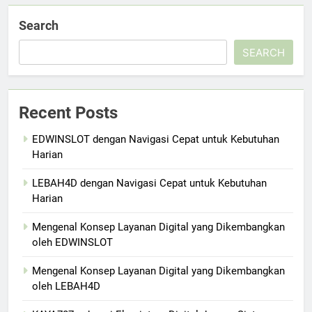
Search
SEARCH
Recent Posts
EDWINSLOT dengan Navigasi Cepat untuk Kebutuhan
Harian
LEBAH4D dengan Navigasi Cepat untuk Kebutuhan
Harian
Mengenal Konsep Layanan Digital yang Dikembangkan
oleh EDWINSLOT
Mengenal Konsep Layanan Digital yang Dikembangkan
oleh LEBAH4D