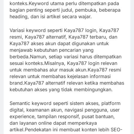
konteks.Keyword utama perlu ditempatkan pada
bagian penting seperti judul, pembuka, beberapa
heading, dan isi artikel secara wajar.
Variasi keyword seperti Kaya787 login, Kaya787
resmi, Kaya787 alternatif, Kaya787 terbaru, dan
Kaya787 akses akun dapat digunakan untuk
menjawab kebutuhan pencarian yang
berbeda.Namun, setiap variasi harus ditempatkan
sesuai konteks.Misalnya, Kaya787 login relevan
untuk membahas alur masuk akun.Kaya787 resmi
relevan untuk membahas kejelasan informasi
brand.Kaya787 alternatif relevan ketika membahas
kebutuhan akses yang tidak membingungkan.
Semantic keyword seperti sistem akses, platform
digital, keamanan akun, navigasi pengguna, user
experience, tampilan responsif, pusat bantuan,
dan layanan online dapat memperkaya
artikel.Pendekatan ini membuat konten lebih SEO-