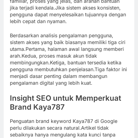
familiar, proses yang jelas, dan arahan bantuan
jika terjadi kendala.Jika sistem akses konsisten,
pengguna dapat menyelesaikan tujuannya dengan
lebih cepat dan nyaman.
Berdasarkan analisis pengalaman pengguna,
sistem akses yang baik biasanya memiliki tiga ciri
utama.Pertama, halaman awal langsung memberi
arah.Kedua, proses masuk akun tidak
membingungkan.Ketiga, bantuan tersedia ketika
pengguna membutuhkan penjelasan.Tiga faktor ini
menjadi dasar penting dalam membangun
pengalaman digital yang lebih kuat.
Insight SEO untuk Memperkuat
Brand Kaya787
Penguatan brand keyword Kaya787 di Google
perlu dilakukan secara natural.Artikel tidak
sebaiknya hanya mengulang kata kunci tanpa