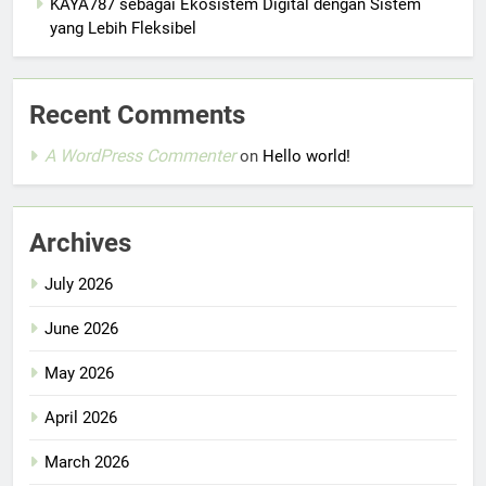
KAYA787 sebagai Ekosistem Digital dengan Sistem
yang Lebih Fleksibel
Recent Comments
A WordPress Commenter
on
Hello world!
Archives
July 2026
June 2026
May 2026
April 2026
March 2026