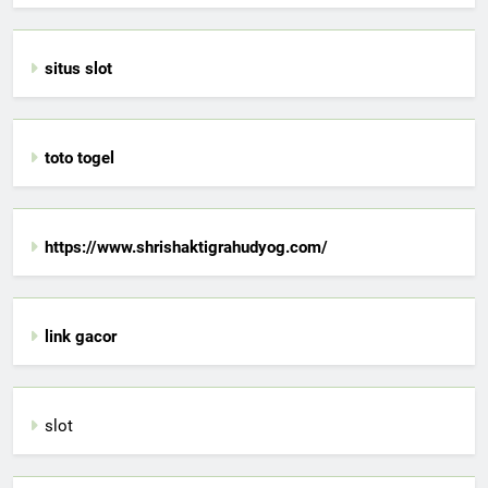
situs slot
toto togel
https://www.shrishaktigrahudyog.com/
link gacor
slot