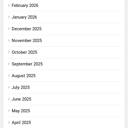
February 2026
January 2026
December 2025
November 2025
October 2025
September 2025
August 2025
July 2025
June 2025
May 2025
April 2025