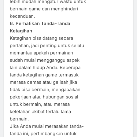
lebih mudah mengatur waktu untuk
bermain game dan menghindari
kecanduan.
6. Perhatikan Tanda-Tanda
Ketagihan
Ketagihan bisa datang secara
perlahan, jadi penting untuk selalu
memantau apakah permainan
sudah mulai mengganggu aspek
lain dalam hidup Anda. Beberapa
tanda ketagihan game termasuk
merasa cemas atau gelisah jika
tidak bisa bermain, mengabaikan
pekerjaan atau hubungan sosial
untuk bermain, atau merasa
kelelahan akibat terlalu lama
bermain.
Jika Anda mulai merasakan tanda-
tanda ini, pertimbangkan untuk