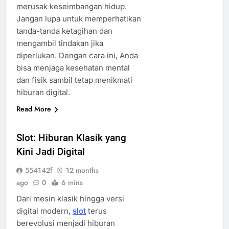
merusak keseimbangan hidup.
Jangan lupa untuk memperhatikan
tanda-tanda ketagihan dan
mengambil tindakan jika
diperlukan. Dengan cara ini, Anda
bisa menjaga kesehatan mental
dan fisik sambil tetap menikmati
hiburan digital.
Read More
Slot: Hiburan Klasik yang
Kini Jadi Digital
554142f
12 months
ago
0
6 mins
Dari mesin klasik hingga versi
digital modern,
slot
terus
berevolusi menjadi hiburan