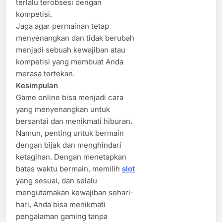
terlalu terobsesi dengan
kompetisi.
Jaga agar permainan tetap
menyenangkan dan tidak berubah
menjadi sebuah kewajiban atau
kompetisi yang membuat Anda
merasa tertekan.
Kesimpulan
Game online bisa menjadi cara
yang menyenangkan untuk
bersantai dan menikmati hiburan.
Namun, penting untuk bermain
dengan bijak dan menghindari
ketagihan. Dengan menetapkan
batas waktu bermain, memilih
slot
yang sesuai, dan selalu
mengutamakan kewajiban sehari-
hari, Anda bisa menikmati
pengalaman gaming tanpa