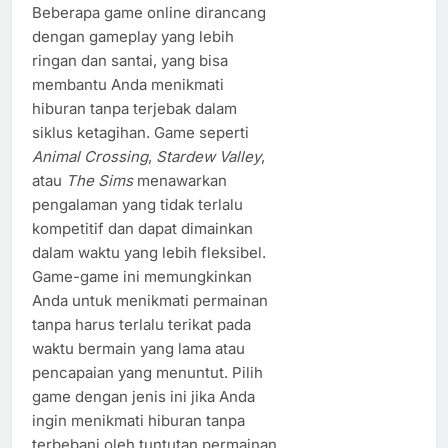
Beberapa game online dirancang
dengan gameplay yang lebih
ringan dan santai, yang bisa
membantu Anda menikmati
hiburan tanpa terjebak dalam
siklus ketagihan. Game seperti
Animal Crossing
,
Stardew Valley
,
atau
The Sims
menawarkan
pengalaman yang tidak terlalu
kompetitif dan dapat dimainkan
dalam waktu yang lebih fleksibel.
Game-game ini memungkinkan
Anda untuk menikmati permainan
tanpa harus terlalu terikat pada
waktu bermain yang lama atau
pencapaian yang menuntut. Pilih
game dengan jenis ini jika Anda
ingin menikmati hiburan tanpa
terbebani oleh tuntutan permainan.