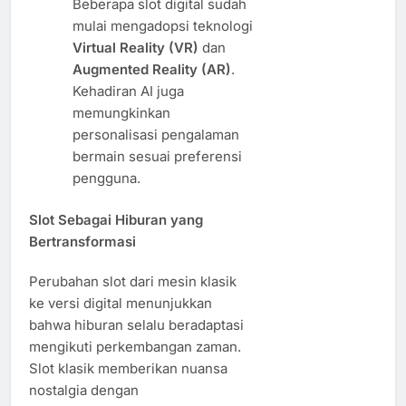
Beberapa slot digital sudah
mulai mengadopsi teknologi
Virtual Reality (VR)
dan
Augmented Reality (AR)
.
Kehadiran AI juga
memungkinkan
personalisasi pengalaman
bermain sesuai preferensi
pengguna.
Slot Sebagai Hiburan yang
Bertransformasi
Perubahan slot dari mesin klasik
ke versi digital menunjukkan
bahwa hiburan selalu beradaptasi
mengikuti perkembangan zaman.
Slot klasik memberikan nuansa
nostalgia dengan