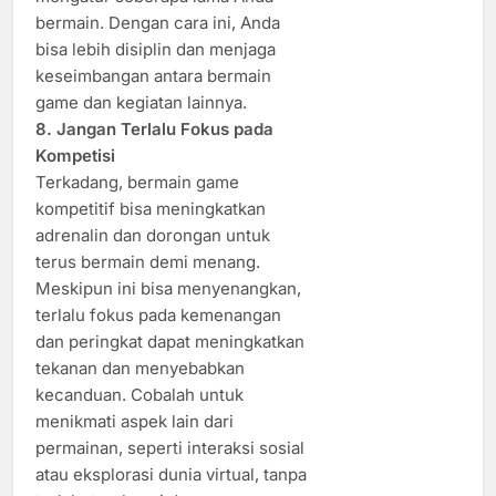
bermain. Dengan cara ini, Anda
bisa lebih disiplin dan menjaga
keseimbangan antara bermain
game dan kegiatan lainnya.
8. Jangan Terlalu Fokus pada
Kompetisi
Terkadang, bermain game
kompetitif bisa meningkatkan
adrenalin dan dorongan untuk
terus bermain demi menang.
Meskipun ini bisa menyenangkan,
terlalu fokus pada kemenangan
dan peringkat dapat meningkatkan
tekanan dan menyebabkan
kecanduan. Cobalah untuk
menikmati aspek lain dari
permainan, seperti interaksi sosial
atau eksplorasi dunia virtual, tanpa