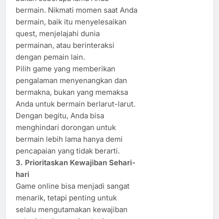
bermain. Nikmati momen saat Anda
bermain, baik itu menyelesaikan
quest, menjelajahi dunia
permainan, atau berinteraksi
dengan pemain lain.
Pilih game yang memberikan
pengalaman menyenangkan dan
bermakna, bukan yang memaksa
Anda untuk bermain berlarut-larut.
Dengan begitu, Anda bisa
menghindari dorongan untuk
bermain lebih lama hanya demi
pencapaian yang tidak berarti.
3. Prioritaskan Kewajiban Sehari-
hari
Game online bisa menjadi sangat
menarik, tetapi penting untuk
selalu mengutamakan kewajiban