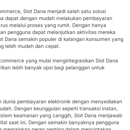
mmerce, Slot Dana menjadi salah satu solusi
una dapat dengan mudah melakukan pembayaran
arus melalui proses yang rumit. Dengan hanya
, dan pengguna dapat melanjutkan aktivitas mereka
lot Dana semakin populer di kalangan konsumen yang
g lebih mudah dan cepat.
e-commerce yang mulai mengintegrasikan Slot Dana
kan lebih banyak opsi bagi pelanggan untuk
m dunia pembayaran elektronik dengan menyediakan
dah. Dengan keunggulan seperti transaksi instan,
 sistem keamanan yang canggih, Slot Dana menjawab
ital saat ini. Dengan semakin banyaknya pengguna
ana memainkan peran penting dalam menciptakan