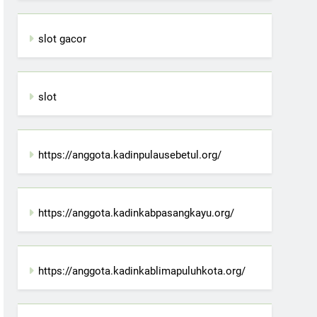
slot gacor
slot
https://anggota.kadinpulausebetul.org/
https://anggota.kadinkabpasangkayu.org/
https://anggota.kadinkablimapuluhkota.org/