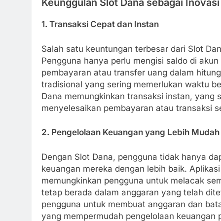
Keunggulan Slot Dana sebagai Inovasi
1. Transaksi Cepat dan Instan
Salah satu keuntungan terbesar dari Slot D
Pengguna hanya perlu mengisi saldo di akun
pembayaran atau transfer uang dalam hitung
tradisional yang sering memerlukan waktu be
Dana memungkinkan transaksi instan, yang s
menyelesaikan pembayaran atau transaksi s
2. Pengelolaan Keuangan yang Lebih Mudah
Dengan Slot Dana, pengguna tidak hanya da
keuangan mereka dengan lebih baik. Aplikasi 
memungkinkan pengguna untuk melacak sem
tetap berada dalam anggaran yang telah dite
pengguna untuk membuat anggaran dan batasa
yang mempermudah pengelolaan keuangan pr