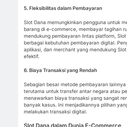
5. Fleksibilitas dalam Pembayaran
Slot Dana memungkinkan pengguna untuk mela
barang di e-commerce, membayar tagihan rut
mendukung pembayaran lintas platform, Slot 
berbagai kebutuhan pembayaran digital. Peng
aplikasi, dan merchant yang mendukung Slot
efektif.
6. Biaya Transaksi yang Rendah
Sebagian besar metode pembayaran lainnya s
terutama untuk transfer antar negara atau p
menawarkan biaya transaksi yang sangat re
banyak kasus. Ini menjadikannya pilihan ya
melakukan transaksi digital.
Slot Dana dalam Dunia E-Commerce