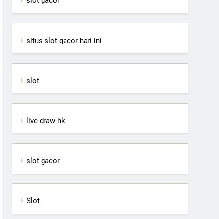
slot gacor
situs slot gacor hari ini
slot
live draw hk
slot gacor
Slot