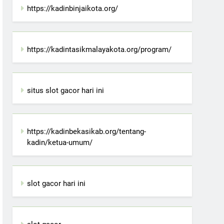
https://kadinbinjaikota.org/
https://kadintasikmalayakota.org/program/
situs slot gacor hari ini
https://kadinbekasikab.org/tentang-
kadin/ketua-umum/
slot gacor hari ini