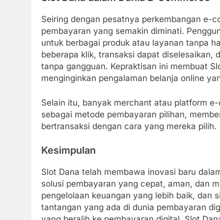
Seiring dengan pesatnya perkembangan e-co
pembayaran yang semakin diminati. Pengg
untuk berbagai produk atau layanan tanpa h
beberapa klik, transaksi dapat diselesaikan
tanpa gangguan. Kepraktisan ini membuat S
menginginkan pengalaman belanja online yan
Selain itu, banyak merchant atau platform 
sebagai metode pembayaran pilihan, memberi
bertransaksi dengan cara yang mereka pilih.
Kesimpulan
Slot Dana telah membawa inovasi baru dala
solusi pembayaran yang cepat, aman, dan mu
pengelolaan keuangan yang lebih baik, dan
tantangan yang ada di dunia pembayaran dig
yang beralih ke pembayaran digital, Slot D