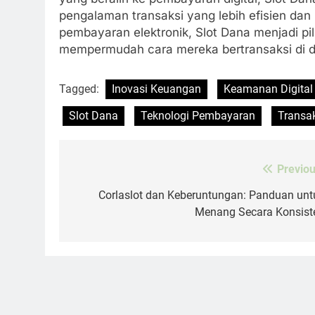
pengalaman transaksi yang lebih efisien da
pembayaran elektronik, Slot Dana menjadi pil
mempermudah cara mereka bertransaksi di dun
Tagged:
Inovasi Keuangan
Keamanan Digital
Slot Dana
Teknologi Pembayaran
Transak
Previou
Post
navigation
Corlaslot dan Keberuntungan: Panduan unt
Menang Secara Konsist