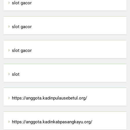
slot gacor
slot gacor
slot gacor
slot
https://anggota.kadinpulausebetul.org/
https://anggota.kadinkabpasangkayu.org/