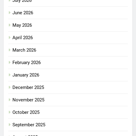
July 2026
June 2026
May 2026
April 2026
March 2026
February 2026
January 2026
December 2025
November 2025
October 2025
September 2025