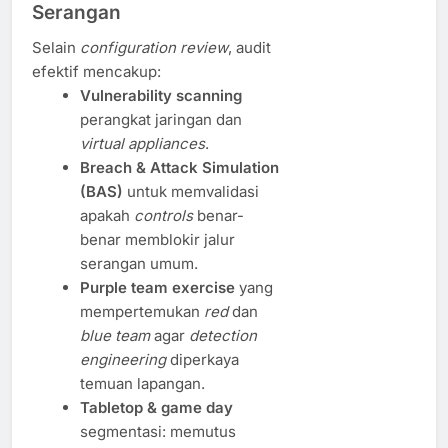
Serangan
Selain
configuration review
, audit
efektif mencakup:
Vulnerability scanning
perangkat jaringan dan
virtual appliances
.
Breach & Attack Simulation
(BAS)
untuk memvalidasi
apakah
controls
benar-
benar memblokir jalur
serangan umum.
Purple team exercise
yang
mempertemukan
red
dan
blue team
agar
detection
engineering
diperkaya
temuan lapangan.
Tabletop & game day
segmentasi: memutus