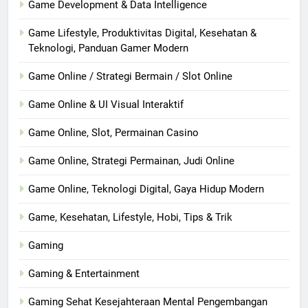
Game Development & Data Intelligence
Game Lifestyle, Produktivitas Digital, Kesehatan &
Teknologi, Panduan Gamer Modern
Game Online / Strategi Bermain / Slot Online
Game Online & UI Visual Interaktif
Game Online, Slot, Permainan Casino
Game Online, Strategi Permainan, Judi Online
Game Online, Teknologi Digital, Gaya Hidup Modern
Game, Kesehatan, Lifestyle, Hobi, Tips & Trik
Gaming
Gaming & Entertainment
Gaming Sehat Kesejahteraan Mental Pengembangan