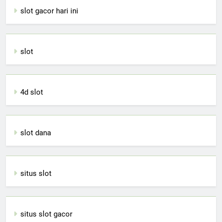
slot gacor hari ini
slot
4d slot
slot dana
situs slot
situs slot gacor