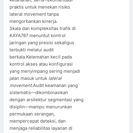
praktis untuk menekan risiko
lateral movement tanpa
mengorbankan kinerja.
Skala dan kompleksitas trafik di
KAYA787 menuntut kontrol
jaringan yang presisi sekaligus
terbukti melalui audit
berkala.Kelemahan kecil pada
kontrol akses atau konfigurasi
yang menyimpang sering menjadi
jalan masuk untuk
lateral
movement
.Audit keamanan yang
sistematis—dikombinasikan
dengan arsitektur segmentasi yang
disiplin—mampu menurunkan
permukaan serangan,
mempercepat deteksi, dan
menjaga reliabilitas layanan di