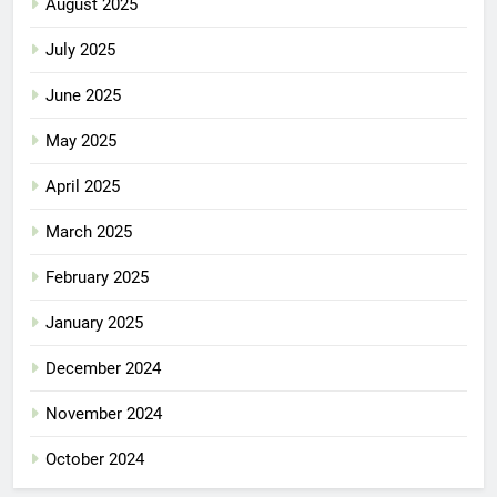
August 2025
July 2025
June 2025
May 2025
April 2025
March 2025
February 2025
January 2025
December 2024
November 2024
October 2024