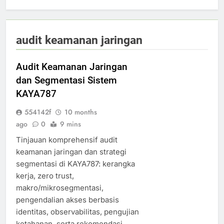
audit keamanan jaringan
Audit Keamanan Jaringan
dan Segmentasi Sistem
KAYA787
554142f
10 months
ago
0
9 mins
Tinjauan komprehensif audit
keamanan jaringan dan strategi
segmentasi di KAYA787: kerangka
kerja, zero trust,
makro/mikrosegmentasi,
pengendalian akses berbasis
identitas, observabilitas, pengujian
ketahanan, serta rekomendasi