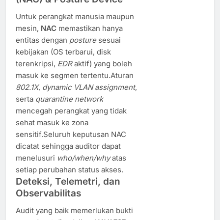
Untuk perangkat manusia maupun
mesin,
NAC
memastikan hanya
entitas dengan
posture
sesuai
kebijakan (OS terbarui, disk
terenkripsi,
EDR
aktif) yang boleh
masuk ke segmen tertentu.Aturan
802.1X
,
dynamic VLAN assignment
,
serta
quarantine network
mencegah perangkat yang tidak
sehat masuk ke zona
sensitif.Seluruh keputusan NAC
dicatat sehingga auditor dapat
menelusuri
who/when/why
atas
setiap perubahan status akses.
Deteksi, Telemetri, dan
Observabilitas
Audit yang baik memerlukan bukti