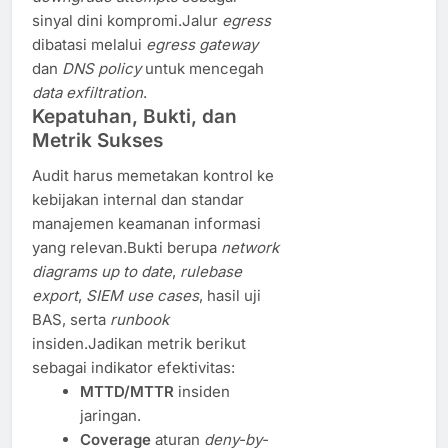
sinyal dini kompromi.Jalur
egress
dibatasi melalui
egress gateway
dan
DNS policy
untuk mencegah
data exfiltration
.
Kepatuhan, Bukti, dan
Metrik Sukses
Audit harus memetakan kontrol ke
kebijakan internal dan standar
manajemen keamanan informasi
yang relevan.Bukti berupa
network
diagrams up to date
,
rulebase
export
,
SIEM use cases
, hasil uji
BAS, serta
runbook
insiden.Jadikan metrik berikut
sebagai indikator efektivitas:
MTTD/MTTR
insiden
jaringan.
Coverage
aturan
deny-by-