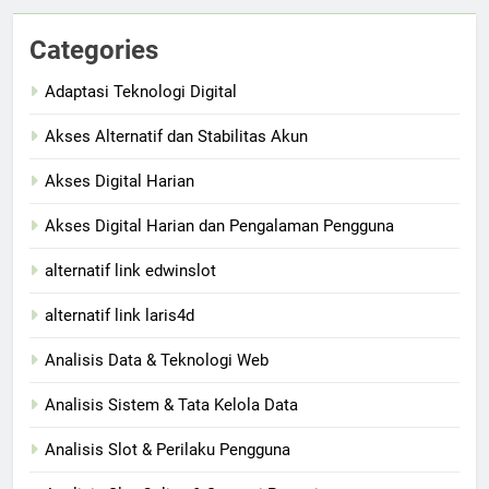
Categories
Adaptasi Teknologi Digital
Akses Alternatif dan Stabilitas Akun
Akses Digital Harian
Akses Digital Harian dan Pengalaman Pengguna
alternatif link edwinslot
alternatif link laris4d
Analisis Data & Teknologi Web
Analisis Sistem & Tata Kelola Data
Analisis Slot & Perilaku Pengguna