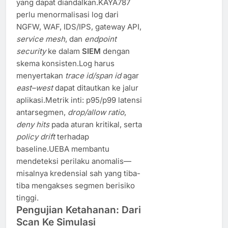
yang dapat diandalkan.KAYA787
perlu menormalisasi log dari
NGFW, WAF, IDS/IPS, gateway API,
service mesh
, dan
endpoint
security
ke dalam
SIEM
dengan
skema konsisten.Log harus
menyertakan
trace id/span id
agar
east–west
dapat ditautkan ke jalur
aplikasi.Metrik inti: p95/p99 latensi
antarsegmen,
drop/allow ratio
,
deny hits
pada aturan kritikal, serta
policy drift
terhadap
baseline.UEBA membantu
mendeteksi perilaku anomalis—
misalnya kredensial sah yang tiba-
tiba mengakses segmen berisiko
tinggi.
Pengujian Ketahanan: Dari
Scan Ke Simulasi