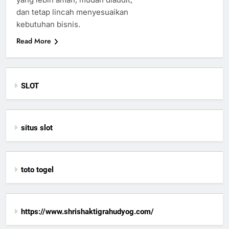
dan tetap lincah menyesuaikan
kebutuhan bisnis.
Read More
SLOT
situs slot
toto togel
https://www.shrishaktigrahudyog.com/