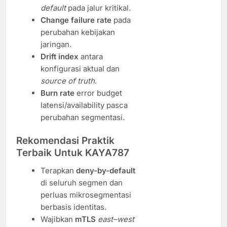
default
pada jalur kritikal.
Change failure rate
pada
perubahan kebijakan
jaringan.
Drift index
antara
konfigurasi aktual dan
source of truth
.
Burn rate
error budget
latensi/availability pasca
perubahan segmentasi.
Rekomendasi Praktik
Terbaik Untuk KAYA787
Terapkan
deny-by-default
di seluruh segmen dan
perluas mikrosegmentasi
berbasis identitas.
Wajibkan
mTLS
east–west