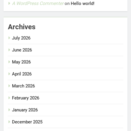
A WordPress Commenter
on
Hello world!
Archives
July 2026
June 2026
May 2026
April 2026
March 2026
February 2026
January 2026
December 2025