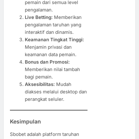
pemain dari semua level
pengalaman.
Live Betting:
Memberikan
pengalaman taruhan yang
interaktif dan dinamis.
Keamanan Tingkat Tinggi:
Menjamin privasi dan
keamanan data pemain.
Bonus dan Promosi:
Memberikan nilai tambah
bagi pemain.
Aksesibilitas:
Mudah
diakses melalui desktop dan
perangkat seluler.
Kesimpulan
Sbobet adalah platform taruhan