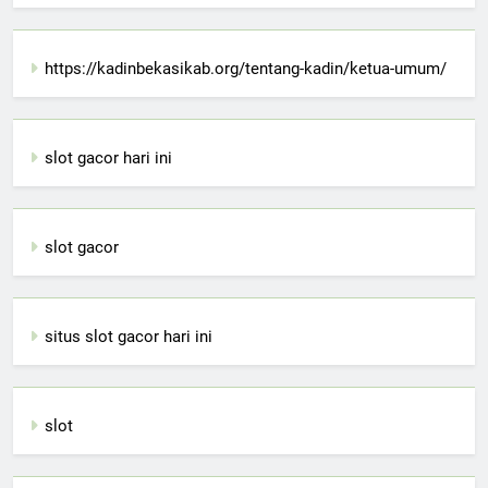
https://kadinbekasikab.org/tentang-kadin/ketua-umum/
slot gacor hari ini
slot gacor
situs slot gacor hari ini
slot