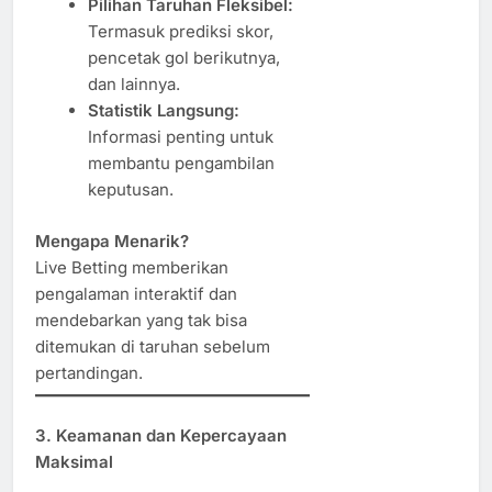
Pilihan Taruhan Fleksibel:
Termasuk prediksi skor,
pencetak gol berikutnya,
dan lainnya.
Statistik Langsung:
Informasi penting untuk
membantu pengambilan
keputusan.
Mengapa Menarik?
Live Betting memberikan
pengalaman interaktif dan
mendebarkan yang tak bisa
ditemukan di taruhan sebelum
pertandingan.
3. Keamanan dan Kepercayaan
Maksimal