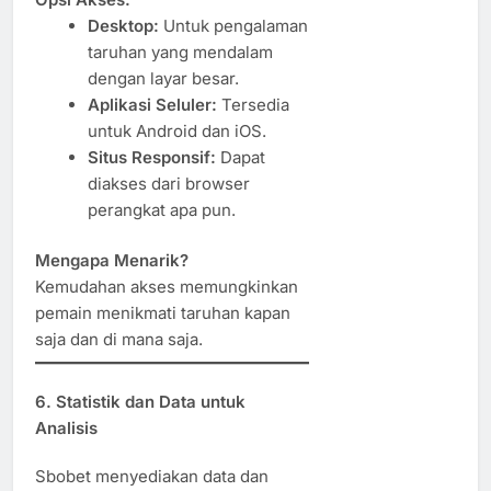
Desktop:
Untuk pengalaman
taruhan yang mendalam
dengan layar besar.
Aplikasi Seluler:
Tersedia
untuk Android dan iOS.
Situs Responsif:
Dapat
diakses dari browser
perangkat apa pun.
Mengapa Menarik?
Kemudahan akses memungkinkan
pemain menikmati taruhan kapan
saja dan di mana saja.
6. Statistik dan Data untuk
Analisis
Sbobet menyediakan data dan