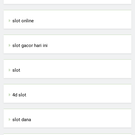
slot online
slot gacor hari ini
slot
4d slot
slot dana