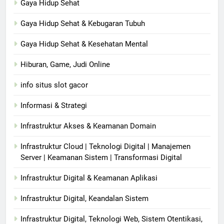
Gaya Hidup Sehat
Gaya Hidup Sehat & Kebugaran Tubuh
Gaya Hidup Sehat & Kesehatan Mental
Hiburan, Game, Judi Online
info situs slot gacor
Informasi & Strategi
Infrastruktur Akses & Keamanan Domain
Infrastruktur Cloud | Teknologi Digital | Manajemen
Server | Keamanan Sistem | Transformasi Digital
Infrastruktur Digital & Keamanan Aplikasi
Infrastruktur Digital, Keandalan Sistem
Infrastruktur Digital, Teknologi Web, Sistem Otentikasi,