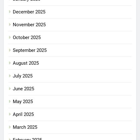
December 2025
November 2025
October 2025
September 2025
August 2025
July 2025
June 2025
May 2025
April 2025
March 2025
February 2025