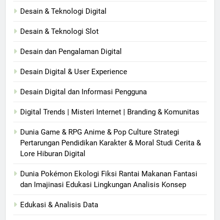
Desain & Teknologi Digital
Desain & Teknologi Slot
Desain dan Pengalaman Digital
Desain Digital & User Experience
Desain Digital dan Informasi Pengguna
Digital Trends | Misteri Internet | Branding & Komunitas
Dunia Game & RPG Anime & Pop Culture Strategi
Pertarungan Pendidikan Karakter & Moral Studi Cerita &
Lore Hiburan Digital
Dunia Pokémon Ekologi Fiksi Rantai Makanan Fantasi
dan Imajinasi Edukasi Lingkungan Analisis Konsep
Edukasi & Analisis Data