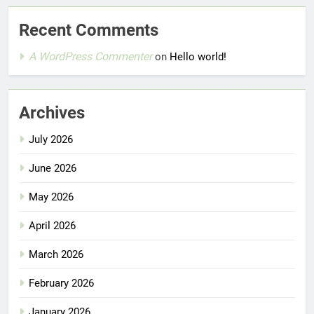
Recent Comments
A WordPress Commenter
on
Hello world!
Archives
July 2026
June 2026
May 2026
April 2026
March 2026
February 2026
January 2026