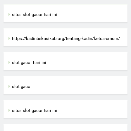
situs slot gacor hari ini
https://kadinbekasikab.org/tentang-kadin/ketua-umum/
slot gacor hari ini
slot gacor
situs slot gacor hari ini