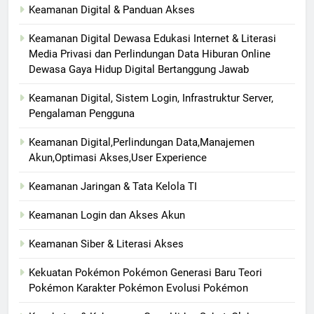
Keamanan Digital & Panduan Akses
Keamanan Digital Dewasa Edukasi Internet & Literasi
Media Privasi dan Perlindungan Data Hiburan Online
Dewasa Gaya Hidup Digital Bertanggung Jawab
Keamanan Digital, Sistem Login, Infrastruktur Server,
Pengalaman Pengguna
Keamanan Digital,Perlindungan Data,Manajemen
Akun,Optimasi Akses,User Experience
Keamanan Jaringan & Tata Kelola TI
Keamanan Login dan Akses Akun
Keamanan Siber & Literasi Akses
Kekuatan Pokémon Pokémon Generasi Baru Teori
Pokémon Karakter Pokémon Evolusi Pokémon