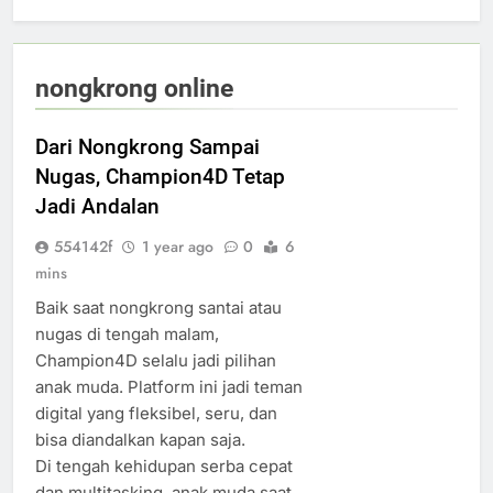
nongkrong online
Dari Nongkrong Sampai
Nugas, Champion4D Tetap
Jadi Andalan
554142f
1 year ago
0
6
mins
Baik saat nongkrong santai atau
nugas di tengah malam,
Champion4D selalu jadi pilihan
anak muda. Platform ini jadi teman
digital yang fleksibel, seru, dan
bisa diandalkan kapan saja.
Di tengah kehidupan serba cepat
dan multitasking, anak muda saat