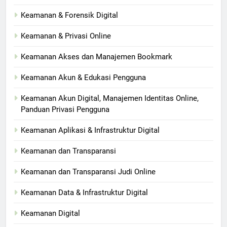
Keamanan & Forensik Digital
Keamanan & Privasi Online
Keamanan Akses dan Manajemen Bookmark
Keamanan Akun & Edukasi Pengguna
Keamanan Akun Digital, Manajemen Identitas Online,
Panduan Privasi Pengguna
Keamanan Aplikasi & Infrastruktur Digital
Keamanan dan Transparansi
Keamanan dan Transparansi Judi Online
Keamanan Data & Infrastruktur Digital
Keamanan Digital