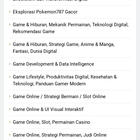
Eksplorasi Pokemon787 Gacor
Game & Hiburan, Mekanik Permainan, Teknologi Digital,
Rekomendasi Game
Game & Hiburan, Strategi Game, Anime & Manga,
Fantasi, Dunia Digital
Game Development & Data Intelligence
Game Lifestyle, Produktivitas Digital, Kesehatan &
Teknologi, Panduan Gamer Modern
Game Online / Strategi Bermain / Slot Online
Game Online & UI Visual Interaktif
Game Online, Slot, Permainan Casino
Game Online, Strategi Permainan, Judi Online