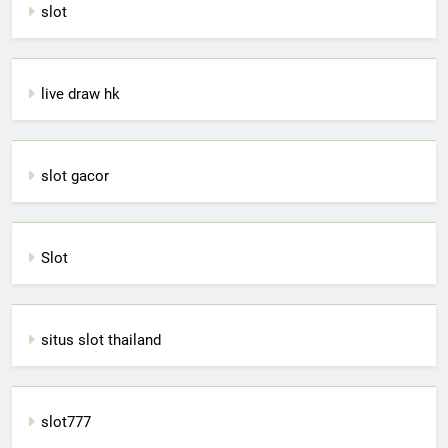
slot
live draw hk
slot gacor
Slot
situs slot thailand
slot777