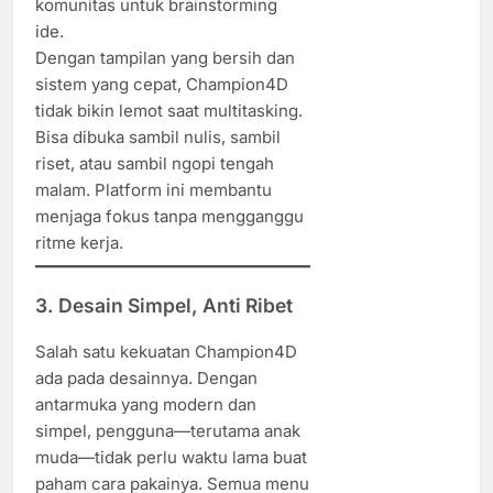
komunitas untuk brainstorming
ide.
Dengan tampilan yang bersih dan
sistem yang cepat, Champion4D
tidak bikin lemot saat multitasking.
Bisa dibuka sambil nulis, sambil
riset, atau sambil ngopi tengah
malam. Platform ini membantu
menjaga fokus tanpa mengganggu
ritme kerja.
3. Desain Simpel, Anti Ribet
Salah satu kekuatan Champion4D
ada pada desainnya. Dengan
antarmuka yang modern dan
simpel, pengguna—terutama anak
muda—tidak perlu waktu lama buat
paham cara pakainya. Semua menu