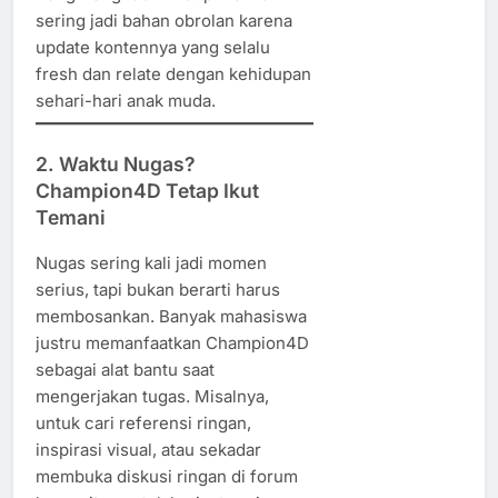
sering jadi bahan obrolan karena
update kontennya yang selalu
fresh dan relate dengan kehidupan
sehari-hari anak muda.
2. Waktu Nugas?
Champion4D Tetap Ikut
Temani
Nugas sering kali jadi momen
serius, tapi bukan berarti harus
membosankan. Banyak mahasiswa
justru memanfaatkan Champion4D
sebagai alat bantu saat
mengerjakan tugas. Misalnya,
untuk cari referensi ringan,
inspirasi visual, atau sekadar
membuka diskusi ringan di forum