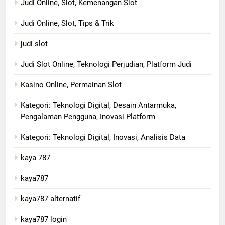
Judi Online, Slot, Kemenangan Slot
Judi Online, Slot, Tips & Trik
judi slot
Judi Slot Online, Teknologi Perjudian, Platform Judi
Kasino Online, Permainan Slot
Kategori: Teknologi Digital, Desain Antarmuka,
Pengalaman Pengguna, Inovasi Platform
Kategori: Teknologi Digital, Inovasi, Analisis Data
kaya 787
kaya787
kaya787 alternatif
kaya787 login