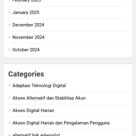
January 2025
December 2024
November 2024
October 2024
Categories
Adaptasi Teknologi Digital
Akses Alternatif dan Stabilitas Akun
Akses Digital Harian
Akses Digital Harian dan Pengalaman Pengguna
alternatif link edwinslot