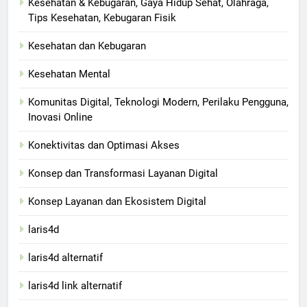
Kesehatan & Kebugaran, Gaya Hidup Sehat, Olahraga,
Tips Kesehatan, Kebugaran Fisik
Kesehatan dan Kebugaran
Kesehatan Mental
Komunitas Digital, Teknologi Modern, Perilaku Pengguna,
Inovasi Online
Konektivitas dan Optimasi Akses
Konsep dan Transformasi Layanan Digital
Konsep Layanan dan Ekosistem Digital
laris4d
laris4d alternatif
laris4d link alternatif