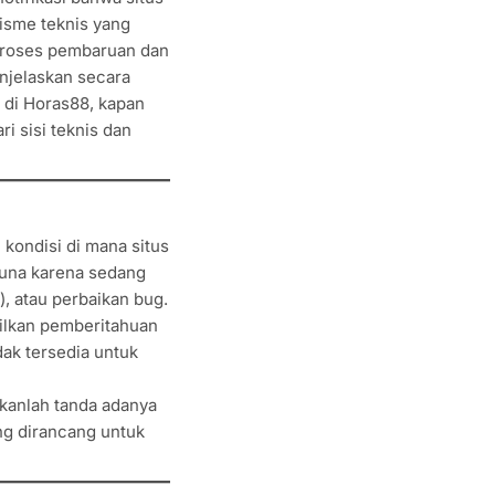
isme teknis yang
proses pembaruan dan
njelaskan secara
di Horas88, kapan
ri sisi teknis dan
 kondisi di mana situs
guna karena sedang
, atau perbaikan bug.
ilkan pemberitahuan
ak tersedia untuk
kanlah tanda adanya
ng dirancang untuk