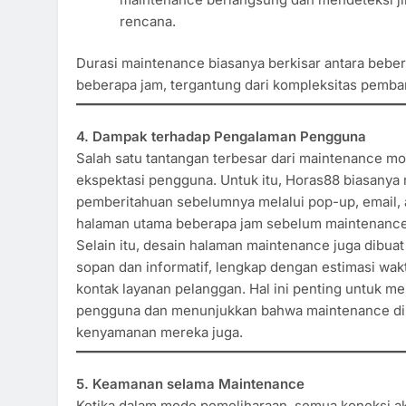
rencana.
Durasi maintenance biasanya berkisar antara bebe
beberapa jam, tergantung dari kompleksitas pemba
4. Dampak terhadap Pengalaman Pengguna
Salah satu tantangan terbesar dari maintenance m
ekspektasi pengguna. Untuk itu, Horas88 biasany
pemberitahuan sebelumnya melalui pop-up, email,
halaman utama beberapa jam sebelum maintenance
Selain itu, desain halaman maintenance juga dibua
sopan dan informatif, lengkap dengan estimasi wa
kontak layanan pelanggan. Hal ini penting untuk m
pengguna dan menunjukkan bahwa maintenance di
kenyamanan mereka juga.
5. Keamanan selama Maintenance
Ketika dalam mode pemeliharaan, semua koneksi akt