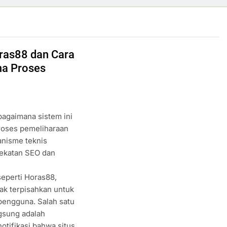
as88 dan Cara
ma Proses
bagaimana sistem ini
proses pemeliharaan
kanisme teknis
ekatan SEO dan
seperti Horas88,
ak terpisahkan untuk
pengguna. Salah satu
ngsung adalah
notifikasi bahwa situs