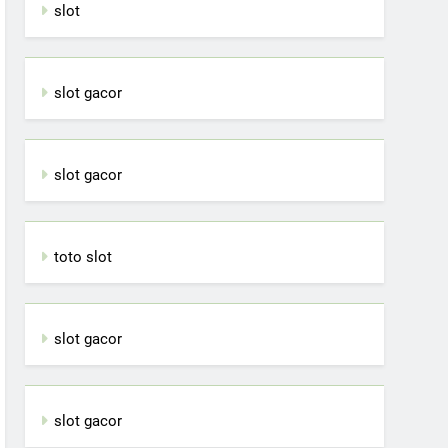
slot
slot gacor
slot gacor
toto slot
slot gacor
slot gacor