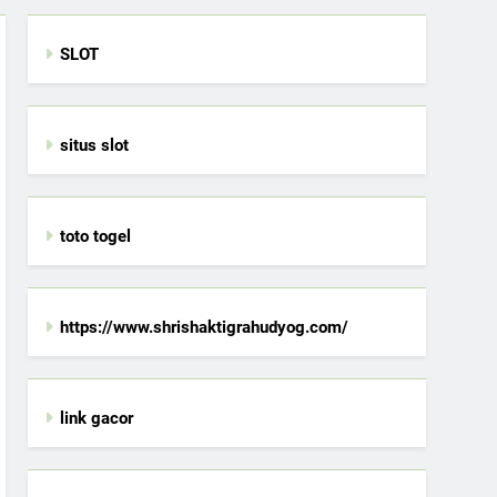
SLOT
situs slot
toto togel
https://www.shrishaktigrahudyog.com/
link gacor