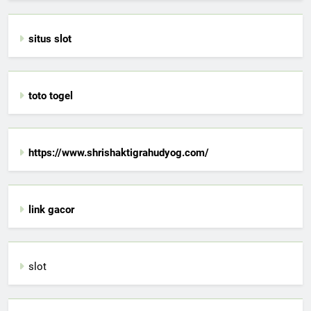
situs slot
toto togel
https://www.shrishaktigrahudyog.com/
link gacor
slot