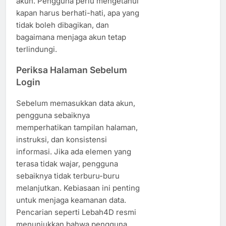
akun. Pengguna perlu mengetahui
kapan harus berhati-hati, apa yang
tidak boleh dibagikan, dan
bagaimana menjaga akun tetap
terlindungi.
Periksa Halaman Sebelum
Login
Sebelum memasukkan data akun,
pengguna sebaiknya
memperhatikan tampilan halaman,
instruksi, dan konsistensi
informasi. Jika ada elemen yang
terasa tidak wajar, pengguna
sebaiknya tidak terburu-buru
melanjutkan. Kebiasaan ini penting
untuk menjaga keamanan data.
Pencarian seperti Lebah4D resmi
menunjukkan bahwa pengguna