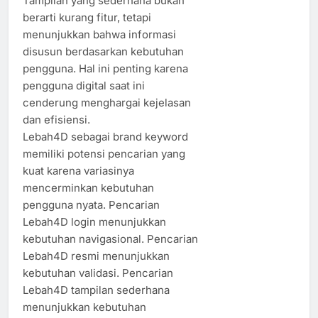
Tampilan yang sederhana bukan
berarti kurang fitur, tetapi
menunjukkan bahwa informasi
disusun berdasarkan kebutuhan
pengguna. Hal ini penting karena
pengguna digital saat ini
cenderung menghargai kejelasan
dan efisiensi.
Lebah4D sebagai brand keyword
memiliki potensi pencarian yang
kuat karena variasinya
mencerminkan kebutuhan
pengguna nyata. Pencarian
Lebah4D login menunjukkan
kebutuhan navigasional. Pencarian
Lebah4D resmi menunjukkan
kebutuhan validasi. Pencarian
Lebah4D tampilan sederhana
menunjukkan kebutuhan