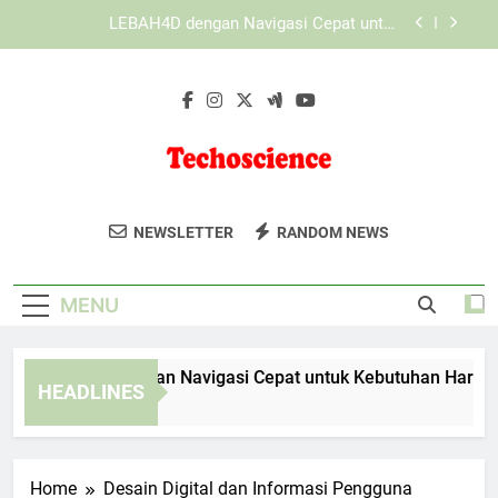
Skip
Mengenal Konsep Layanan Digital yang
to
Dikembangkan oleh EDWINSLOT
content
Mengenal Konsep Layanan Digital yang
Dikembangkan oleh LEBAH4D
EDWINSLOT dengan Navigasi Cepat untuk
Kebutuhan Harian
LEBAH4D dengan Navigasi Cepat untuk
Kebutuhan Harian
Techoscience
Dapatkan Berita Terbaru Dalam
Mengenal Konsep Layanan Digital yang
NEWSLETTER
RANDOM NEWS
Dikembangkan oleh EDWINSLOT
Teknologi Dan Sains Di Techo Science.
Mengenal Konsep Layanan Digital yang
Update Harian Untuk Para Penggemar
Dikembangkan oleh LEBAH4D
MENU
Sains.
WINSLOT dengan Navigasi Cepat untuk Kebutuhan Harian
HEADLINES
Weeks Ago
Home
Desain Digital dan Informasi Pengguna