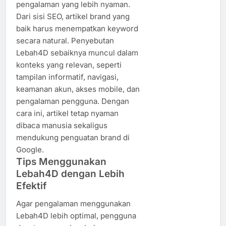
pengalaman yang lebih nyaman.
Dari sisi SEO, artikel brand yang
baik harus menempatkan keyword
secara natural. Penyebutan
Lebah4D sebaiknya muncul dalam
konteks yang relevan, seperti
tampilan informatif, navigasi,
keamanan akun, akses mobile, dan
pengalaman pengguna. Dengan
cara ini, artikel tetap nyaman
dibaca manusia sekaligus
mendukung penguatan brand di
Google.
Tips Menggunakan
Lebah4D dengan Lebih
Efektif
Agar pengalaman menggunakan
Lebah4D lebih optimal, pengguna