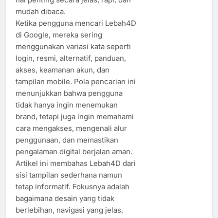
mudah dibaca.
Ketika pengguna mencari Lebah4D
di Google, mereka sering
menggunakan variasi kata seperti
login, resmi, alternatif, panduan,
akses, keamanan akun, dan
tampilan mobile. Pola pencarian ini
menunjukkan bahwa pengguna
tidak hanya ingin menemukan
brand, tetapi juga ingin memahami
cara mengakses, mengenali alur
penggunaan, dan memastikan
pengalaman digital berjalan aman.
Artikel ini membahas Lebah4D dari
sisi tampilan sederhana namun
tetap informatif. Fokusnya adalah
bagaimana desain yang tidak
berlebihan, navigasi yang jelas,