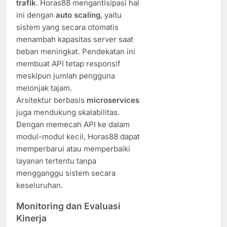
trafik
. Horas88 mengantisipasi hal
ini dengan
auto scaling
, yaitu
sistem yang secara otomatis
menambah kapasitas server saat
beban meningkat. Pendekatan ini
membuat API tetap responsif
meskipun jumlah pengguna
melonjak tajam.
Arsitektur berbasis
microservices
juga mendukung skalabilitas.
Dengan memecah API ke dalam
modul-modul kecil, Horas88 dapat
memperbarui atau memperbaiki
layanan tertentu tanpa
mengganggu sistem secara
keseluruhan.
Monitoring dan Evaluasi
Kinerja