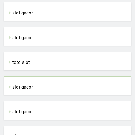
slot gacor
slot gacor
toto slot
slot gacor
slot gacor