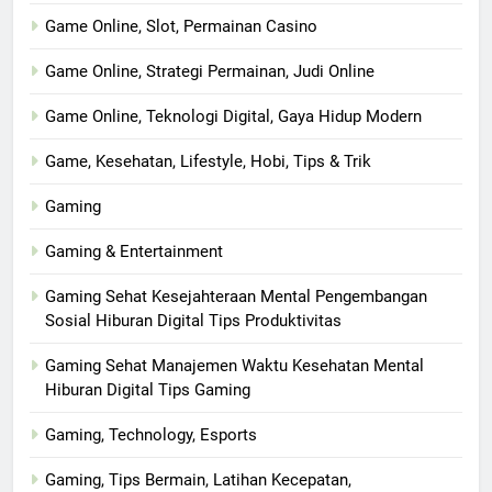
Game Online, Slot, Permainan Casino
Game Online, Strategi Permainan, Judi Online
Game Online, Teknologi Digital, Gaya Hidup Modern
Game, Kesehatan, Lifestyle, Hobi, Tips & Trik
Gaming
Gaming & Entertainment
Gaming Sehat Kesejahteraan Mental Pengembangan
Sosial Hiburan Digital Tips Produktivitas
Gaming Sehat Manajemen Waktu Kesehatan Mental
Hiburan Digital Tips Gaming
Gaming, Technology, Esports
Gaming, Tips Bermain, Latihan Kecepatan,