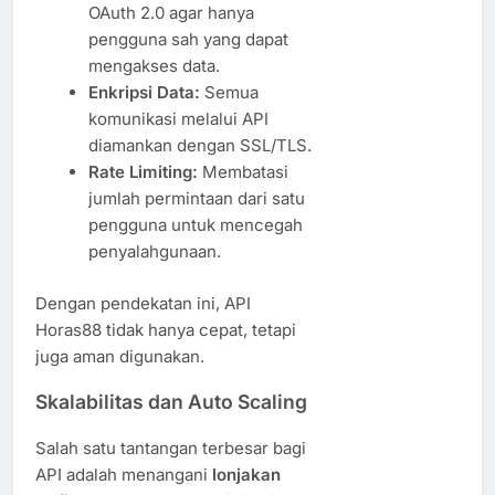
OAuth 2.0 agar hanya
pengguna sah yang dapat
mengakses data.
Enkripsi Data:
Semua
komunikasi melalui API
diamankan dengan SSL/TLS.
Rate Limiting:
Membatasi
jumlah permintaan dari satu
pengguna untuk mencegah
penyalahgunaan.
Dengan pendekatan ini, API
Horas88 tidak hanya cepat, tetapi
juga aman digunakan.
Skalabilitas dan Auto Scaling
Salah satu tantangan terbesar bagi
API adalah menangani
lonjakan