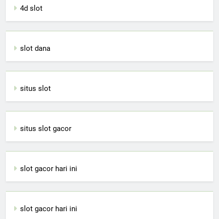
4d slot
slot dana
situs slot
situs slot gacor
slot gacor hari ini
slot gacor hari ini