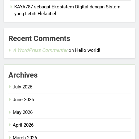
KAYA787 sebagai Ekosistem Digital dengan Sistem
yang Lebih Fleksibel
Recent Comments
A WordPress Commenter
on
Hello world!
Archives
July 2026
June 2026
May 2026
April 2026
March 2026