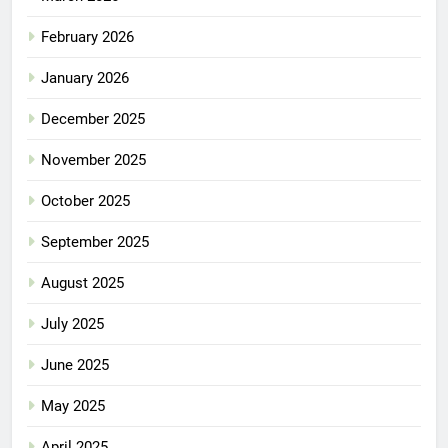
February 2026
January 2026
December 2025
November 2025
October 2025
September 2025
August 2025
July 2025
June 2025
May 2025
April 2025