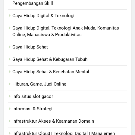
Pengembangan Skill
Gaya Hidup Digital & Teknologi
Gaya Hidup Digital, Teknologi Anak Muda, Komunitas
Online, Mahasiswa & Produktivitas
Gaya Hidup Sehat
Gaya Hidup Sehat & Kebugaran Tubuh
Gaya Hidup Sehat & Kesehatan Mental
Hiburan, Game, Judi Online
info situs slot gacor
Informasi & Strategi
Infrastruktur Akses & Keamanan Domain
Infrastruktur Cloud | Teknologi Digital | Manajemen