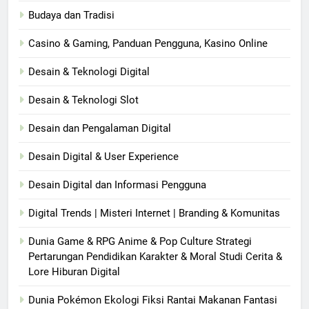
Budaya dan Tradisi
Casino & Gaming, Panduan Pengguna, Kasino Online
Desain & Teknologi Digital
Desain & Teknologi Slot
Desain dan Pengalaman Digital
Desain Digital & User Experience
Desain Digital dan Informasi Pengguna
Digital Trends | Misteri Internet | Branding & Komunitas
Dunia Game & RPG Anime & Pop Culture Strategi
Pertarungan Pendidikan Karakter & Moral Studi Cerita &
Lore Hiburan Digital
Dunia Pokémon Ekologi Fiksi Rantai Makanan Fantasi