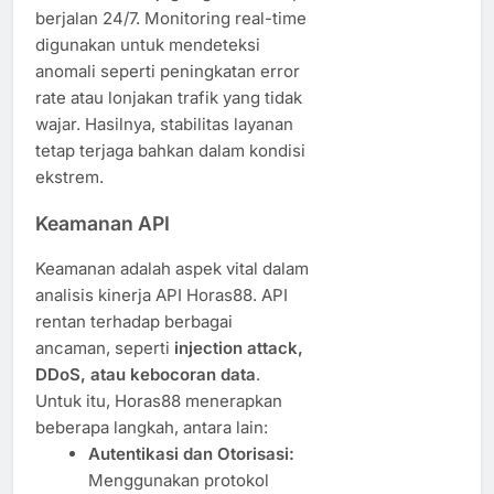
berjalan 24/7. Monitoring real-time
digunakan untuk mendeteksi
anomali seperti peningkatan error
rate atau lonjakan trafik yang tidak
wajar. Hasilnya, stabilitas layanan
tetap terjaga bahkan dalam kondisi
ekstrem.
Keamanan API
Keamanan adalah aspek vital dalam
analisis kinerja API Horas88. API
rentan terhadap berbagai
ancaman, seperti
injection attack,
DDoS, atau kebocoran data
.
Untuk itu, Horas88 menerapkan
beberapa langkah, antara lain:
Autentikasi dan Otorisasi:
Menggunakan protokol