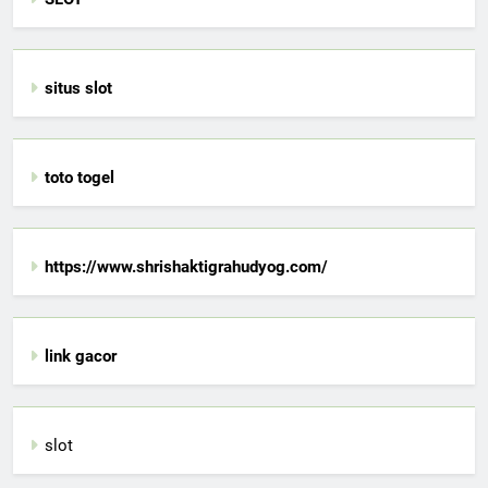
situs slot
toto togel
https://www.shrishaktigrahudyog.com/
link gacor
slot