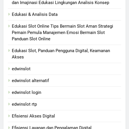
dan Imajinasi Edukasi Lingkungan Analisis Konsep
Edukasi & Analisis Data
Edukasi Slot Online Tips Bermain Slot Aman Strategi
Pemain Pemula Manajemen Emosi Bermain Slot
Panduan Slot Online
Edukasi Slot, Panduan Pengguna Digital, Keamanan
Akses
edwinslot
edwinslot alternatif
edwinslot login
edwinslot rtp
Efisiensi Akses Digital
Efisiensi Layanan dan Pengalaman Digital