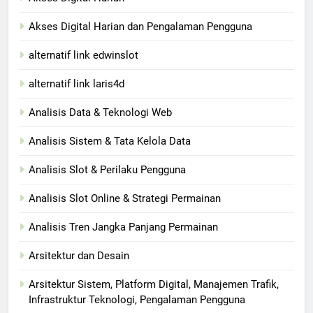
Akses Digital Harian dan Pengalaman Pengguna
alternatif link edwinslot
alternatif link laris4d
Analisis Data & Teknologi Web
Analisis Sistem & Tata Kelola Data
Analisis Slot & Perilaku Pengguna
Analisis Slot Online & Strategi Permainan
Analisis Tren Jangka Panjang Permainan
Arsitektur dan Desain
Arsitektur Sistem, Platform Digital, Manajemen Trafik,
Infrastruktur Teknologi, Pengalaman Pengguna