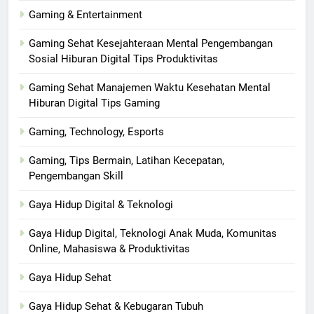
Gaming & Entertainment
Gaming Sehat Kesejahteraan Mental Pengembangan
Sosial Hiburan Digital Tips Produktivitas
Gaming Sehat Manajemen Waktu Kesehatan Mental
Hiburan Digital Tips Gaming
Gaming, Technology, Esports
Gaming, Tips Bermain, Latihan Kecepatan,
Pengembangan Skill
Gaya Hidup Digital & Teknologi
Gaya Hidup Digital, Teknologi Anak Muda, Komunitas
Online, Mahasiswa & Produktivitas
Gaya Hidup Sehat
Gaya Hidup Sehat & Kebugaran Tubuh