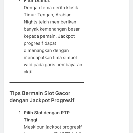
Fitur Utama:
Dengan tema cerita klasik
Timur Tengah, Arabian
Nights telah memberikan
banyak kemenangan besar
kepada pemain. Jackpot
progresif dapat
dimenangkan dengan
mendapatkan lima simbol
wild pada garis pembayaran
aktif.
Tips Bermain Slot Gacor
dengan Jackpot Progresif
Pilih Slot dengan RTP
Tinggi
Meskipun jackpot progresif