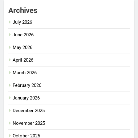
Archives
July 2026
June 2026
May 2026
April 2026
March 2026
February 2026
January 2026
December 2025
November 2025
October 2025