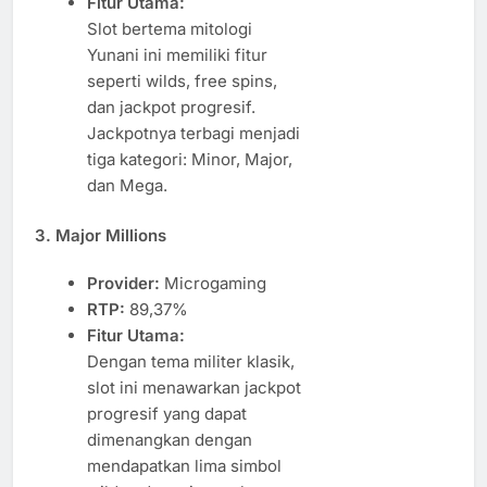
Fitur Utama:
Slot bertema mitologi
Yunani ini memiliki fitur
seperti wilds, free spins,
dan jackpot progresif.
Jackpotnya terbagi menjadi
tiga kategori: Minor, Major,
dan Mega.
3.
Major Millions
Provider:
Microgaming
RTP:
89,37%
Fitur Utama:
Dengan tema militer klasik,
slot ini menawarkan jackpot
progresif yang dapat
dimenangkan dengan
mendapatkan lima simbol