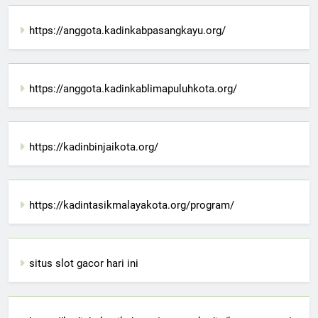
https://anggota.kadinkabpasangkayu.org/
https://anggota.kadinkablimapuluhkota.org/
https://kadinbinjaikota.org/
https://kadintasikmalayakota.org/program/
situs slot gacor hari ini