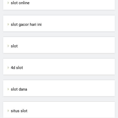
slot online
slot gacor hari ini
slot
4d slot
slot dana
situs slot