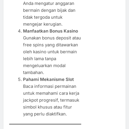
Anda mengatur anggaran
bermain dengan bijak dan
tidak tergoda untuk
mengejar kerugian.
Manfaatkan Bonus Kasino
Gunakan bonus deposit atau
free spins yang ditawarkan
oleh kasino untuk bermain
lebih lama tanpa
mengeluarkan modal
tambahan.
Pahami Mekanisme Slot
Baca informasi permainan
untuk memahami cara kerja
jackpot progresif, termasuk
simbol khusus atau fitur
yang perlu diaktifkan.