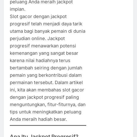
peluang Anda meraih jackpot
impian.
Slot gacor dengan jackpot
progresif telah menjadi daya tarik
utama bagi banyak pemain di dunia
perjudian online. Jackpot
progresif menawarkan potensi
kemenangan yang sangat besar
karena nilai hadiahnya terus
bertambah seiring dengan jumlah
pemain yang berkontribusi dalam
permainan tersebut. Dalam artikel
ini, kita akan membahas slot gacor
dengan jackpot progresif paling
menguntungkan, fitur-fiturnya, dan
tips untuk meningkatkan peluang
Anda meraih hadiah besar.
Apa Itu Jackpot Progresif?