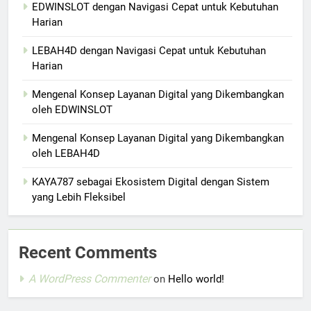
EDWINSLOT dengan Navigasi Cepat untuk Kebutuhan
Harian
LEBAH4D dengan Navigasi Cepat untuk Kebutuhan
Harian
Mengenal Konsep Layanan Digital yang Dikembangkan
oleh EDWINSLOT
Mengenal Konsep Layanan Digital yang Dikembangkan
oleh LEBAH4D
KAYA787 sebagai Ekosistem Digital dengan Sistem
yang Lebih Fleksibel
Recent Comments
A WordPress Commenter
on
Hello world!