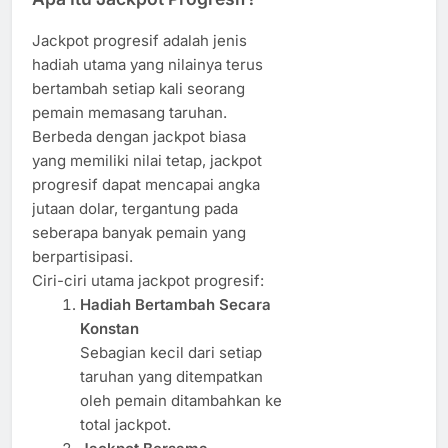
Jackpot progresif adalah jenis
hadiah utama yang nilainya terus
bertambah setiap kali seorang
pemain memasang taruhan.
Berbeda dengan jackpot biasa
yang memiliki nilai tetap, jackpot
progresif dapat mencapai angka
jutaan dolar, tergantung pada
seberapa banyak pemain yang
berpartisipasi.
Ciri-ciri utama jackpot progresif:
Hadiah Bertambah Secara
Konstan
Sebagian kecil dari setiap
taruhan yang ditempatkan
oleh pemain ditambahkan ke
total jackpot.