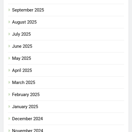
September 2025
August 2025
July 2025
June 2025
May 2025
April 2025
March 2025
February 2025
January 2025
December 2024
November 2024