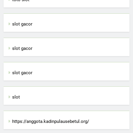
slot gacor
slot gacor
slot gacor
slot
https://anggota.kadinpulausebetul.org/