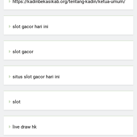
https://kadinbekasikab.org/tentang-kadin/ketua-umum/
slot gacor hari ini
slot gacor
situs slot gacor hari ini
slot
live draw hk