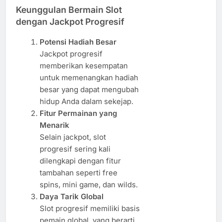
Keunggulan Bermain Slot
dengan Jackpot Progresif
Potensi Hadiah Besar
Jackpot progresif
memberikan kesempatan
untuk memenangkan hadiah
besar yang dapat mengubah
hidup Anda dalam sekejap.
Fitur Permainan yang
Menarik
Selain jackpot, slot
progresif sering kali
dilengkapi dengan fitur
tambahan seperti free
spins, mini game, dan wilds.
Daya Tarik Global
Slot progresif memiliki basis
pemain global, yang berarti