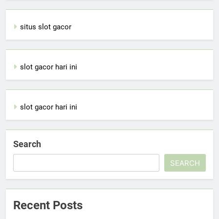
situs slot gacor
slot gacor hari ini
slot gacor hari ini
Search
SEARCH
Recent Posts