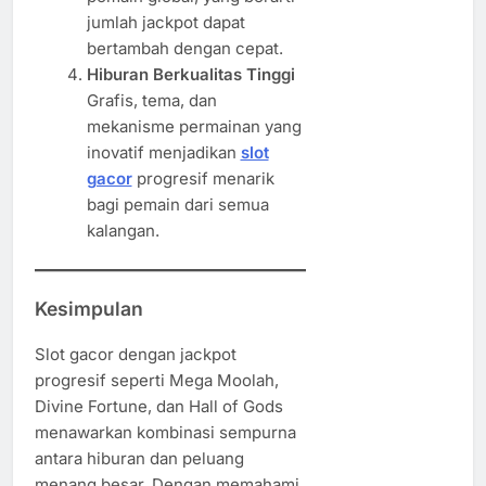
jumlah jackpot dapat
bertambah dengan cepat.
Hiburan Berkualitas Tinggi
Grafis, tema, dan
mekanisme permainan yang
inovatif menjadikan
slot
gacor
progresif menarik
bagi pemain dari semua
kalangan.
Kesimpulan
Slot gacor dengan jackpot
progresif seperti Mega Moolah,
Divine Fortune, dan Hall of Gods
menawarkan kombinasi sempurna
antara hiburan dan peluang
menang besar. Dengan memahami