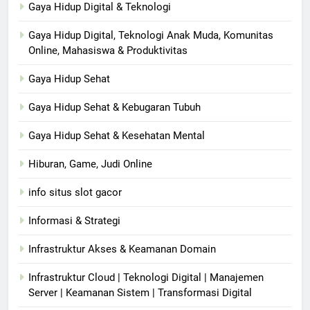
Gaya Hidup Digital & Teknologi
Gaya Hidup Digital, Teknologi Anak Muda, Komunitas
Online, Mahasiswa & Produktivitas
Gaya Hidup Sehat
Gaya Hidup Sehat & Kebugaran Tubuh
Gaya Hidup Sehat & Kesehatan Mental
Hiburan, Game, Judi Online
info situs slot gacor
Informasi & Strategi
Infrastruktur Akses & Keamanan Domain
Infrastruktur Cloud | Teknologi Digital | Manajemen
Server | Keamanan Sistem | Transformasi Digital