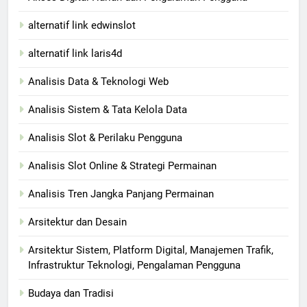
alternatif link edwinslot
alternatif link laris4d
Analisis Data & Teknologi Web
Analisis Sistem & Tata Kelola Data
Analisis Slot & Perilaku Pengguna
Analisis Slot Online & Strategi Permainan
Analisis Tren Jangka Panjang Permainan
Arsitektur dan Desain
Arsitektur Sistem, Platform Digital, Manajemen Trafik,
Infrastruktur Teknologi, Pengalaman Pengguna
Budaya dan Tradisi