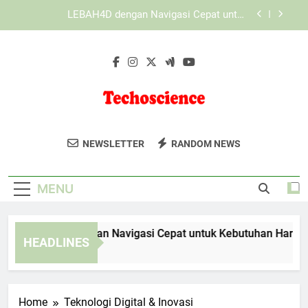
Skip
Mengenal Konsep Layanan Digital yang
to
Dikembangkan oleh EDWINSLOT
content
Mengenal Konsep Layanan Digital yang
Dikembangkan oleh LEBAH4D
EDWINSLOT dengan Navigasi Cepat untuk
Kebutuhan Harian
LEBAH4D dengan Navigasi Cepat untuk
Kebutuhan Harian
Techoscience
Dapatkan Berita Terbaru Dalam
Mengenal Konsep Layanan Digital yang
NEWSLETTER
RANDOM NEWS
Dikembangkan oleh EDWINSLOT
Teknologi Dan Sains Di Techo Science.
Mengenal Konsep Layanan Digital yang
Update Harian Untuk Para Penggemar
Dikembangkan oleh LEBAH4D
MENU
Sains.
DWINSLOT dengan Navigasi Cepat untuk Kebutuhan Harian
HEADLINES
Weeks Ago
Home
Teknologi Digital & Inovasi