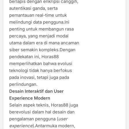
berlapis dengan enkripsi canggih,
autentikasi ganda, serta
pemantauan real-time untuk
melindungi data pengguna.Ini
penting untuk membangun rasa
percaya, yang menjadi modal
utama dalam era di mana ancaman
siber semakin kompleks.Dengan
pendekatan ini, Horas88
memperlihatkan bahwa evolusi
teknologi tidak hanya berfokus
pada inovasi, tetapi juga pada
perlindungan.
Desain Interaktif dan User
Experience Modern
Selain aspek teknis, Horas88 juga
berevolusi dalam hal desain dan
pengalaman pengguna (
user
experience
).Antarmuka modern,