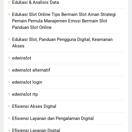
Edukasi & Analisis Data
Edukasi Slot Online Tips Bermain Slot Aman Strategi
Pemain Pemula Manajemen Emosi Bermain Slot
Panduan Slot Online
Edukasi Slot, Panduan Pengguna Digital, Keamanan
Akses
edwinslot
edwinslot alternatif
edwinslot login
edwinslot rtp
Efisiensi Akses Digital
Efisiensi Layanan dan Pengalaman Digital
Efisiensi Layanan Digital