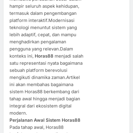
hampir seluruh aspek kehidupan,
termasuk dalam pengembangan
platform interaktif.Modernisasi
teknologi menuntut sistem yang
lebih adaptif, cepat, dan mampu
menghadirkan pengalaman
pengguna yang relevan.Dalam
konteks ini,
Horas88
menjadi salah
satu representasi nyata bagaimana
sebuah platform berevolusi
mengikuti dinamika zaman.Artikel
ini akan membahas bagaimana
sistem Horas88 berkembang dari
tahap awal hingga menjadi bagian
integral dari ekosistem digital
modern.
Perjalanan Awal Sistem Horas88
Pada tahap awal, Horas88