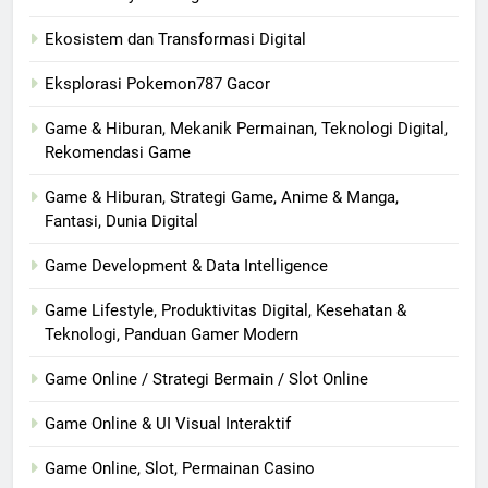
Ekosistem dan Transformasi Digital
Eksplorasi Pokemon787 Gacor
Game & Hiburan, Mekanik Permainan, Teknologi Digital,
Rekomendasi Game
Game & Hiburan, Strategi Game, Anime & Manga,
Fantasi, Dunia Digital
Game Development & Data Intelligence
Game Lifestyle, Produktivitas Digital, Kesehatan &
Teknologi, Panduan Gamer Modern
Game Online / Strategi Bermain / Slot Online
Game Online & UI Visual Interaktif
Game Online, Slot, Permainan Casino