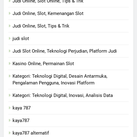
Judi Online, Slot Online, Tips & Trik
Judi Online, Slot, Kemenangan Slot
Judi Online, Slot, Tips & Trik
judi slot
Judi Slot Online, Teknologi Perjudian, Platform Judi
Kasino Online, Permainan Slot
Kategori: Teknologi Digital, Desain Antarmuka,
Pengalaman Pengguna, Inovasi Platform
Kategori: Teknologi Digital, Inovasi, Analisis Data
kaya 787
kaya787
kaya787 alternatif