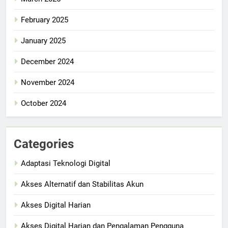
February 2025
January 2025
December 2024
November 2024
October 2024
Categories
Adaptasi Teknologi Digital
Akses Alternatif dan Stabilitas Akun
Akses Digital Harian
Akses Digital Harian dan Pengalaman Pengguna