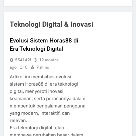
Teknologi Digital & Inovasi
Evolusi Sistem Horas88 di
Era Teknologi Digital
554142f
12 months
ago
0
7 mins
Artikel ini membahas evolusi
sistem Horas88 di era teknologi
digital, menyoroti inovasi,
keamanan, serta peranannya dalam
membentuk pengalaman pengguna
yang modern, interaktif, dan
relevan.
Era teknologi digital telah
membawa perubahan besar dalam