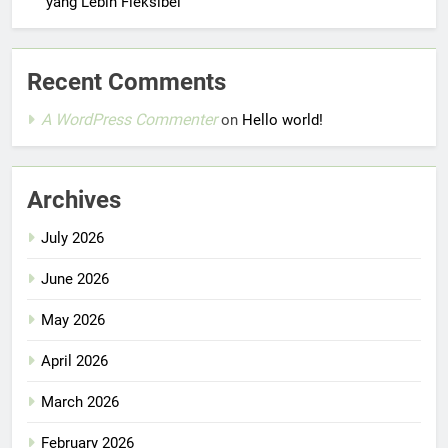
yang Lebih Fleksibel
Recent Comments
A WordPress Commenter
on
Hello world!
Archives
July 2026
June 2026
May 2026
April 2026
March 2026
February 2026