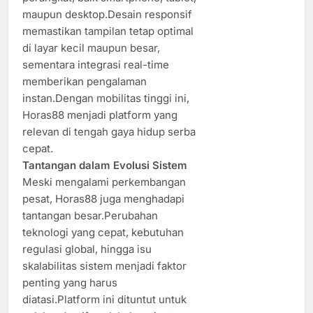
maupun desktop.Desain responsif
memastikan tampilan tetap optimal
di layar kecil maupun besar,
sementara integrasi real-time
memberikan pengalaman
instan.Dengan mobilitas tinggi ini,
Horas88 menjadi platform yang
relevan di tengah gaya hidup serba
cepat.
Tantangan dalam Evolusi Sistem
Meski mengalami perkembangan
pesat, Horas88 juga menghadapi
tantangan besar.Perubahan
teknologi yang cepat, kebutuhan
regulasi global, hingga isu
skalabilitas sistem menjadi faktor
penting yang harus
diatasi.Platform ini dituntut untuk