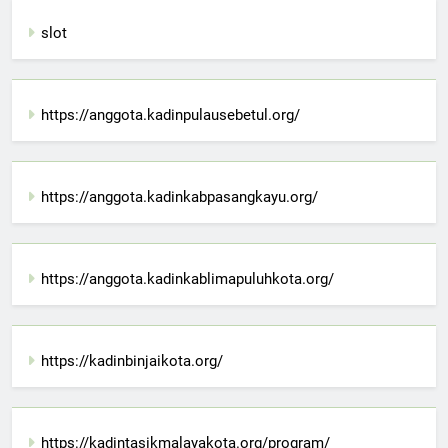
slot
https://anggota.kadinpulausebetul.org/
https://anggota.kadinkabpasangkayu.org/
https://anggota.kadinkablimapuluhkota.org/
https://kadinbinjaikota.org/
https://kadintasikmalayakota.org/program/