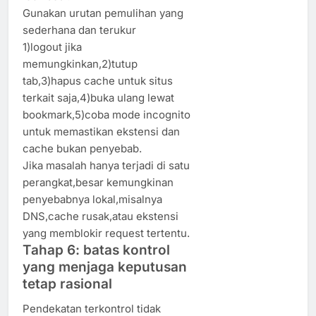
Gunakan urutan pemulihan yang
sederhana dan terukur
1)logout jika
memungkinkan,2)tutup
tab,3)hapus cache untuk situs
terkait saja,4)buka ulang lewat
bookmark,5)coba mode incognito
untuk memastikan ekstensi dan
cache bukan penyebab.
Jika masalah hanya terjadi di satu
perangkat,besar kemungkinan
penyebabnya lokal,misalnya
DNS,cache rusak,atau ekstensi
yang memblokir request tertentu.
Tahap 6: batas kontrol
yang menjaga keputusan
tetap rasional
Pendekatan terkontrol tidak