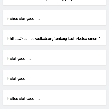
situs slot gacor hari ini
https://kadinbekasikab.org/tentang-kadin/ketua-umum/
slot gacor hari ini
slot gacor
situs slot gacor hari ini