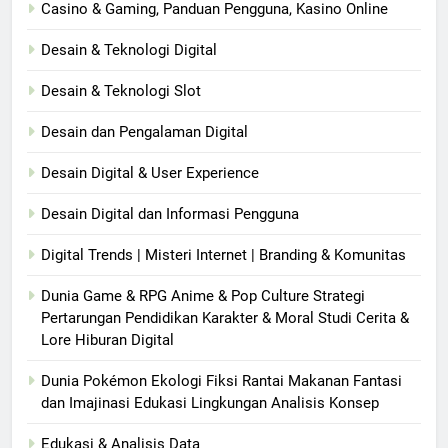
Casino & Gaming, Panduan Pengguna, Kasino Online
Desain & Teknologi Digital
Desain & Teknologi Slot
Desain dan Pengalaman Digital
Desain Digital & User Experience
Desain Digital dan Informasi Pengguna
Digital Trends | Misteri Internet | Branding & Komunitas
Dunia Game & RPG Anime & Pop Culture Strategi
Pertarungan Pendidikan Karakter & Moral Studi Cerita &
Lore Hiburan Digital
Dunia Pokémon Ekologi Fiksi Rantai Makanan Fantasi
dan Imajinasi Edukasi Lingkungan Analisis Konsep
Edukasi & Analisis Data