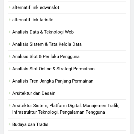
alternatif link edwinslot
alternatif link laris4d
Analisis Data & Teknologi Web
Analisis Sistem & Tata Kelola Data
Analisis Slot & Perilaku Pengguna
Analisis Slot Online & Strategi Permainan
Analisis Tren Jangka Panjang Permainan
Arsitektur dan Desain
Arsitektur Sistem, Platform Digital, Manajemen Trafik,
Infrastruktur Teknologi, Pengalaman Pengguna
Budaya dan Tradisi