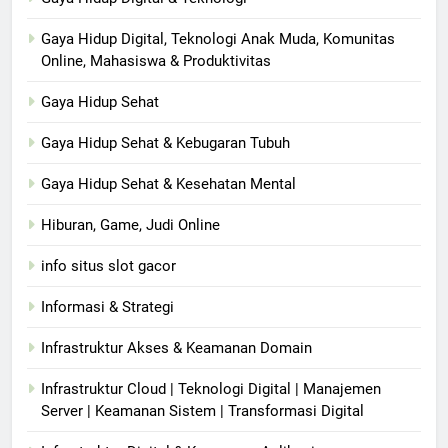
Gaya Hidup Digital, Teknologi Anak Muda, Komunitas
Online, Mahasiswa & Produktivitas
Gaya Hidup Sehat
Gaya Hidup Sehat & Kebugaran Tubuh
Gaya Hidup Sehat & Kesehatan Mental
Hiburan, Game, Judi Online
info situs slot gacor
Informasi & Strategi
Infrastruktur Akses & Keamanan Domain
Infrastruktur Cloud | Teknologi Digital | Manajemen
Server | Keamanan Sistem | Transformasi Digital