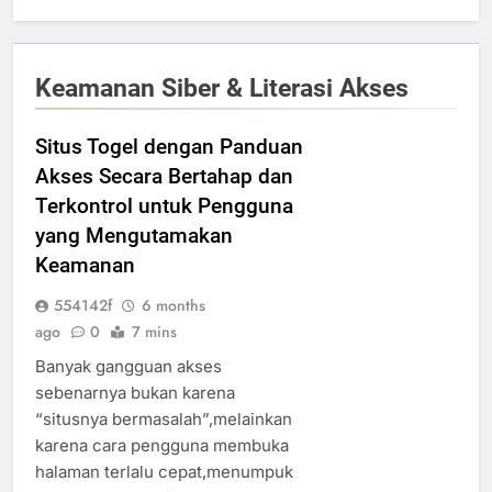
Keamanan Siber & Literasi Akses
Situs Togel dengan Panduan
Akses Secara Bertahap dan
Terkontrol untuk Pengguna
yang Mengutamakan
Keamanan
554142f
6 months
ago
0
7 mins
Banyak gangguan akses
sebenarnya bukan karena
“situsnya bermasalah”,melainkan
karena cara pengguna membuka
halaman terlalu cepat,menumpuk