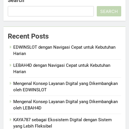
Search
SEARCH
Recent Posts
EDWINSLOT dengan Navigasi Cepat untuk Kebutuhan
Harian
LEBAH4D dengan Navigasi Cepat untuk Kebutuhan
Harian
Mengenal Konsep Layanan Digital yang Dikembangkan
oleh EDWINSLOT
Mengenal Konsep Layanan Digital yang Dikembangkan
oleh LEBAH4D
KAYA787 sebagai Ekosistem Digital dengan Sistem
yang Lebih Fleksibel