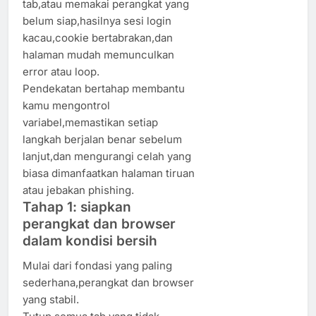
tab,atau memakai perangkat yang
belum siap,hasilnya sesi login
kacau,cookie bertabrakan,dan
halaman mudah memunculkan
error atau loop.
Pendekatan bertahap membantu
kamu mengontrol
variabel,memastikan setiap
langkah berjalan benar sebelum
lanjut,dan mengurangi celah yang
biasa dimanfaatkan halaman tiruan
atau jebakan phishing.
Tahap 1: siapkan
perangkat dan browser
dalam kondisi bersih
Mulai dari fondasi yang paling
sederhana,perangkat dan browser
yang stabil.