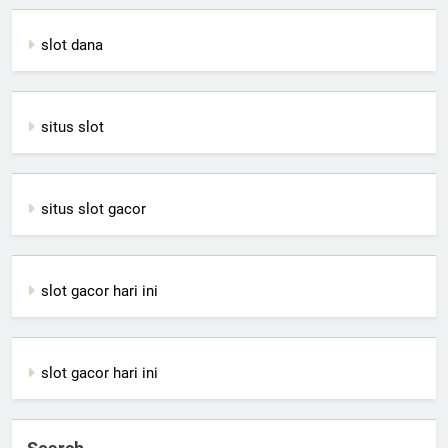
slot dana
situs slot
situs slot gacor
slot gacor hari ini
slot gacor hari ini