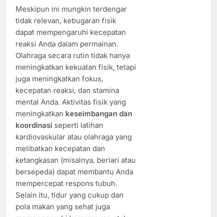
Meskipun ini mungkin terdengar
tidak relevan, kebugaran fisik
dapat mempengaruhi kecepatan
reaksi Anda dalam permainan.
Olahraga secara rutin tidak hanya
meningkatkan kekuatan fisik, tetapi
juga meningkatkan fokus,
kecepatan reaksi, dan stamina
mental Anda. Aktivitas fisik yang
meningkatkan
keseimbangan dan
koordinasi
seperti latihan
kardiovaskular atau olahraga yang
melibatkan kecepatan dan
ketangkasan (misalnya, berlari atau
bersepeda) dapat membantu Anda
mempercepat respons tubuh.
Selain itu, tidur yang cukup dan
pola makan yang sehat juga