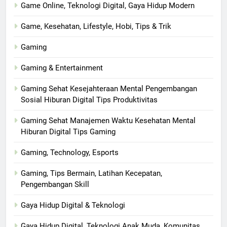
Game Online, Teknologi Digital, Gaya Hidup Modern
Game, Kesehatan, Lifestyle, Hobi, Tips & Trik
Gaming
Gaming & Entertainment
Gaming Sehat Kesejahteraan Mental Pengembangan
Sosial Hiburan Digital Tips Produktivitas
Gaming Sehat Manajemen Waktu Kesehatan Mental
Hiburan Digital Tips Gaming
Gaming, Technology, Esports
Gaming, Tips Bermain, Latihan Kecepatan,
Pengembangan Skill
Gaya Hidup Digital & Teknologi
Gaya Hidup Digital, Teknologi Anak Muda, Komunitas