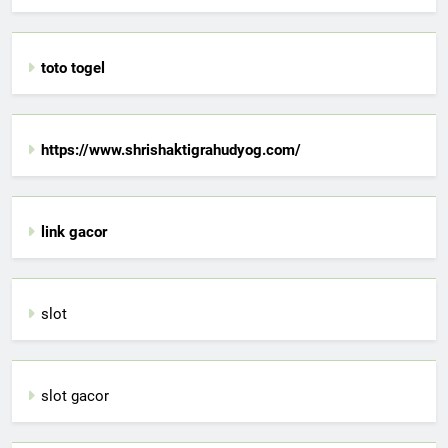
toto togel
https://www.shrishaktigrahudyog.com/
link gacor
slot
slot gacor