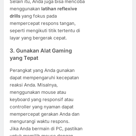
Selain itu, Anda juga bisa mencoba
menggunakan
latihan reflexive
drills
yang fokus pada
mempercepat respons tangan,
seperti mengikuti titik tertentu di
layar yang bergerak cepat.
3. Gunakan Alat Gaming
yang Tepat
Perangkat yang Anda gunakan
dapat mempengaruhi kecepatan
reaksi Anda. Misalnya,
menggunakan mouse atau
keyboard yang responsif atau
controller yang nyaman dapat
mempercepat gerakan Anda dan
mengurangi waktu respons.
Jika Anda bermain di PC, pastikan
untuk memilih mouse dengan