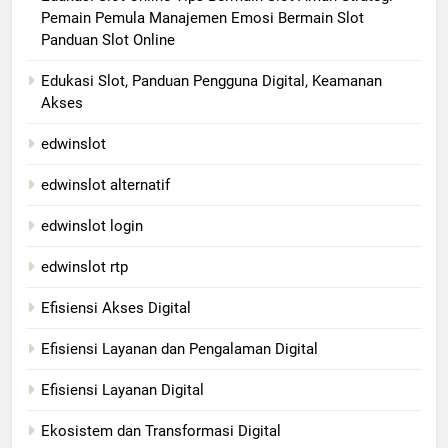
Pemain Pemula Manajemen Emosi Bermain Slot
Panduan Slot Online
Edukasi Slot, Panduan Pengguna Digital, Keamanan
Akses
edwinslot
edwinslot alternatif
edwinslot login
edwinslot rtp
Efisiensi Akses Digital
Efisiensi Layanan dan Pengalaman Digital
Efisiensi Layanan Digital
Ekosistem dan Transformasi Digital