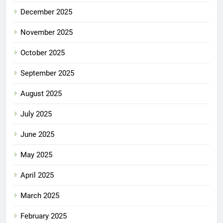
December 2025
November 2025
October 2025
September 2025
August 2025
July 2025
June 2025
May 2025
April 2025
March 2025
February 2025