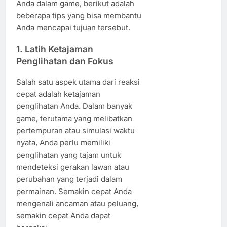
Anda dalam game, berikut adalah
beberapa tips yang bisa membantu
Anda mencapai tujuan tersebut.
1. Latih Ketajaman
Penglihatan dan Fokus
Salah satu aspek utama dari reaksi
cepat adalah ketajaman
penglihatan Anda. Dalam banyak
game, terutama yang melibatkan
pertempuran atau simulasi waktu
nyata, Anda perlu memiliki
penglihatan yang tajam untuk
mendeteksi gerakan lawan atau
perubahan yang terjadi dalam
permainan. Semakin cepat Anda
mengenali ancaman atau peluang,
semakin cepat Anda dapat