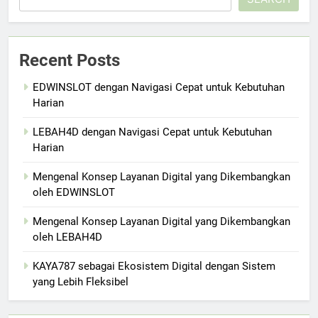
Recent Posts
EDWINSLOT dengan Navigasi Cepat untuk Kebutuhan
Harian
LEBAH4D dengan Navigasi Cepat untuk Kebutuhan
Harian
Mengenal Konsep Layanan Digital yang Dikembangkan
oleh EDWINSLOT
Mengenal Konsep Layanan Digital yang Dikembangkan
oleh LEBAH4D
KAYA787 sebagai Ekosistem Digital dengan Sistem
yang Lebih Fleksibel