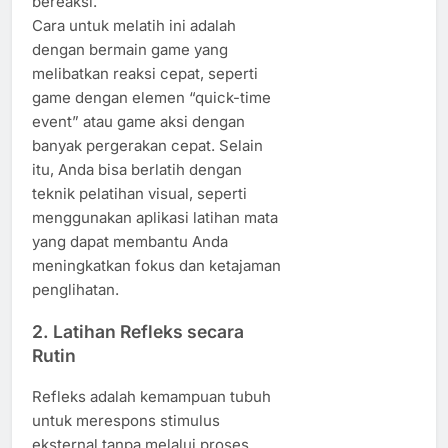
bereaksi.
Cara untuk melatih ini adalah
dengan bermain game yang
melibatkan reaksi cepat, seperti
game dengan elemen “quick-time
event” atau game aksi dengan
banyak pergerakan cepat. Selain
itu, Anda bisa berlatih dengan
teknik pelatihan visual, seperti
menggunakan aplikasi latihan mata
yang dapat membantu Anda
meningkatkan fokus dan ketajaman
penglihatan.
2. Latihan Refleks secara
Rutin
Refleks adalah kemampuan tubuh
untuk merespons stimulus
eksternal tanpa melalui proses