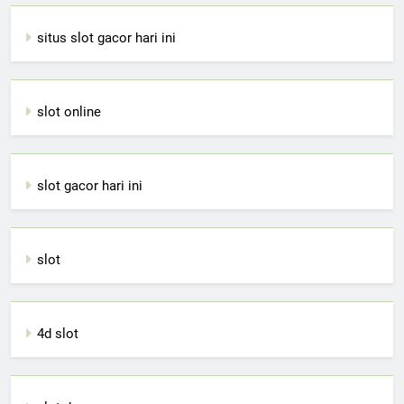
situs slot gacor hari ini
slot online
slot gacor hari ini
slot
4d slot