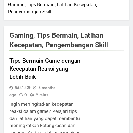
Gaming, Tips Bermain, Latihan Kecepatan,
Pengembangan Skill
Gaming, Tips Bermain, Latihan
Kecepatan, Pengembangan Skill
Tips Bermain Game dengan
Kecepatan Reaksi yang
Lebih Baik
554142f
8 months
ago
0
9 mins
Ingin meningkatkan kecepatan
reaksi dalam game? Pelajari tips
dan latihan yang dapat membantu
meningkatkan ketangkasan dan
respons Anda di dalam permainan.