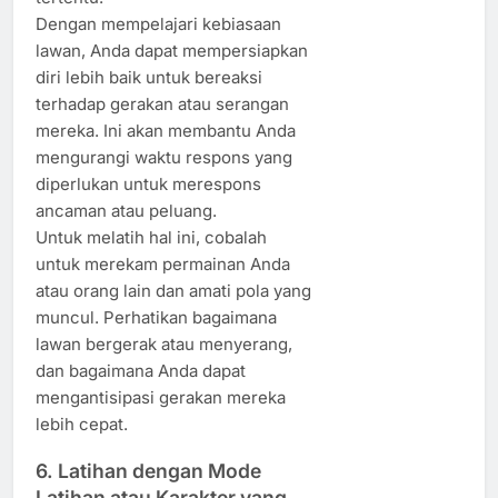
Dengan mempelajari kebiasaan
lawan, Anda dapat mempersiapkan
diri lebih baik untuk bereaksi
terhadap gerakan atau serangan
mereka. Ini akan membantu Anda
mengurangi waktu respons yang
diperlukan untuk merespons
ancaman atau peluang.
Untuk melatih hal ini, cobalah
untuk merekam permainan Anda
atau orang lain dan amati pola yang
muncul. Perhatikan bagaimana
lawan bergerak atau menyerang,
dan bagaimana Anda dapat
mengantisipasi gerakan mereka
lebih cepat.
6. Latihan dengan Mode
Latihan atau Karakter yang