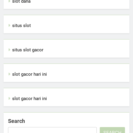
slot dana
situs slot
situs slot gacor
slot gacor hari ini
slot gacor hari ini
Search
SEARCH