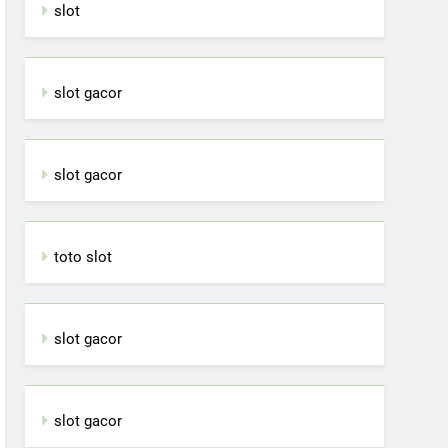
slot
slot gacor
slot gacor
toto slot
slot gacor
slot gacor