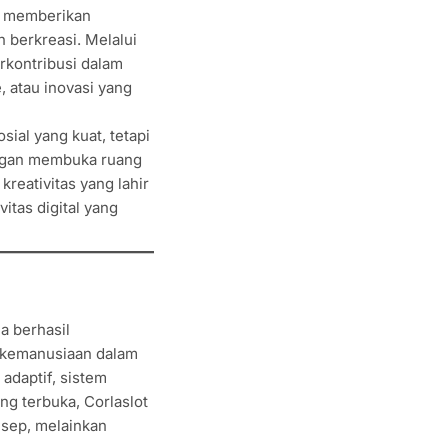
ti memberikan
 berkreasi. Melalui
rkontribusi dalam
e, atau inovasi yang
sial yang kuat, tetapi
ngan membuka ruang
kreativitas yang lahir
itas digital yang
a berhasil
 kemanusiaan dalam
adaptif, sistem
ng terbuka, Corlaslot
nsep, melainkan