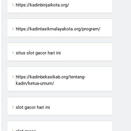
https://kadinbinjaikota.org/
https://kadintasikmalayakota.org/program/
situs slot gacor hari ini
https://kadinbekasikab.org/tentang-
kadin/ketua-umum/
slot gacor hari ini