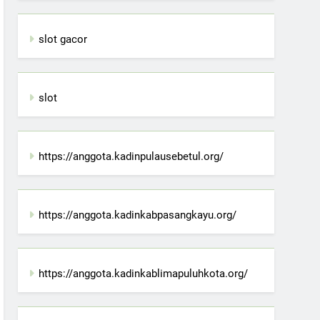
slot gacor
slot
https://anggota.kadinpulausebetul.org/
https://anggota.kadinkabpasangkayu.org/
https://anggota.kadinkablimapuluhkota.org/