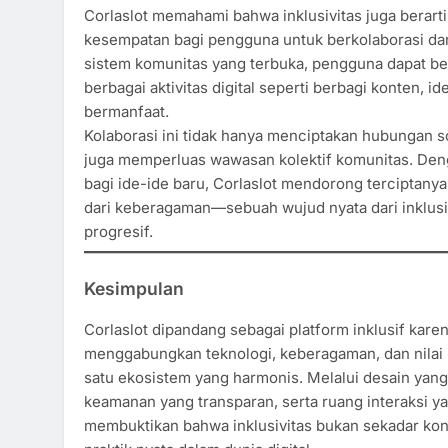
Corlaslot memahami bahwa inklusivitas juga berar
kesempatan bagi pengguna untuk berkolaborasi dan
sistem komunitas yang terbuka, pengguna dapat be
berbagai aktivitas digital seperti berbagi konten, id
bermanfaat.
Kolaborasi ini tidak hanya menciptakan hubungan so
juga memperluas wawasan kolektif komunitas. De
bagi ide-ide baru, Corlaslot mendorong terciptanya 
dari keberagaman—sebuah wujud nyata dari inklusiv
progresif.
Kesimpulan
Corlaslot dipandang sebagai platform inklusif karen
menggabungkan teknologi, keberagaman, dan nilai
satu ekosistem yang harmonis. Melalui desain yang 
keamanan yang transparan, serta ruang interaksi ya
membuktikan bahwa inklusivitas bukan sekadar ko