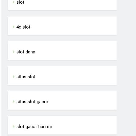
slot
4d slot
slot dana
situs slot
situs slot gacor
slot gacor hari ini