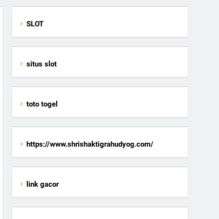
SLOT
situs slot
toto togel
https://www.shrishaktigrahudyog.com/
link gacor