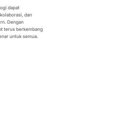
ogi dapat
kolaborasi, dan
rn. Dengan
ot terus berkembang
benar untuk semua.