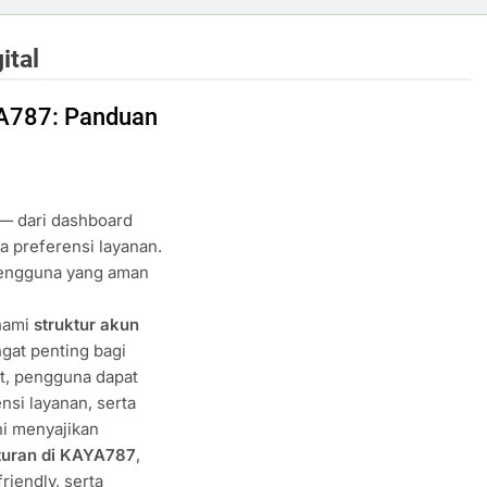
ital
YA787: Panduan
— dari dashboard
a preferensi layanan.
pengguna yang aman
hami
struktur akun
gat penting bagi
t, pengguna dapat
nsi layanan, serta
ni menyajikan
turan di KAYA787
,
iendly, serta