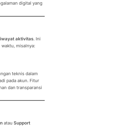
alaman digital yang
riwayat aktivitas
. Ini
 waktu, misalnya:
ungan teknis dalam
di pada akun. Fitur
nan dan transparansi
an
atau
Support