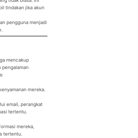
ng tidak biasa. Ini
 tindakan jika akun
man pengguna menjadi
n.
ga mencakup
an pengalaman
a:
 kenyamanan mereka.
ui email, perangkat
asi tertentu.
nformasi mereka,
s tertentu.