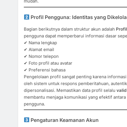
mudah.
Profil Pengguna: Identitas yang Dikelola
Bagian berikutnya dalam struktur akun adalah
Profi
pengguna dapat memperbarui informasi dasar seper
✔ Nama lengkap
✔ Alamat email
✔ Nomor telepon
✔ Foto profil atau avatar
✔ Preferensi bahasa
Pengelolaan profil sangat penting karena informasi
oleh sistem untuk respons pemberitahuan, autentik
dipersonalisasi. Memastikan data profil selalu
valid
membantu menjaga komunikasi yang efektif antara
pengguna.
Pengaturan Keamanan Akun