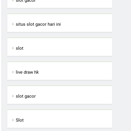
slot gacor
situs slot gacor hari ini
slot
live draw hk
slot gacor
Slot