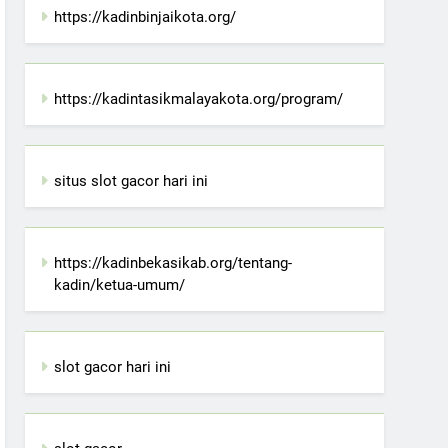
https://kadinbinjaikota.org/
https://kadintasikmalayakota.org/program/
situs slot gacor hari ini
https://kadinbekasikab.org/tentang-
kadin/ketua-umum/
slot gacor hari ini