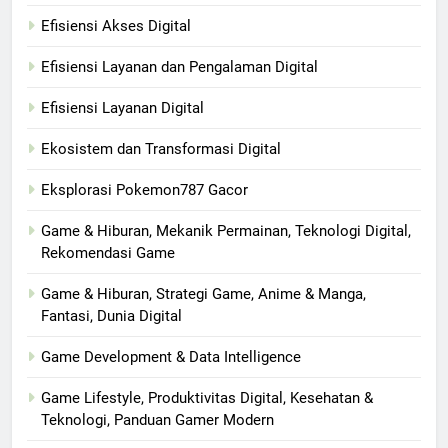
Efisiensi Akses Digital
Efisiensi Layanan dan Pengalaman Digital
Efisiensi Layanan Digital
Ekosistem dan Transformasi Digital
Eksplorasi Pokemon787 Gacor
Game & Hiburan, Mekanik Permainan, Teknologi Digital,
Rekomendasi Game
Game & Hiburan, Strategi Game, Anime & Manga,
Fantasi, Dunia Digital
Game Development & Data Intelligence
Game Lifestyle, Produktivitas Digital, Kesehatan &
Teknologi, Panduan Gamer Modern