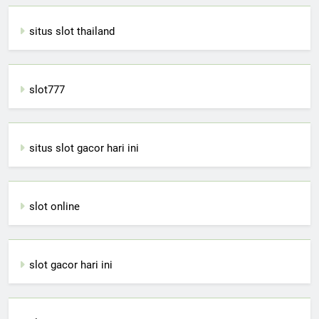
situs slot thailand
slot777
situs slot gacor hari ini
slot online
slot gacor hari ini