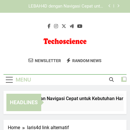
Skip
Mengenal Konsep Layanan Digital yang
to
Dikembangkan oleh EDWINSLOT
content
Mengenal Konsep Layanan Digital yang
Dikembangkan oleh LEBAH4D
EDWINSLOT dengan Navigasi Cepat untuk
Kebutuhan Harian
LEBAH4D dengan Navigasi Cepat untuk
Kebutuhan Harian
Techoscience
Dapatkan Berita Terbaru Dalam
Mengenal Konsep Layanan Digital yang
NEWSLETTER
RANDOM NEWS
Dikembangkan oleh EDWINSLOT
Teknologi Dan Sains Di Techo Science.
Mengenal Konsep Layanan Digital yang
Update Harian Untuk Para Penggemar
Dikembangkan oleh LEBAH4D
MENU
Sains.
WINSLOT dengan Navigasi Cepat untuk Kebutuhan Harian
HEADLINES
Weeks Ago
Home
laris4d link alternatif