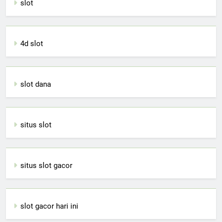
slot
4d slot
slot dana
situs slot
situs slot gacor
slot gacor hari ini