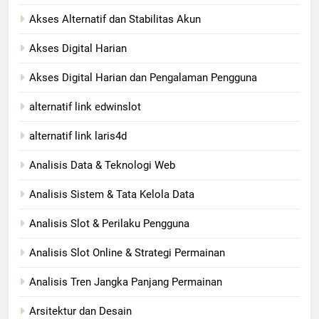
Akses Alternatif dan Stabilitas Akun
Akses Digital Harian
Akses Digital Harian dan Pengalaman Pengguna
alternatif link edwinslot
alternatif link laris4d
Analisis Data & Teknologi Web
Analisis Sistem & Tata Kelola Data
Analisis Slot & Perilaku Pengguna
Analisis Slot Online & Strategi Permainan
Analisis Tren Jangka Panjang Permainan
Arsitektur dan Desain