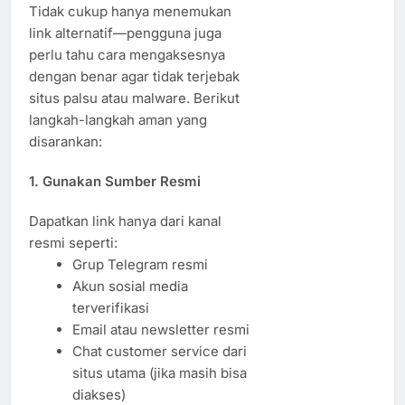
Tidak cukup hanya menemukan
link alternatif—pengguna juga
perlu tahu cara mengaksesnya
dengan benar agar tidak terjebak
situs palsu atau malware. Berikut
langkah-langkah aman yang
disarankan:
1. Gunakan Sumber Resmi
Dapatkan link hanya dari kanal
resmi seperti:
Grup Telegram resmi
Akun sosial media
terverifikasi
Email atau newsletter resmi
Chat customer service dari
situs utama (jika masih bisa
diakses)