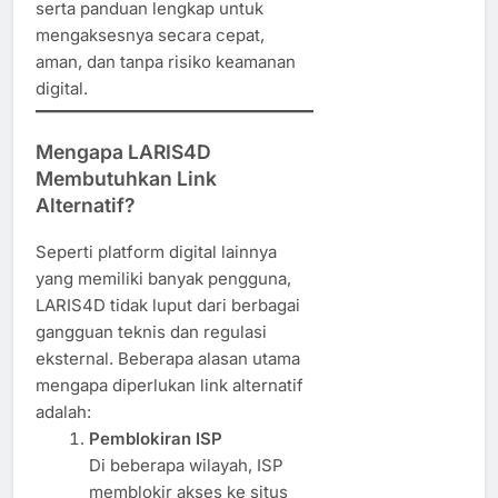
serta panduan lengkap untuk
mengaksesnya secara cepat,
aman, dan tanpa risiko keamanan
digital.
Mengapa LARIS4D
Membutuhkan Link
Alternatif?
Seperti platform digital lainnya
yang memiliki banyak pengguna,
LARIS4D tidak luput dari berbagai
gangguan teknis dan regulasi
eksternal. Beberapa alasan utama
mengapa diperlukan link alternatif
adalah:
Pemblokiran ISP
Di beberapa wilayah, ISP
memblokir akses ke situs