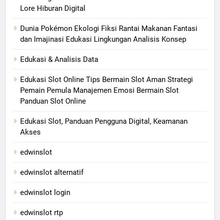
Lore Hiburan Digital
Dunia Pokémon Ekologi Fiksi Rantai Makanan Fantasi
dan Imajinasi Edukasi Lingkungan Analisis Konsep
Edukasi & Analisis Data
Edukasi Slot Online Tips Bermain Slot Aman Strategi
Pemain Pemula Manajemen Emosi Bermain Slot
Panduan Slot Online
Edukasi Slot, Panduan Pengguna Digital, Keamanan
Akses
edwinslot
edwinslot alternatif
edwinslot login
edwinslot rtp