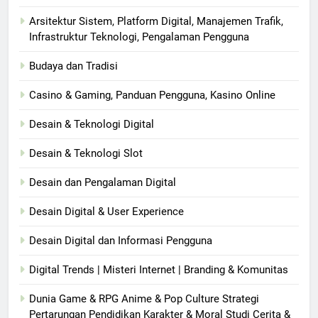
Arsitektur Sistem, Platform Digital, Manajemen Trafik,
Infrastruktur Teknologi, Pengalaman Pengguna
Budaya dan Tradisi
Casino & Gaming, Panduan Pengguna, Kasino Online
Desain & Teknologi Digital
Desain & Teknologi Slot
Desain dan Pengalaman Digital
Desain Digital & User Experience
Desain Digital dan Informasi Pengguna
Digital Trends | Misteri Internet | Branding & Komunitas
Dunia Game & RPG Anime & Pop Culture Strategi
Pertarungan Pendidikan Karakter & Moral Studi Cerita &