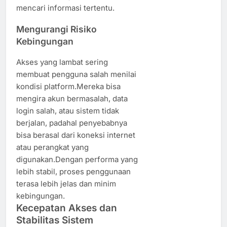
mencari informasi tertentu.
Mengurangi Risiko
Kebingungan
Akses yang lambat sering
membuat pengguna salah menilai
kondisi platform.Mereka bisa
mengira akun bermasalah, data
login salah, atau sistem tidak
berjalan, padahal penyebabnya
bisa berasal dari koneksi internet
atau perangkat yang
digunakan.Dengan performa yang
lebih stabil, proses penggunaan
terasa lebih jelas dan minim
kebingungan.
Kecepatan Akses dan
Stabilitas Sistem