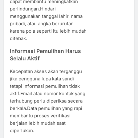
dapat membantu meningkatkan
perlindungan.Hindari
menggunakan tanggal lahir, nama
pribadi, atau angka berurutan
karena pola seperti itu lebih mudah
ditebak.
Informasi Pemulihan Harus
Selalu Aktif
Kecepatan akses akan terganggu
jika pengguna lupa kata sandi
tetapi informasi pemulihan tidak
aktif.Email atau nomor kontak yang
terhubung perlu diperiksa secara
berkala.Data pemulihan yang rapi
membantu proses verifikasi
berjalan lebih mudah saat
diperlukan.