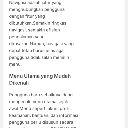
Navigasi adalah jalur yang
menghubungkan pengguna
dengan fitur yang
dibutuhkan.Semakin ringkas
navigasi, semakin efisien
pengalaman yang
dirasakan.Namun, navigasi yang
cepat tetap harus jelas agar
pengguna tidak salah memilih
menu.
Menu Utama yang Mudah
Dikenali
Pengguna baru sebaiknya dapat
mengenali menu utama sejak
awal.Menu seperti akun, profil,
keamanan, bantuan, dan informasi
pengguna perlu disusun secara