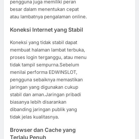
pengguna juga memiliki peran
besar dalam menentukan cepat
atau lambatnya pengalaman online.
Koneksi Internet yang Stabil
Koneksi yang tidak stabil dapat
membuat halaman lambat terbuka,
proses login terganggu, atau menu
tidak tampil sempurna.Sebelum
menilai performa EDWINSLOT,
pengguna sebaiknya memastikan
jaringan yang digunakan cukup
stabil dan aman.Jaringan pribadi
biasanya lebih disarankan
dibanding jaringan publik yang
tidak jelas kualitasnya.
Browser dan Cache yang
Terlalu Penuh