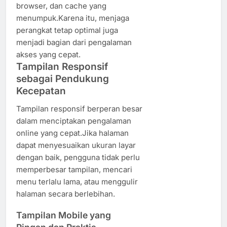
browser, dan cache yang
menumpuk.Karena itu, menjaga
perangkat tetap optimal juga
menjadi bagian dari pengalaman
akses yang cepat.
Tampilan Responsif
sebagai Pendukung
Kecepatan
Tampilan responsif berperan besar
dalam menciptakan pengalaman
online yang cepat.Jika halaman
dapat menyesuaikan ukuran layar
dengan baik, pengguna tidak perlu
memperbesar tampilan, mencari
menu terlalu lama, atau menggulir
halaman secara berlebihan.
Tampilan Mobile yang