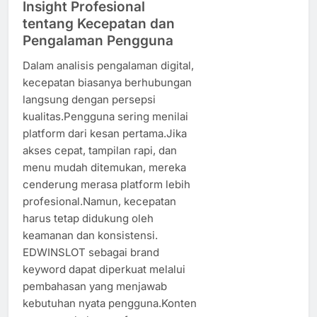
Insight Profesional
tentang Kecepatan dan
Pengalaman Pengguna
Dalam analisis pengalaman digital,
kecepatan biasanya berhubungan
langsung dengan persepsi
kualitas.Pengguna sering menilai
platform dari kesan pertama.Jika
akses cepat, tampilan rapi, dan
menu mudah ditemukan, mereka
cenderung merasa platform lebih
profesional.Namun, kecepatan
harus tetap didukung oleh
keamanan dan konsistensi.
EDWINSLOT sebagai brand
keyword dapat diperkuat melalui
pembahasan yang menjawab
kebutuhan nyata pengguna.Konten