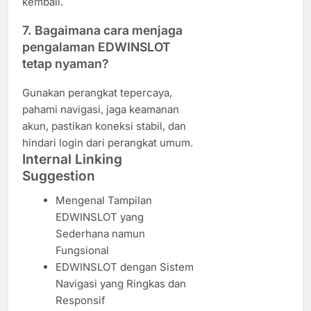
kembali.
7. Bagaimana cara menjaga
pengalaman EDWINSLOT
tetap nyaman?
Gunakan perangkat tepercaya,
pahami navigasi, jaga keamanan
akun, pastikan koneksi stabil, dan
hindari login dari perangkat umum.
Internal Linking
Suggestion
Mengenal Tampilan
EDWINSLOT yang
Sederhana namun
Fungsional
EDWINSLOT dengan Sistem
Navigasi yang Ringkas dan
Responsif