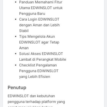
Panduan Memahami Fitur
Utama EDWINSLOT untuk
Pengguna Baru
Cara Login EDWINSLOT
dengan Aman dan Lebih
Stabil
Tips Mengelola Akun
EDWINSLOT agar Tetap
Aman
Solusi Akses EDWINSLOT
Lambat di Perangkat Mobile
Checklist Pengalaman
Pengguna EDWINSLOT
yang Lebih Efisien
Penutup
EDWINSLOT dan kebutuhan
pengguna terhadap platform yang