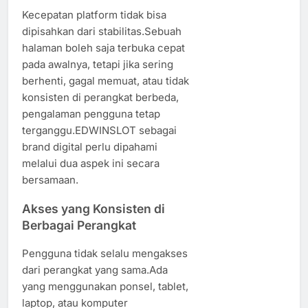
Kecepatan platform tidak bisa
dipisahkan dari stabilitas.Sebuah
halaman boleh saja terbuka cepat
pada awalnya, tetapi jika sering
berhenti, gagal memuat, atau tidak
konsisten di perangkat berbeda,
pengalaman pengguna tetap
terganggu.EDWINSLOT sebagai
brand digital perlu dipahami
melalui dua aspek ini secara
bersamaan.
Akses yang Konsisten di
Berbagai Perangkat
Pengguna tidak selalu mengakses
dari perangkat yang sama.Ada
yang menggunakan ponsel, tablet,
laptop, atau komputer