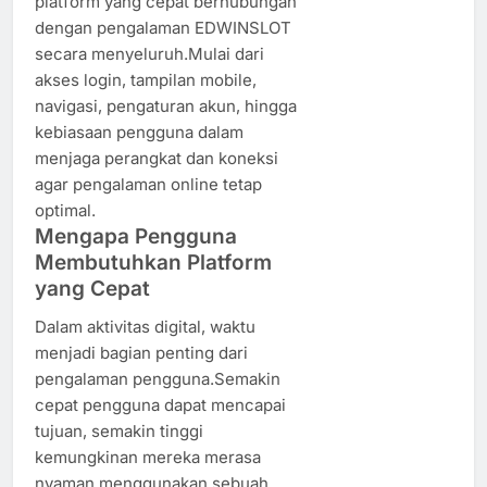
platform yang cepat berhubungan
dengan pengalaman EDWINSLOT
secara menyeluruh.Mulai dari
akses login, tampilan mobile,
navigasi, pengaturan akun, hingga
kebiasaan pengguna dalam
menjaga perangkat dan koneksi
agar pengalaman online tetap
optimal.
Mengapa Pengguna
Membutuhkan Platform
yang Cepat
Dalam aktivitas digital, waktu
menjadi bagian penting dari
pengalaman pengguna.Semakin
cepat pengguna dapat mencapai
tujuan, semakin tinggi
kemungkinan mereka merasa
nyaman menggunakan sebuah