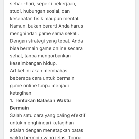
sehari-hari, seperti pekerjaan,
studi, hubungan sosial, dan
kesehatan fisik maupun mental.
Namun, bukan berarti Anda harus
menghindari game sama sekali.
Dengan strategi yang tepat, Anda
bisa bermain game online secara
sehat, tanpa mengorbankan
keseimbangan hidup.
Artikel ini akan membahas
beberapa cara untuk bermain
game online tanpa menjadi
ketagihan.
1. Tentukan Batasan Waktu
Bermain
Salah satu cara yang paling efektif
untuk menghindari ketagihan
adalah dengan menetapkan batas
waktu bermain yang jelas. Tanpa