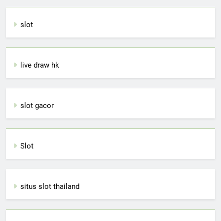
slot
live draw hk
slot gacor
Slot
situs slot thailand