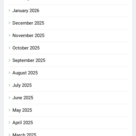
January 2026
December 2025
November 2025
October 2025
September 2025
August 2025
July 2025
June 2025
May 2025
April 2025
March 2025