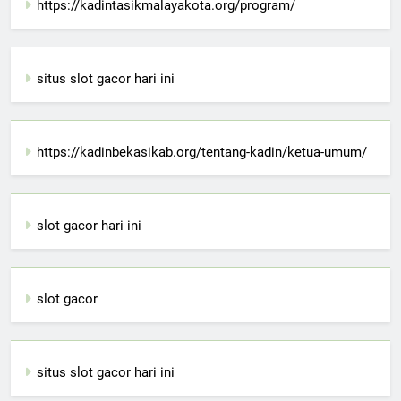
https://kadintasikmalayakota.org/program/
situs slot gacor hari ini
https://kadinbekasikab.org/tentang-kadin/ketua-umum/
slot gacor hari ini
slot gacor
situs slot gacor hari ini