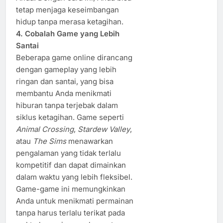
tetap menjaga keseimbangan
hidup tanpa merasa ketagihan.
4. Cobalah Game yang Lebih
Santai
Beberapa game online dirancang
dengan gameplay yang lebih
ringan dan santai, yang bisa
membantu Anda menikmati
hiburan tanpa terjebak dalam
siklus ketagihan. Game seperti
Animal Crossing
,
Stardew Valley
,
atau
The Sims
menawarkan
pengalaman yang tidak terlalu
kompetitif dan dapat dimainkan
dalam waktu yang lebih fleksibel.
Game-game ini memungkinkan
Anda untuk menikmati permainan
tanpa harus terlalu terikat pada