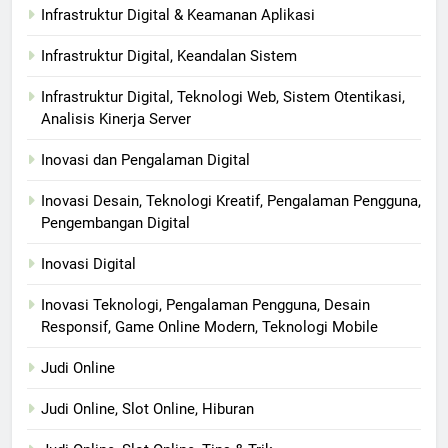
Infrastruktur Digital & Keamanan Aplikasi
Infrastruktur Digital, Keandalan Sistem
Infrastruktur Digital, Teknologi Web, Sistem Otentikasi,
Analisis Kinerja Server
Inovasi dan Pengalaman Digital
Inovasi Desain, Teknologi Kreatif, Pengalaman Pengguna,
Pengembangan Digital
Inovasi Digital
Inovasi Teknologi, Pengalaman Pengguna, Desain
Responsif, Game Online Modern, Teknologi Mobile
Judi Online
Judi Online, Slot Online, Hiburan