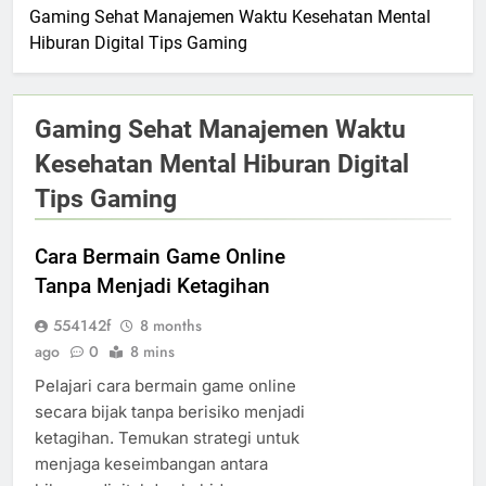
Gaming Sehat Manajemen Waktu Kesehatan Mental
Hiburan Digital Tips Gaming
Gaming Sehat Manajemen Waktu
Kesehatan Mental Hiburan Digital
Tips Gaming
Cara Bermain Game Online
Tanpa Menjadi Ketagihan
554142f
8 months
ago
0
8 mins
Pelajari cara bermain game online
secara bijak tanpa berisiko menjadi
ketagihan. Temukan strategi untuk
menjaga keseimbangan antara