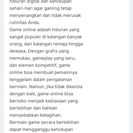
hiburan digital dan kehidupan
sehari-hari agar gaming tetap
menyenangkan dan tidak merusak
rutinitas Anda.
Game online adalah hiburan yang
sangat populer di kalangan banyak
orang, dari kalangan remaja hingga
dewasa. Dengan grafis yang
memukau, gameplay yang seru,
dan elemen kompetitif, game
online bisa membuat pemainnya
tenggelam dalam pengalaman
bermain. Namun, jika tidak dikelola
dengan baik, game online bisa
berisiko menjadi kebiasaan yang
berlebihan dan bahkan
menyebabkan ketagihan.
Bermain game secara berlebihan
dapat mengganggu kehidupan