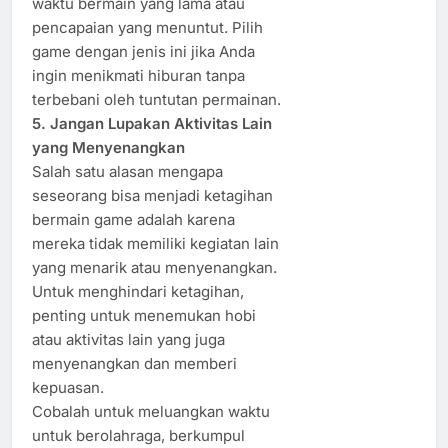
waktu bermain yang lama atau
pencapaian yang menuntut. Pilih
game dengan jenis ini jika Anda
ingin menikmati hiburan tanpa
terbebani oleh tuntutan permainan.
5. Jangan Lupakan Aktivitas Lain
yang Menyenangkan
Salah satu alasan mengapa
seseorang bisa menjadi ketagihan
bermain game adalah karena
mereka tidak memiliki kegiatan lain
yang menarik atau menyenangkan.
Untuk menghindari ketagihan,
penting untuk menemukan hobi
atau aktivitas lain yang juga
menyenangkan dan memberi
kepuasan.
Cobalah untuk meluangkan waktu
untuk berolahraga, berkumpul