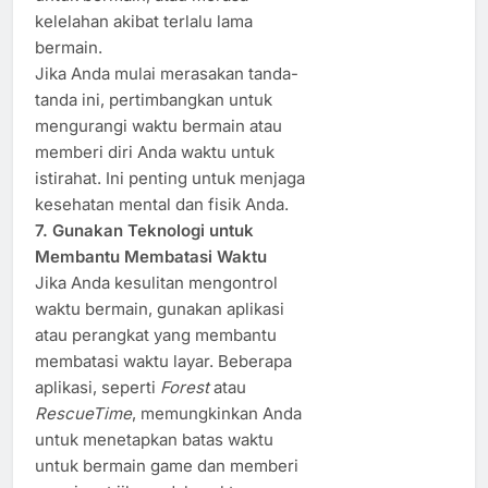
kelelahan akibat terlalu lama
bermain.
Jika Anda mulai merasakan tanda-
tanda ini, pertimbangkan untuk
mengurangi waktu bermain atau
memberi diri Anda waktu untuk
istirahat. Ini penting untuk menjaga
kesehatan mental dan fisik Anda.
7. Gunakan Teknologi untuk
Membantu Membatasi Waktu
Jika Anda kesulitan mengontrol
waktu bermain, gunakan aplikasi
atau perangkat yang membantu
membatasi waktu layar. Beberapa
aplikasi, seperti
Forest
atau
RescueTime
, memungkinkan Anda
untuk menetapkan batas waktu
untuk bermain game dan memberi