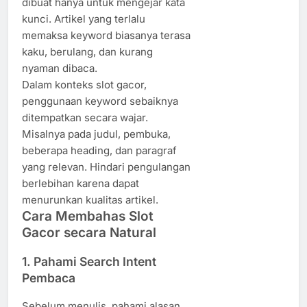
dibuat hanya untuk mengejar kata
kunci. Artikel yang terlalu
memaksa keyword biasanya terasa
kaku, berulang, dan kurang
nyaman dibaca.
Dalam konteks slot gacor,
penggunaan keyword sebaiknya
ditempatkan secara wajar.
Misalnya pada judul, pembuka,
beberapa heading, dan paragraf
yang relevan. Hindari pengulangan
berlebihan karena dapat
menurunkan kualitas artikel.
Cara Membahas Slot
Gacor secara Natural
1. Pahami Search Intent
Pembaca
Sebelum menulis, pahami alasan