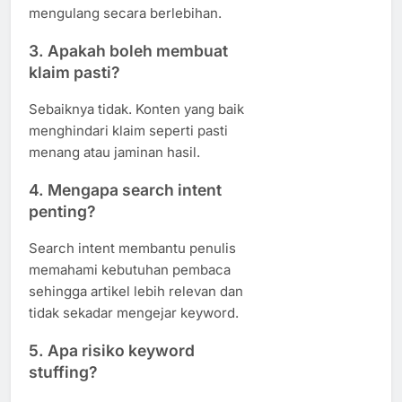
mengulang secara berlebihan.
3. Apakah boleh membuat
klaim pasti?
Sebaiknya tidak. Konten yang baik
menghindari klaim seperti pasti
menang atau jaminan hasil.
4. Mengapa search intent
penting?
Search intent membantu penulis
memahami kebutuhan pembaca
sehingga artikel lebih relevan dan
tidak sekadar mengejar keyword.
5. Apa risiko keyword
stuffing?