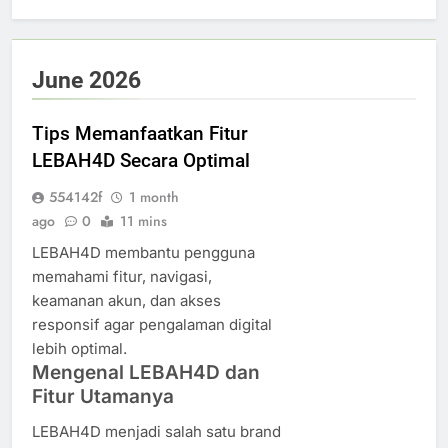
June 2026
Tips Memanfaatkan Fitur
LEBAH4D Secara Optimal
554142f
1 month
ago
0
11 mins
LEBAH4D membantu pengguna
memahami fitur, navigasi,
keamanan akun, dan akses
responsif agar pengalaman digital
lebih optimal.
Mengenal LEBAH4D dan
Fitur Utamanya
LEBAH4D menjadi salah satu brand