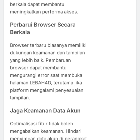
berkala dapat membantu
meningkatkan performa akses.
Perbarui Browser Secara
Berkala
Browser terbaru biasanya memiliki
dukungan keamanan dan tampilan
yang lebih baik. Pembaruan
browser dapat membantu
mengurangi error saat membuka
halaman LEBAH4D, terutama jika
platform mengalami penyesuaian
tampilan.
Jaga Keamanan Data Akun
Optimalisasi fitur tidak boleh
mengabaikan keamanan. Hindari
menyimpan data akun di perangkat