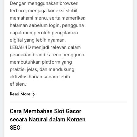
Dengan menggunakan browser
terbaru, menjaga koneksi stabil,
memahami menu, serta memeriksa
halaman sebelum login, pengguna
dapat memperoleh pengalaman
digital yang lebih nyaman.
LEBAH4D menjadi relevan dalam
pencarian brand karena pengguna
membutuhkan platform yang
praktis, jelas, dan mendukung
aktivitas harian secara lebih
efisien.
Read More
Cara Membahas Slot Gacor
secara Natural dalam Konten
SEO