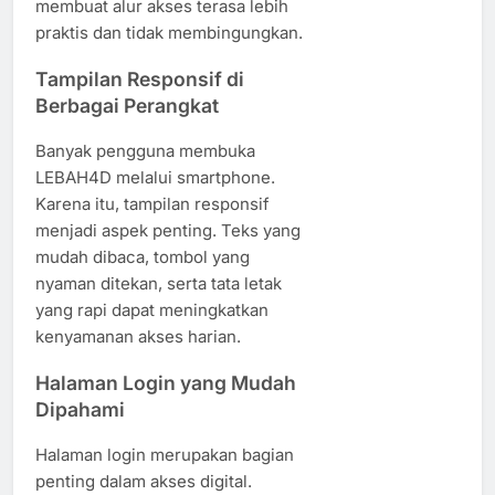
membuat alur akses terasa lebih
praktis dan tidak membingungkan.
Tampilan Responsif di
Berbagai Perangkat
Banyak pengguna membuka
LEBAH4D melalui smartphone.
Karena itu, tampilan responsif
menjadi aspek penting. Teks yang
mudah dibaca, tombol yang
nyaman ditekan, serta tata letak
yang rapi dapat meningkatkan
kenyamanan akses harian.
Halaman Login yang Mudah
Dipahami
Halaman login merupakan bagian
penting dalam akses digital.