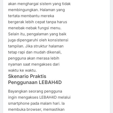
akan menghargai sistem yang tidak
membingungkan. Halaman yang
tertata membantu mereka
bergerak lebih cepat tanpa harus
menebak-nebak fungsi menu.
Selain itu, pengalaman yang baik
juga dipengaruhi oleh konsistensi
tampilan. Jika struktur halaman
tetap rapi dan mudah dikenali,
pengguna akan merasa lebih
nyaman saat mengakses dari
waktu ke waktu.
Skenario Praktis
Penggunaan LEBAH4D
Bayangkan seorang pengguna
ingin mengakses LEBAH4D melalui
smartphone pada malam hari. Ia
membuka browser, memastikan