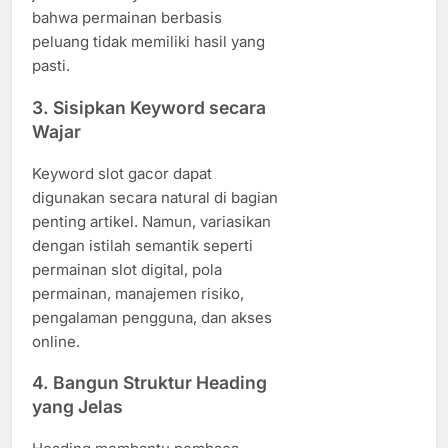
bahwa permainan berbasis
peluang tidak memiliki hasil yang
pasti.
3. Sisipkan Keyword secara
Wajar
Keyword slot gacor dapat
digunakan secara natural di bagian
penting artikel. Namun, variasikan
dengan istilah semantik seperti
permainan slot digital, pola
permainan, manajemen risiko,
pengalaman pengguna, dan akses
online.
4. Bangun Struktur Heading
yang Jelas