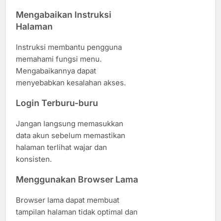
Mengabaikan Instruksi
Halaman
Instruksi membantu pengguna
memahami fungsi menu.
Mengabaikannya dapat
menyebabkan kesalahan akses.
Login Terburu-buru
Jangan langsung memasukkan
data akun sebelum memastikan
halaman terlihat wajar dan
konsisten.
Menggunakan Browser Lama
Browser lama dapat membuat
tampilan halaman tidak optimal dan