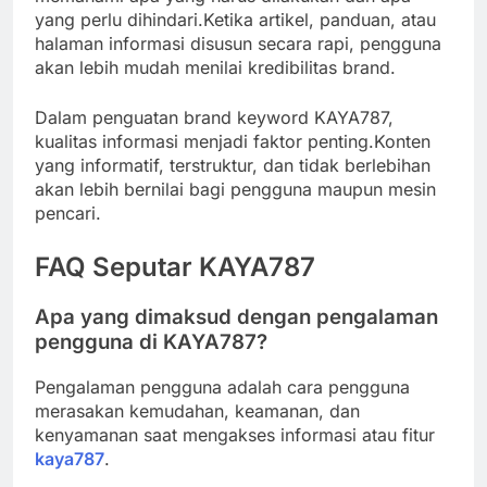
yang perlu dihindari.Ketika artikel, panduan, atau
halaman informasi disusun secara rapi, pengguna
akan lebih mudah menilai kredibilitas brand.
Dalam penguatan brand keyword KAYA787,
kualitas informasi menjadi faktor penting.Konten
yang informatif, terstruktur, dan tidak berlebihan
akan lebih bernilai bagi pengguna maupun mesin
pencari.
FAQ Seputar KAYA787
Apa yang dimaksud dengan pengalaman
pengguna di KAYA787?
Pengalaman pengguna adalah cara pengguna
merasakan kemudahan, keamanan, dan
kenyamanan saat mengakses informasi atau fitur
kaya787
.