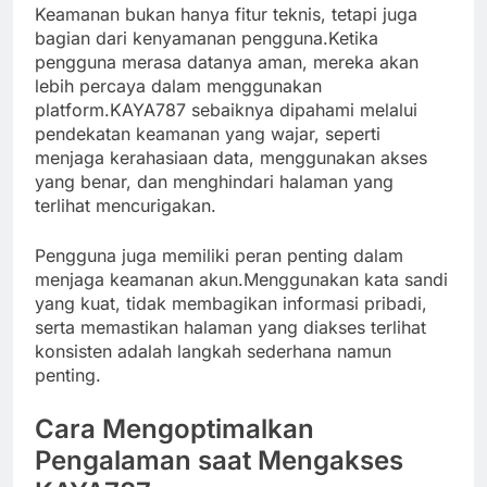
Keamanan bukan hanya fitur teknis, tetapi juga
bagian dari kenyamanan pengguna.Ketika
pengguna merasa datanya aman, mereka akan
lebih percaya dalam menggunakan
platform.KAYA787 sebaiknya dipahami melalui
pendekatan keamanan yang wajar, seperti
menjaga kerahasiaan data, menggunakan akses
yang benar, dan menghindari halaman yang
terlihat mencurigakan.
Pengguna juga memiliki peran penting dalam
menjaga keamanan akun.Menggunakan kata sandi
yang kuat, tidak membagikan informasi pribadi,
serta memastikan halaman yang diakses terlihat
konsisten adalah langkah sederhana namun
penting.
Cara Mengoptimalkan
Pengalaman saat Mengakses