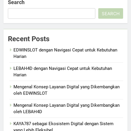
Search
SEARCH
Recent Posts
EDWINSLOT dengan Navigasi Cepat untuk Kebutuhan
Harian
LEBAH4D dengan Navigasi Cepat untuk Kebutuhan
Harian
Mengenal Konsep Layanan Digital yang Dikembangkan
oleh EDWINSLOT
Mengenal Konsep Layanan Digital yang Dikembangkan
oleh LEBAH4D
KAYA787 sebagai Ekosistem Digital dengan Sistem
yang Lebih Fleksibel