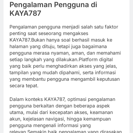
Pengalaman Pengguna di
KAYA787
Pengalaman pengguna menjadi salah satu faktor
penting saat seseorang mengakses
KAYA787.Bukan hanya soal berhasil masuk ke
halaman yang dituju, tetapi juga bagaimana
pengguna merasa nyaman, aman, dan memahami
setiap langkah yang dilakukan.Platform digital
yang baik perlu menghadirkan akses yang jelas,
tampilan yang mudah dipahami, serta informasi
yang membantu pengguna mengambil keputusan
secara tepat.
Dalam konteks KAYA787, optimasi pengalaman
pengguna berkaitan dengan beberapa aspek
utama, mulai dari kecepatan akses, keamanan
akun, kejelasan navigasi, hingga kemampuan
pengguna mengenali informasi yang
relevan.Semakin baik pengalaman yang dirasakan,