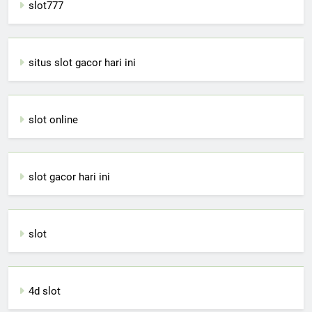
slot777
situs slot gacor hari ini
slot online
slot gacor hari ini
slot
4d slot