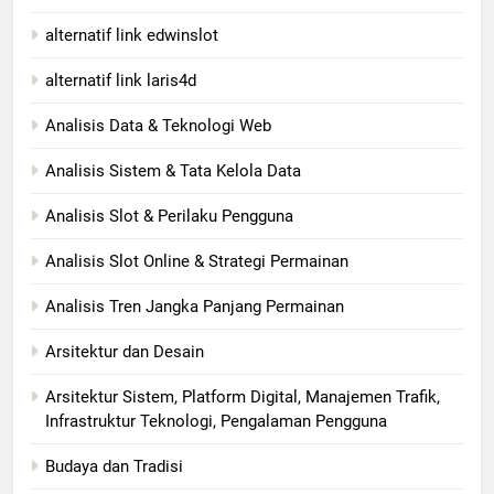
alternatif link edwinslot
alternatif link laris4d
Analisis Data & Teknologi Web
Analisis Sistem & Tata Kelola Data
Analisis Slot & Perilaku Pengguna
Analisis Slot Online & Strategi Permainan
Analisis Tren Jangka Panjang Permainan
Arsitektur dan Desain
Arsitektur Sistem, Platform Digital, Manajemen Trafik,
Infrastruktur Teknologi, Pengalaman Pengguna
Budaya dan Tradisi