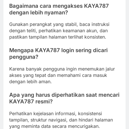
Bagaimana cara mengakses KAYA787
dengan lebih nyaman?
Gunakan perangkat yang stabil, baca instruksi
dengan teliti, perhatikan keamanan akun, dan
pastikan tampilan halaman terlihat konsisten.
Mengapa KAYA787 login sering dicari
pengguna?
Karena banyak pengguna ingin menemukan jalur
akses yang tepat dan memahami cara masuk
dengan lebih aman.
Apa yang harus diperhatikan saat mencari
KAYA787 resmi?
Perhatikan kejelasan informasi, konsistensi
tampilan, struktur navigasi, dan hindari halaman
yang meminta data secara mencurigakan.