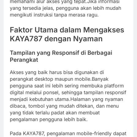
memahami alur akses yang tepat.Jika informasi
yang tersedia jelas, pengguna akan lebih mudah
mengikuti instruksi tanpa merasa ragu.
Faktor Utama dalam Mengakses
KAYA787 dengan Nyaman
Tampilan yang Responsif di Berbagai
Perangkat
Akses yang baik harus bisa digunakan di
perangkat desktop maupun mobile.Banyak
pengguna saat ini lebih sering membuka platform
digital melalui ponsel, sehingga tampilan responsif
menjadi kebutuhan utama.Halaman yang nyaman
dibaca, tombol yang mudah ditekan, dan menu
yang tidak terlalu padat akan membuat
pengalaman pengguna lebih baik.
Pada KAYA787, pengalaman mobile-friendly dapat