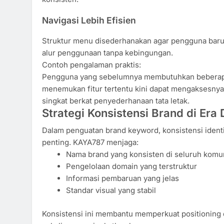
Navigasi Lebih Efisien
Struktur menu disederhanakan agar pengguna bar
alur penggunaan tanpa kebingungan.
Contoh pengalaman praktis:
Pengguna yang sebelumnya membutuhkan beberap
menemukan fitur tertentu kini dapat mengaksesnya
singkat berkat penyederhanaan tata letak.
Strategi Konsistensi Brand di Era D
Dalam penguatan brand keyword, konsistensi identit
penting. KAYA787 menjaga:
Nama brand yang konsisten di seluruh komu
Pengelolaan domain yang terstruktur
Informasi pembaruan yang jelas
Standar visual yang stabil
Konsistensi ini membantu memperkuat positioning 