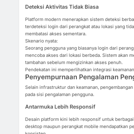
Deteksi Aktivitas Tidak Biasa
Platform modern menerapkan sistem deteksi berbasi
terdeteksi login dari perangkat atau lokasi yang tid
membatasi akses sementara.
Skenario nyata:
Seorang pengguna yang biasanya login dari perangka
mencoba akses dari lokasi berbeda. Sistem akan me
tambahan sebelum mengizinkan akses penuh.
Pendekatan ini memperlihatkan integrasi keamanan 
Penyempurnaan Pengalaman Pen
Selain infrastruktur dan keamanan, pengembangan 
pada sisi pengalaman pengguna.
Antarmuka Lebih Responsif
Desain platform kini lebih responsif untuk berbagai
desktop maupun perangkat mobile mendapatkan p
konsisten.