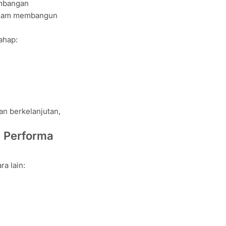
embangan
 dalam membangun
ahap:
an berkelanjutan,
 Performa
a lain: