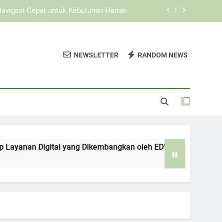
vigasi Cepat untuk Kebutuhan Harian
l yang Dikembangkan oleh EDWINSLOT
ital yang Dikembangkan oleh LEBAH4D
NEWSLETTER
RANDOM NEWS
vigasi Cepat untuk Kebutuhan Harian
pdate Harian Untuk Para Penggemar Sains.
vigasi Cepat untuk Kebutuhan Harian
l yang Dikembangkan oleh EDWINSLOT
ital yang Dikembangkan oleh LEBAH4D
igital yang Dikembangkan oleh EDWINSLOT
Mengenal K
3 Weeks Ago