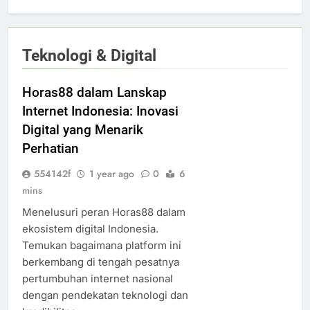
Teknologi & Digital
Horas88 dalam Lanskap
Internet Indonesia: Inovasi
Digital yang Menarik
Perhatian
554142f
1 year ago
0
6
mins
Menelusuri peran Horas88 dalam
ekosistem digital Indonesia.
Temukan bagaimana platform ini
berkembang di tengah pesatnya
pertumbuhan internet nasional
dengan pendekatan teknologi dan