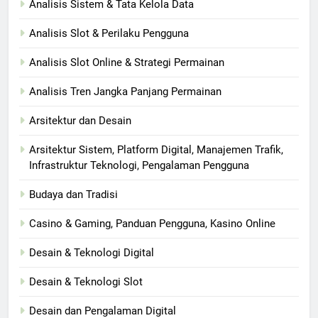
Analisis Sistem & Tata Kelola Data
Analisis Slot & Perilaku Pengguna
Analisis Slot Online & Strategi Permainan
Analisis Tren Jangka Panjang Permainan
Arsitektur dan Desain
Arsitektur Sistem, Platform Digital, Manajemen Trafik,
Infrastruktur Teknologi, Pengalaman Pengguna
Budaya dan Tradisi
Casino & Gaming, Panduan Pengguna, Kasino Online
Desain & Teknologi Digital
Desain & Teknologi Slot
Desain dan Pengalaman Digital