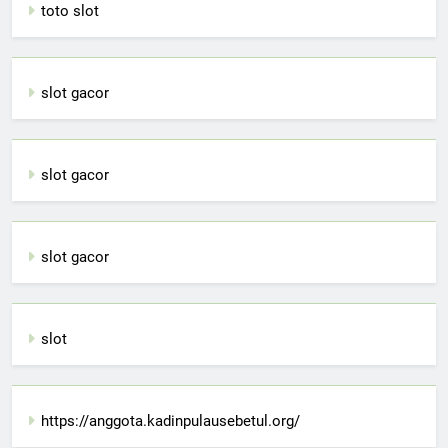
toto slot
slot gacor
slot gacor
slot gacor
slot
https://anggota.kadinpulausebetul.org/