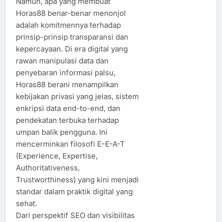
Namun, apa yang membuat
Horas88 benar-benar menonjol
adalah komitmennya terhadap
prinsip-prinsip transparansi dan
kepercayaan. Di era digital yang
rawan manipulasi data dan
penyebaran informasi palsu,
Horas88 berani menampilkan
kebijakan privasi yang jelas, sistem
enkripsi data end-to-end, dan
pendekatan terbuka terhadap
umpan balik pengguna. Ini
mencerminkan filosofi E-E-A-T
(Experience, Expertise,
Authoritativeness,
Trustworthiness) yang kini menjadi
standar dalam praktik digital yang
sehat.
Dari perspektif SEO dan visibilitas