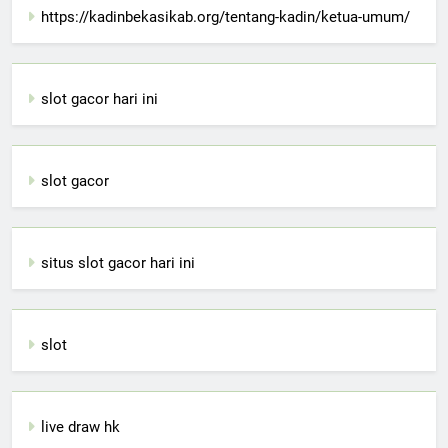
https://kadinbekasikab.org/tentang-kadin/ketua-umum/
slot gacor hari ini
slot gacor
situs slot gacor hari ini
slot
live draw hk