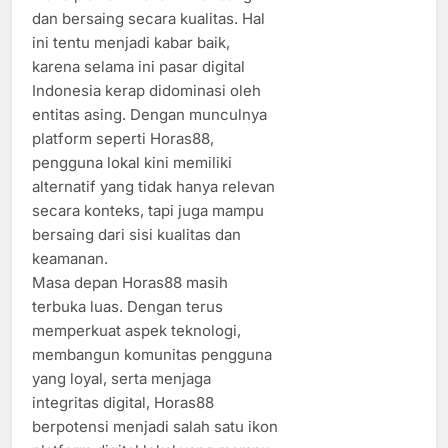
dan bersaing secara kualitas. Hal
ini tentu menjadi kabar baik,
karena selama ini pasar digital
Indonesia kerap didominasi oleh
entitas asing. Dengan munculnya
platform seperti Horas88,
pengguna lokal kini memiliki
alternatif yang tidak hanya relevan
secara konteks, tapi juga mampu
bersaing dari sisi kualitas dan
keamanan.
Masa depan Horas88 masih
terbuka luas. Dengan terus
memperkuat aspek teknologi,
membangun komunitas pengguna
yang loyal, serta menjaga
integritas digital, Horas88
berpotensi menjadi salah satu ikon