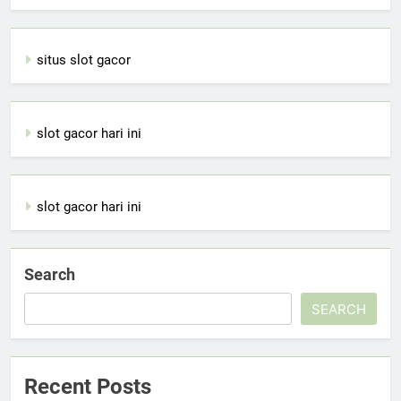
situs slot gacor
slot gacor hari ini
slot gacor hari ini
Search
SEARCH
Recent Posts