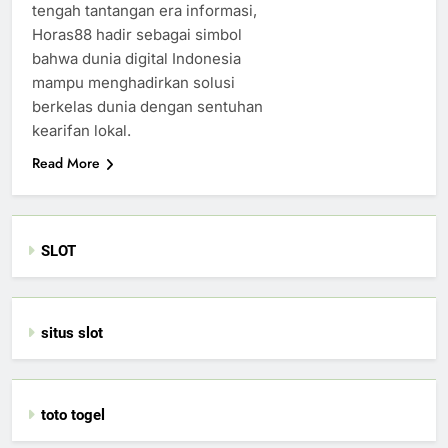
tengah tantangan era informasi,
Horas88 hadir sebagai simbol
bahwa dunia digital Indonesia
mampu menghadirkan solusi
berkelas dunia dengan sentuhan
kearifan lokal.
Read More
SLOT
situs slot
toto togel