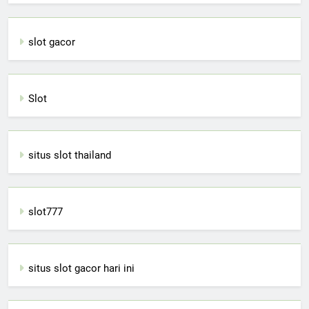
slot gacor
Slot
situs slot thailand
slot777
situs slot gacor hari ini