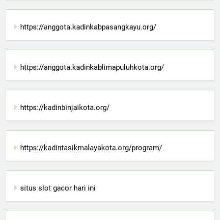
https://anggota.kadinkabpasangkayu.org/
https://anggota.kadinkablimapuluhkota.org/
https://kadinbinjaikota.org/
https://kadintasikmalayakota.org/program/
situs slot gacor hari ini