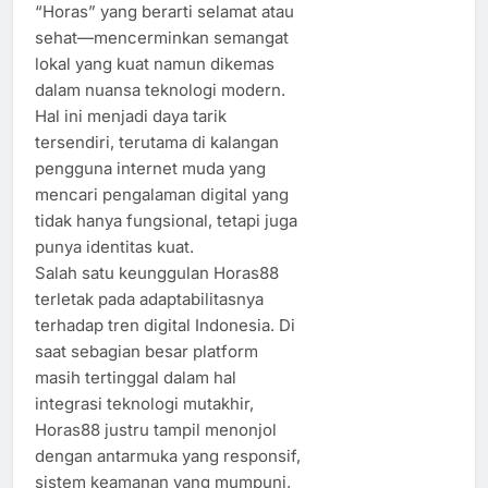
“Horas” yang berarti selamat atau
sehat—mencerminkan semangat
lokal yang kuat namun dikemas
dalam nuansa teknologi modern.
Hal ini menjadi daya tarik
tersendiri, terutama di kalangan
pengguna internet muda yang
mencari pengalaman digital yang
tidak hanya fungsional, tetapi juga
punya identitas kuat.
Salah satu keunggulan Horas88
terletak pada adaptabilitasnya
terhadap tren digital Indonesia. Di
saat sebagian besar platform
masih tertinggal dalam hal
integrasi teknologi mutakhir,
Horas88 justru tampil menonjol
dengan antarmuka yang responsif,
sistem keamanan yang mumpuni,