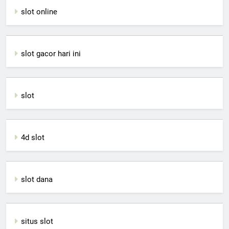
slot online
slot gacor hari ini
slot
4d slot
slot dana
situs slot