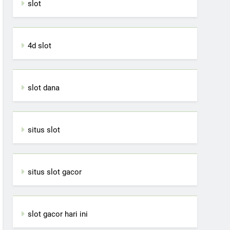
slot
4d slot
slot dana
situs slot
situs slot gacor
slot gacor hari ini