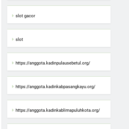
slot gacor
slot
https://anggota.kadinpulausebetul.org/
https://anggota.kadinkabpasangkayu.org/
https://anggota.kadinkablimapuluhkota.org/