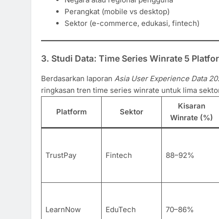
Perangkat (mobile vs desktop)
Sektor (e-commerce, edukasi, fintech)
3. Studi Data: Time Series Winrate 5 Platfo
Berdasarkan laporan
Asia User Experience Data 20
ringkasan tren time series winrate untuk lima sekto
Kisaran
Platform
Sektor
Winrate (%)
TrustPay
Fintech
88–92%
LearnNow
EduTech
70–86%