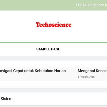
LEBAH4D dengan Na
Mengenal Konsep Layanan Digita
Mengenal Konsep Layanan Dig
hoscience
EDWINSLOT dengan Na
Berita Terbaru Dalam Teknologi Dan Sains Di Techo Science. U
LEBAH4D dengan Na
SAMPLE PAGE
Mengenal Konsep Layanan Digita
Mengenal Konsep Layanan Dig
t untuk Kebutuhan Harian
Mengenal Konsep Layanan D
3 Weeks Ago
a Sistem