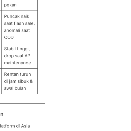
pekan
Puncak naik
saat flash sale,
anomali saat
COD
Stabil tinggi,
drop saat API
maintenance
Rentan turun
di jam sibuk &
awal bulan
an
latform di Asia