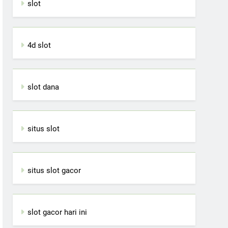
slot
4d slot
slot dana
situs slot
situs slot gacor
slot gacor hari ini