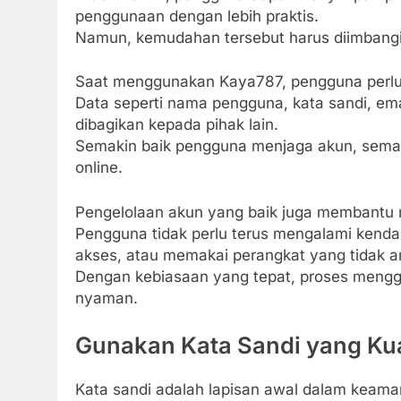
penggunaan dengan lebih praktis.
Namun, kemudahan tersebut harus diimbang
Saat menggunakan Kaya787, pengguna perlu m
Data seperti nama pengguna, kata sandi, ema
dibagikan kepada pihak lain.
Semakin baik pengguna menjaga akun, semakin
online.
Pengelolaan akun yang baik juga membantu 
Pengguna tidak perlu terus mengalami kendal
akses, atau memakai perangkat yang tidak 
Dengan kebiasaan yang tepat, proses mengg
nyaman.
Gunakan Kata Sandi yang Ku
Kata sandi adalah lapisan awal dalam keama