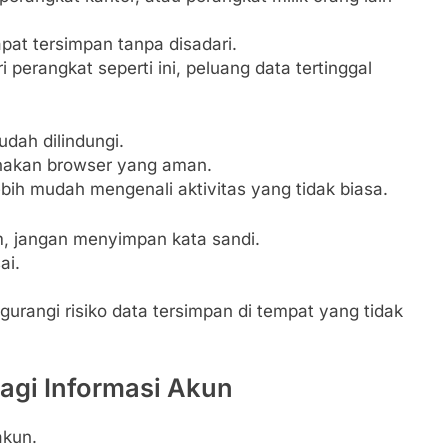
pat tersimpan tanpa disadari.
erangkat seperti ini, peluang data tertinggal
dah dilindungi.
gunakan browser yang aman.
ih mudah mengenali aktivitas yang tidak biasa.
, jangan menyimpan kata sandi.
ai.
rangi risiko data tersimpan di tempat yang tidak
bagi Informasi Akun
akun.