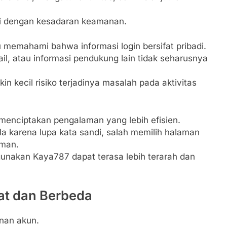
i dengan kesadaran keamanan.
emahami bahwa informasi login bersifat pribadi.
il, atau informasi pendukung lain tidak seharusnya
 kecil risiko terjadinya masalah pada aktivitas
menciptakan pengalaman yang lebih efisien.
a karena lupa kata sandi, salah memilih halaman
aman.
unakan Kaya787 dapat terasa lebih terarah dan
at dan Berbeda
nan akun.