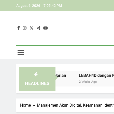
Skip
August 6, 2026
7:05:43 PM
to
content
Tec
Dapatkan 
untuk Kebutuhan Harian
LEBAH4D dengan Navigasi Cepa
2 Weeks Ago
HEADLINES
Home
Manajemen Akun Digital, Keamanan Identi