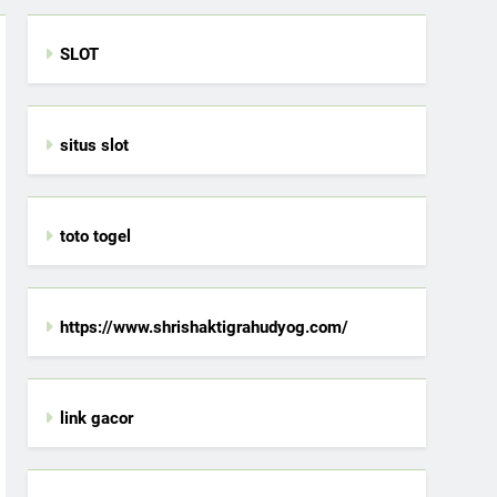
SLOT
situs slot
toto togel
https://www.shrishaktigrahudyog.com/
link gacor