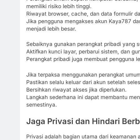
memiliki risiko lebih tinggi.
Riwayat browser, cache, dan data formulir da
Jika pengguna mengakses akun Kaya787 dari p
menjadi lebih besar.
Sebaiknya gunakan perangkat pribadi yang su
Aktifkan kunci layar, perbarui sistem, dan 
Perangkat pribadi juga membuat pengguna leb
Jika terpaksa menggunakan perangkat umum
Pastikan selalu keluar dari akun setelah seles
Bersihkan riwayat akses jika diperlukan.
Langkah sederhana ini dapat membantu mengu
semestinya.
Jaga Privasi dan Hindari Ber
Privasi adalah bagian utama dari keamanan 