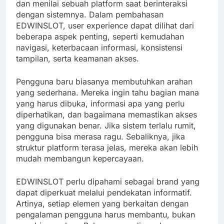
dan menilai sebuah platform saat berinteraksi
dengan sistemnya. Dalam pembahasan
EDWINSLOT, user experience dapat dilihat dari
beberapa aspek penting, seperti kemudahan
navigasi, keterbacaan informasi, konsistensi
tampilan, serta keamanan akses.
Pengguna baru biasanya membutuhkan arahan
yang sederhana. Mereka ingin tahu bagian mana
yang harus dibuka, informasi apa yang perlu
diperhatikan, dan bagaimana memastikan akses
yang digunakan benar. Jika sistem terlalu rumit,
pengguna bisa merasa ragu. Sebaliknya, jika
struktur platform terasa jelas, mereka akan lebih
mudah membangun kepercayaan.
EDWINSLOT perlu dipahami sebagai brand yang
dapat diperkuat melalui pendekatan informatif.
Artinya, setiap elemen yang berkaitan dengan
pengalaman pengguna harus membantu, bukan