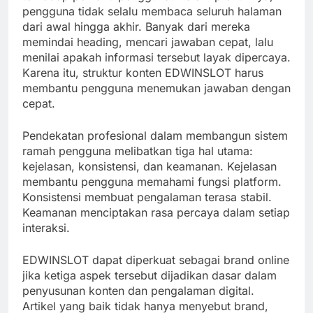
pengguna tidak selalu membaca seluruh halaman
dari awal hingga akhir. Banyak dari mereka
memindai heading, mencari jawaban cepat, lalu
menilai apakah informasi tersebut layak dipercaya.
Karena itu, struktur konten EDWINSLOT harus
membantu pengguna menemukan jawaban dengan
cepat.
Pendekatan profesional dalam membangun sistem
ramah pengguna melibatkan tiga hal utama:
kejelasan, konsistensi, dan keamanan. Kejelasan
membantu pengguna memahami fungsi platform.
Konsistensi membuat pengalaman terasa stabil.
Keamanan menciptakan rasa percaya dalam setiap
interaksi.
EDWINSLOT dapat diperkuat sebagai brand online
jika ketiga aspek tersebut dijadikan dasar dalam
penyusunan konten dan pengalaman digital.
Artikel yang baik tidak hanya menyebut brand,