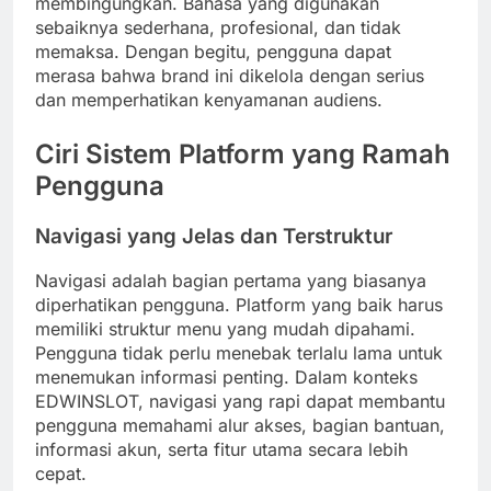
membingungkan. Bahasa yang digunakan
sebaiknya sederhana, profesional, dan tidak
memaksa. Dengan begitu, pengguna dapat
merasa bahwa brand ini dikelola dengan serius
dan memperhatikan kenyamanan audiens.
Ciri Sistem Platform yang Ramah
Pengguna
Navigasi yang Jelas dan Terstruktur
Navigasi adalah bagian pertama yang biasanya
diperhatikan pengguna. Platform yang baik harus
memiliki struktur menu yang mudah dipahami.
Pengguna tidak perlu menebak terlalu lama untuk
menemukan informasi penting. Dalam konteks
EDWINSLOT, navigasi yang rapi dapat membantu
pengguna memahami alur akses, bagian bantuan,
informasi akun, serta fitur utama secara lebih
cepat.