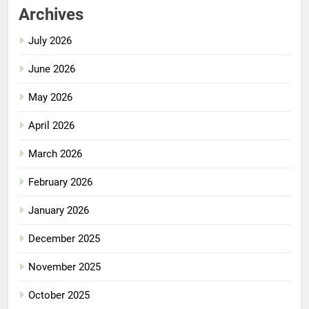
Archives
July 2026
June 2026
May 2026
April 2026
March 2026
February 2026
January 2026
December 2025
November 2025
October 2025