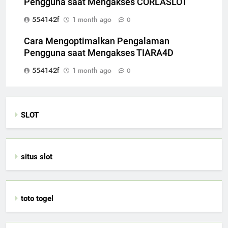
Pengguna saat Mengakses CORLASLOT
554142f
1 month ago
0
Cara Mengoptimalkan Pengalaman
Pengguna saat Mengakses TIARA4D
554142f
1 month ago
0
SLOT
situs slot
toto togel