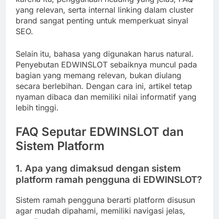
yang relevan, serta internal linking dalam cluster
brand sangat penting untuk memperkuat sinyal
SEO.
Selain itu, bahasa yang digunakan harus natural.
Penyebutan EDWINSLOT sebaiknya muncul pada
bagian yang memang relevan, bukan diulang
secara berlebihan. Dengan cara ini, artikel tetap
nyaman dibaca dan memiliki nilai informatif yang
lebih tinggi.
FAQ Seputar EDWINSLOT dan
Sistem Platform
1. Apa yang dimaksud dengan sistem
platform ramah pengguna di EDWINSLOT?
Sistem ramah pengguna berarti platform disusun
agar mudah dipahami, memiliki navigasi jelas,