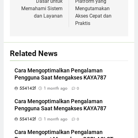
Dasar untuk
Platform yang
Memahami Sistem
Mengutamakan
dan Layanan
Akses Cepat dan
Praktis
Related News
Cara Mengoptimalkan Pengalaman
Pengguna Saat Mengakses KAYA787
554142f
1 month ago
0
Cara Mengoptimalkan Pengalaman
Pengguna Saat Mengakses KAYA787
554142f
1 month ago
0
Cara Mengoptimalkan Pengalaman