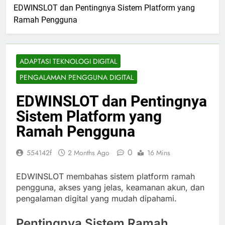
EDWINSLOT dan Pentingnya Sistem Platform yang
Ramah Pengguna
ADAPTASI TEKNOLOGI DIGITAL
PENGALAMAN PENGGUNA DIGITAL
EDWINSLOT dan Pentingnya
Sistem Platform yang
Ramah Pengguna
0
554142f
2 Months Ago
16 Mins
EDWINSLOT membahas sistem platform ramah
pengguna, akses yang jelas, keamanan akun, dan
pengalaman digital yang mudah dipahami.
Pentingnya Sistem Ramah