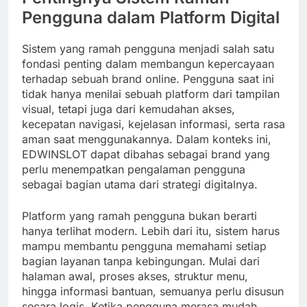
Pengguna dalam Platform Digital
Sistem yang ramah pengguna menjadi salah satu
fondasi penting dalam membangun kepercayaan
terhadap sebuah brand online. Pengguna saat ini
tidak hanya menilai sebuah platform dari tampilan
visual, tetapi juga dari kemudahan akses,
kecepatan navigasi, kejelasan informasi, serta rasa
aman saat menggunakannya. Dalam konteks ini,
EDWINSLOT dapat dibahas sebagai brand yang
perlu menempatkan pengalaman pengguna
sebagai bagian utama dari strategi digitalnya.
Platform yang ramah pengguna bukan berarti
hanya terlihat modern. Lebih dari itu, sistem harus
mampu membantu pengguna memahami setiap
bagian layanan tanpa kebingungan. Mulai dari
halaman awal, proses akses, struktur menu,
hingga informasi bantuan, semuanya perlu disusun
secara logis. Ketika pengguna merasa mudah