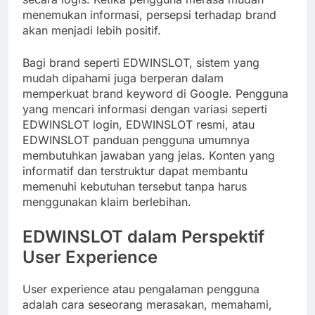
menemukan informasi, persepsi terhadap brand
akan menjadi lebih positif.
Bagi brand seperti EDWINSLOT, sistem yang
mudah dipahami juga berperan dalam
memperkuat brand keyword di Google. Pengguna
yang mencari informasi dengan variasi seperti
EDWINSLOT login, EDWINSLOT resmi, atau
EDWINSLOT panduan pengguna umumnya
membutuhkan jawaban yang jelas. Konten yang
informatif dan terstruktur dapat membantu
memenuhi kebutuhan tersebut tanpa harus
menggunakan klaim berlebihan.
EDWINSLOT dalam Perspektif
User Experience
User experience atau pengalaman pengguna
adalah cara seseorang merasakan, memahami,