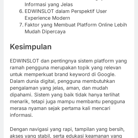
Informasi yang Jelas
EDWINSLOT dalam Perspektif User
Experience Modern
Faktor yang Membuat Platform Online Lebih
Mudah Dipercaya
Kesimpulan
EDWINSLOT dan pentingnya sistem platform yang
ramah pengguna merupakan topik yang relevan
untuk memperkuat brand keyword di Google.
Dalam dunia digital, pengguna membutuhkan
pengalaman yang jelas, aman, dan mudah
dipahami. Sistem yang baik tidak hanya terlihat
menarik, tetapi juga mampu membantu pengguna
merasa nyaman sejak pertama kali mencari
informasi.
Dengan navigasi yang rapi, tampilan yang bersih,
akses yang stabil, serta edukasi keamanan yang