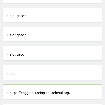
slot gacor
slot gacor
slot gacor
slot
https://anggota.kadinpulausebetul.org/